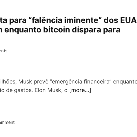
c
a
p
ta para “falência iminente” dos EUA
t
 enquanto bitcoin dispara para
u
r
a
m
nts
N
i
c
o
rilhões, Musk prevê “emergência financeira” enquant
l
o de gastos. Elon Musk, o
[more…]
á
s
M
a
d
o
Comment
u
n
r
“