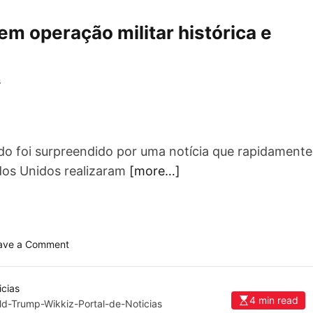
m operação militar histórica e
s
o foi surpreendido por uma notícia que rapidamente
ados Unidos realizaram
[more…]
o
ave a Comment
n
E
U
4 min read
d-Trump-Wikkiz-Portal-de-Noticias
A