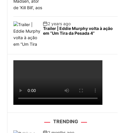
2 years ago
Trailer | Eddie Murphy volta à ação
em “Um Tira da Pesada 4”
TRENDING
2 months ago