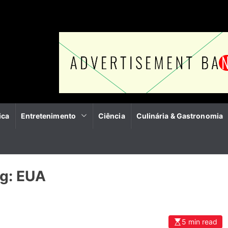
ica
Entretenimento
Ciência
Culinária & Gastronomia
g:
EUA
5 min read