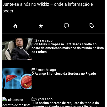
Junte-se a nós no Wikkiz – onde a informação é
poder!
P
R
C
T
o
e
o
a
p
c
m
g
2 years ago
u
e
m
g
Elon Musk ultrapassa Jeff Bezos e volta ao
l
n
e
e
posto de americano mais rico do mundo na lista
a
t
n
d
da Forbes
r
t
2 months ago
O Avanço Silencioso da Gordura no Fígado
2 years ago
Lula assina decreto de reajuste da tabela do
Imposto de Renda em evento em São Paulo