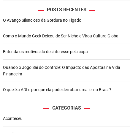
e
F
POSTS RECENTES
a
O Avanço Silencioso da Gordura no Fígado
h
r
e
Como o Mundo Geek Deixou de Ser Nicho e Virou Cultura Global
n
h
Entenda os motivos do desinteresse pela copa
e
i
t
Quando o Jogo Sai do Controle: O Impacto das Apostas na Vida
:
Financeira
p
o
O que é a ADI e por que ela pode derrubar uma lei no Brasil?
r
q
u
CATEGORIAS
e
Aconteceu
e
x
i