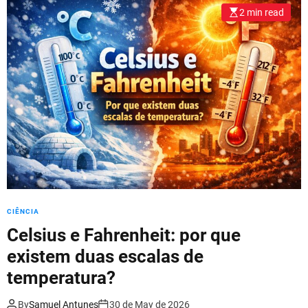
l
2 min read
o
r
m
o
d
e
CIÊNCIA
Celsius e Fahrenheit: por que
existem duas escalas de
temperatura?
By
Samuel Antunes
30 de May de 2026