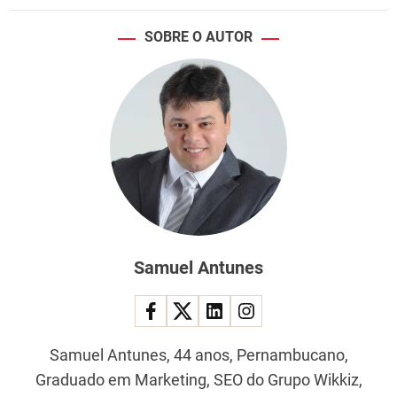
p
e
SOBRE O AUTOR
r
a
t
u
r
a
?
Samuel Antunes
Samuel Antunes, 44 anos, Pernambucano,
Graduado em Marketing, SEO do Grupo Wikkiz,