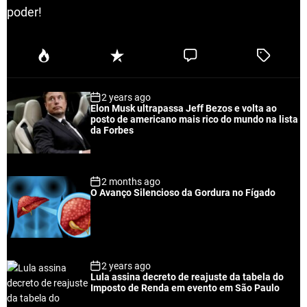
poder!
P
R
C
T
o
e
o
a
p
c
m
g
2 years ago
u
e
m
g
Elon Musk ultrapassa Jeff Bezos e volta ao
l
n
e
e
posto de americano mais rico do mundo na lista
a
t
n
d
da Forbes
r
t
2 months ago
O Avanço Silencioso da Gordura no Fígado
2 years ago
Lula assina decreto de reajuste da tabela do
Imposto de Renda em evento em São Paulo