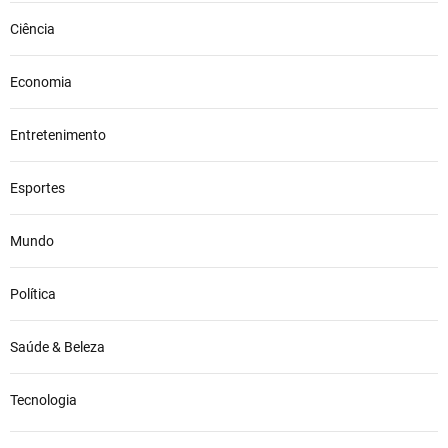
t
Ciência
e
e
m
Economia
I
b
Entretenimento
i
z
Esportes
a
;
V
Mundo
E
J
Política
A
V
Í
Saúde & Beleza
D
E
Tecnologia
O