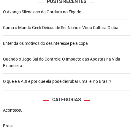
r
POSTS RECENTES
e
O Avanço Silencioso da Gordura no Fígado
g
o
r
Como o Mundo Geek Deixou de Ser Nicho e Virou Cultura Global
a
g
Entenda os motivos do desinteresse pela copa
r
i
d
Quando o Jogo Sai do Controle: O Impacto das Apostas na Vida
e
Financeira
h
o
O que é a ADI e por que ela pode derrubar uma lei no Brasil?
m
e
m
CATEGORIAS
e
Aconteceu
m
b
o
Brasil
a