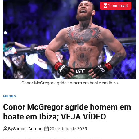
l
2 min read
o
r
m
o
d
e
Conor McGregor agride homem em boate em Ibiza
MUNDO
Conor McGregor agride homem em
boate em Ibiza; VEJA VÍDEO
By
Samuel Antunes
20 de June de 2025