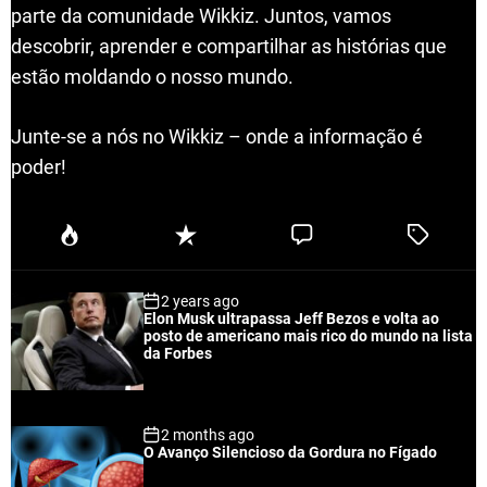
parte da comunidade Wikkiz. Juntos, vamos
descobrir, aprender e compartilhar as histórias que
estão moldando o nosso mundo.
Junte-se a nós no Wikkiz – onde a informação é
poder!
P
R
C
T
o
e
o
a
p
c
m
g
2 years ago
u
e
m
g
Elon Musk ultrapassa Jeff Bezos e volta ao
l
n
e
e
posto de americano mais rico do mundo na lista
a
t
n
d
da Forbes
r
t
2 months ago
O Avanço Silencioso da Gordura no Fígado