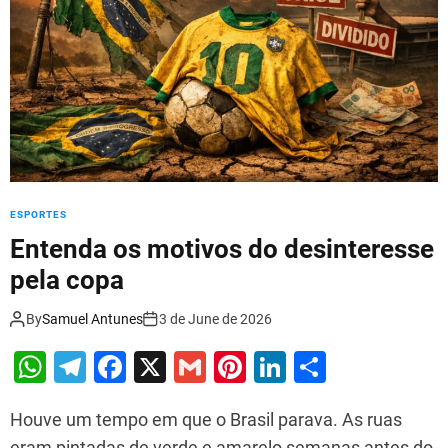
k
u
n
d
o
G
e
e
k
D
ESPORTES
e
i
Entenda os motivos do desinteresse
x
pela copa
o
u
By
Samuel Antunes
3 de June de 2026
d
e
W
T
F
X
G
Pi
Li
S
S
h
el
a
m
nt
n
h
e
r
Houve um tempo em que o Brasil parava. As ruas
at
e
c
ai
er
k
ar
N
eram pintadas de verde e amarelo semanas antes do