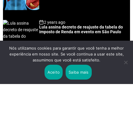
2 years ago
Lula assina decreto de reajuste da tabela do
Imposto de Renda em evento em São Paulo
Nós utilizamos cookies para garantir que você tenha a melhor
experiência em nosso site. Se você continua a usar este site,
2 years ago
assumimos que você está satisfeito.
Lei Rouanet e Petrobras financiam evento em
que Lula pediu votos para Boulos
Aceito
Saiba mais
2 years ago
Os 20 Benefícios do Chá Verde
LINKS IMPORTANTES
Política de Privacidade