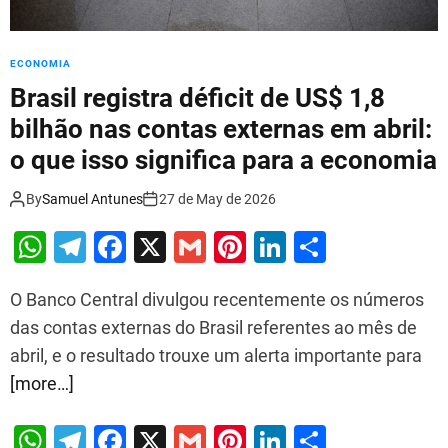
e
n
h
ECONOMIA
e
i
Brasil registra déficit de US$ 1,8
t
bilhão nas contas externas em abril:
:
o que isso significa para a economia
p
o
r
By
Samuel Antunes
27 de May de 2026
q
W
T
F
X
G
Pi
Li
S
u
e
h
el
a
m
nt
n
h
e
O Banco Central divulgou recentemente os números
at
e
c
ai
er
k
ar
x
das contas externas do Brasil referentes ao mês de
i
s
gr
e
l
e
e
e
s
abril, e o resultado trouxe um alerta importante para
A
a
b
st
dI
t
[more…]
p
m
o
n
e
m
p
o
W
T
F
X
G
Pi
Li
S
d