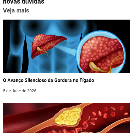
novas dúvidas
k
a
Veja mais
v
i
g
a
t
i
O Avanço Silencioso da Gordura no Fígado
o
5 de June de 2026
n