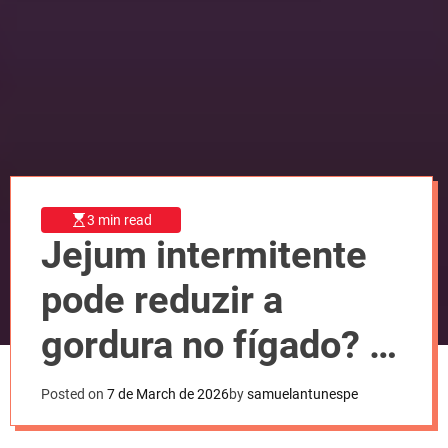
l
o
r
m
o
d
e
3 min read
Jejum intermitente
pode reduzir a
gordura no fígado? O
que dizem os
Posted on
7 de March de 2026
by
samuelantunespe
estudos científicos