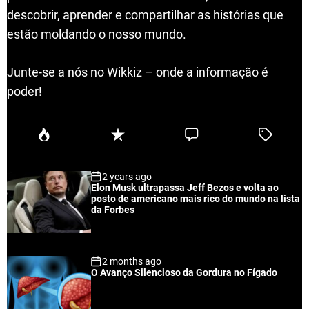
descobrir, aprender e compartilhar as histórias que
estão moldando o nosso mundo.
Junte-se a nós no Wikkiz – onde a informação é
poder!
P
R
C
T
o
e
o
a
p
c
m
g
2 years ago
u
e
m
g
Elon Musk ultrapassa Jeff Bezos e volta ao
l
n
e
e
posto de americano mais rico do mundo na lista
a
t
n
d
da Forbes
r
t
2 months ago
O Avanço Silencioso da Gordura no Fígado