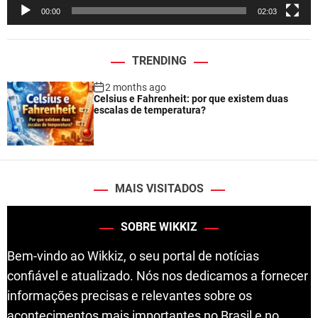
e
00:00
02:03
r
TRENDING
2 months ago
Celsius e Fahrenheit: por que existem duas
escalas de temperatura?
MAIS VISITADOS
SOBRE WIKKIZ
Bem-vindo ao Wikkiz, o seu portal de notícias
confiável e atualizado. Nós nos dedicamos a fornecer
informações precisas e relevantes sobre os
acontecimentos mais importantes no Brasil e no