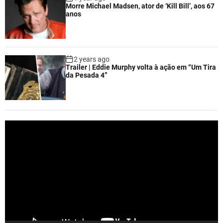
Morre Michael Madsen, ator de ‘Kill Bill’, aos 67
anos
2 years ago
Trailer | Eddie Murphy volta à ação em “Um Tira
da Pesada 4”
V
i
d
e
o
P
l
a
y