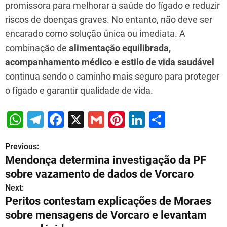
promissora para melhorar a saúde do fígado e reduzir
riscos de doenças graves. No entanto, não deve ser
encarado como solução única ou imediata. A
combinação de
alimentação equilibrada,
acompanhamento médico e estilo de vida saudável
continua sendo o caminho mais seguro para proteger
o fígado e garantir qualidade de vida.
W
T
F
X
G
Pi
Li
S
h
el
a
m
nt
n
h
Previous:
P
at
e
c
ai
er
k
ar
Mendonça determina investigação da PF
s
gr
e
l
e
e
e
o
sobre vazamento de dados de Vorcaro
A
a
b
st
dI
s
Next:
p
m
o
n
Peritos contestam explicações de Moraes
t
p
o
sobre mensagens de Vorcaro e levantam
n