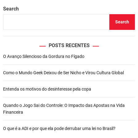
A
a
b
st
dI
j
p
m
o
n
Search
u
m
p
o
Search
i
k
n
t
e
POSTS RECENTES
r
O Avanço Silencioso da Gordura no Fígado
m
i
t
Como o Mundo Geek Deixou de Ser Nicho e Virou Cultura Global
e
n
Entenda os motivos do desinteresse pela copa
t
e
p
Quando o Jogo Sai do Controle: O Impacto das Apostas na Vida
o
Financeira
d
e
O que é a ADI e por que ela pode derrubar uma lei no Brasil?
r