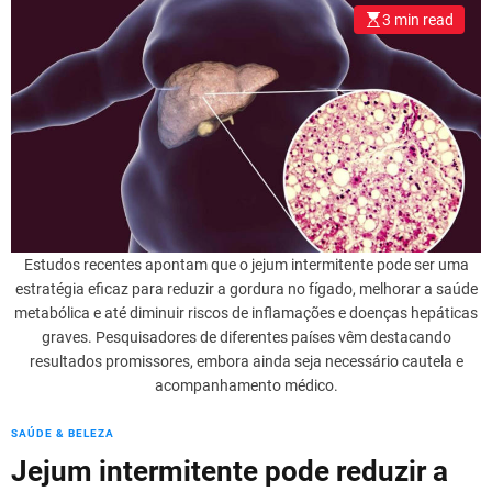
l
3 min read
o
r
m
o
d
e
Estudos recentes apontam que o jejum intermitente pode ser uma
estratégia eficaz para reduzir a gordura no fígado, melhorar a saúde
metabólica e até diminuir riscos de inflamações e doenças hepáticas
graves. Pesquisadores de diferentes países vêm destacando
resultados promissores, embora ainda seja necessário cautela e
acompanhamento médico.
SAÚDE & BELEZA
Jejum intermitente pode reduzir a