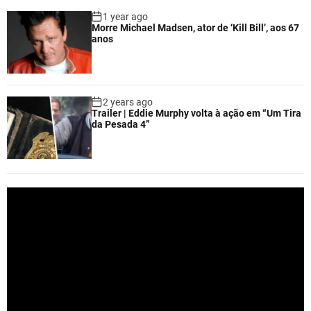
1 year ago
Morre Michael Madsen, ator de ‘Kill Bill’, aos 67
anos
2 years ago
Trailer | Eddie Murphy volta à ação em “Um Tira
da Pesada 4”
V
i
d
e
o
P
l
a