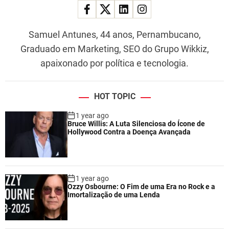
c
i
e
Samuel Antunes, 44 anos, Pernambucano,
n
Graduado em Marketing, SEO do Grupo Wikkiz,
t
í
apaixonado por política e tecnologia.
f
i
c
HOT TOPIC
o
1 year ago
s
Bruce Willis: A Luta Silenciosa do Ícone de
Hollywood Contra a Doença Avançada
1 year ago
Ozzy Osbourne: O Fim de uma Era no Rock e a
Imortalização de uma Lenda