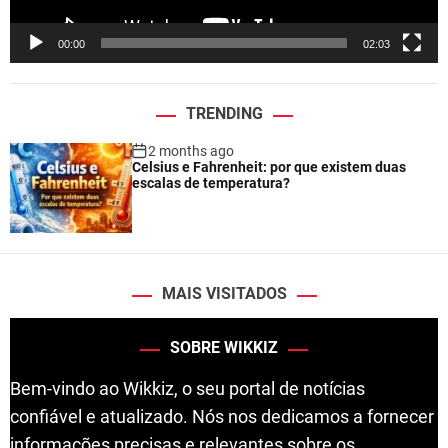
y
e
00:00
02:03
r
TRENDING
2 months ago
Celsius e Fahrenheit: por que existem duas
escalas de temperatura?
MAIS VISITADOS
SOBRE WIKKIZ
Bem-vindo ao Wikkiz, o seu portal de notícias
confiável e atualizado. Nós nos dedicamos a fornecer
informações precisas e relevantes sobre os