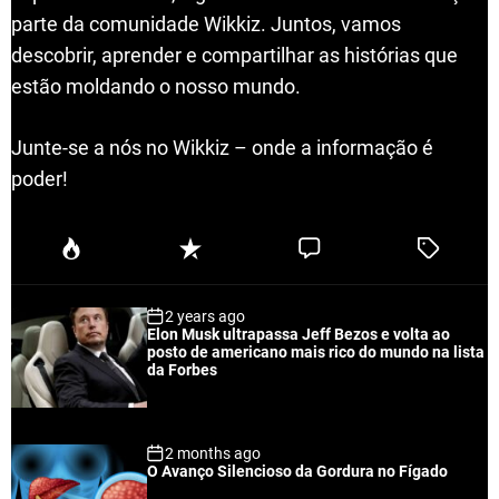
parte da comunidade Wikkiz. Juntos, vamos
descobrir, aprender e compartilhar as histórias que
estão moldando o nosso mundo.
Junte-se a nós no Wikkiz – onde a informação é
poder!
P
R
C
T
o
e
o
a
p
c
m
g
2 years ago
u
e
m
g
Elon Musk ultrapassa Jeff Bezos e volta ao
l
n
e
e
posto de americano mais rico do mundo na lista
a
t
n
d
da Forbes
r
t
2 months ago
O Avanço Silencioso da Gordura no Fígado