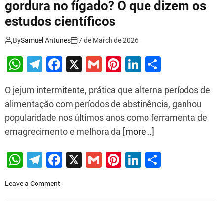
gordura no fígado? O que dizem os
estudos científicos
By
Samuel Antunes
7 de March de 2026
W
T
F
X
G
Pi
Li
S
h
el
a
m
nt
n
h
O jejum intermitente, prática que alterna períodos de
at
e
c
ai
er
k
ar
alimentação com períodos de abstinência, ganhou
s
gr
e
l
e
e
e
popularidade nos últimos anos como ferramenta de
A
a
b
st
dI
emagrecimento e melhora da
[more…]
p
m
o
n
p
o
W
T
F
X
G
Pi
Li
S
k
h
el
a
m
nt
n
h
o
Leave a Comment
at
e
c
ai
er
k
ar
n
s
gr
e
l
e
e
e
J
e