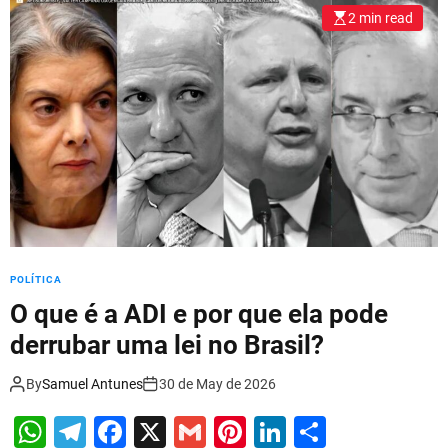
l
2 min read
o
r
m
o
d
e
POLÍTICA
O que é a ADI e por que ela pode
derrubar uma lei no Brasil?
By
Samuel Antunes
30 de May de 2026
W
T
F
X
G
Pi
Li
S