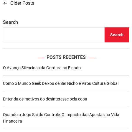
c
←
Older Posts
P
i
A
a
b
st
dI
r
c
p
m
o
n
o
i
h
s
Search
e
p
o
s
e
l
k
d
Search
l
t
e
e
s
s
c
o
o
POSTS RECENTES
n
l
n
u
O Avanço Silencioso da Gordura no Fígado
f
a
ç
i
o
r
v
Como o Mundo Geek Deixou de Ser Nicho e Virou Cultura Global
m
i
a
Entenda os motivos do desinteresse pela copa
m
g
e
l
Quando o Jogo Sai do Controle: O Impacto das Apostas na Vida
a
h
Financeira
t
o