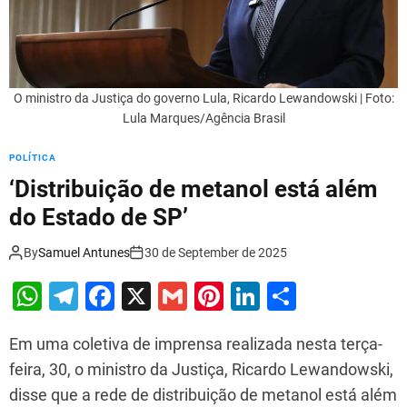
a
i
v
s
e
v
l
o
t
O ministro da Justiça do governo Lula, Ricardo Lewandowski | Foto:
o
Lula Marques/Agência Brasil
s
p
POLÍTICA
a
‘Distribuição de metanol está além
r
a
do Estado de SP’
m
a
By
Samuel Antunes
30 de September de 2025
n
W
T
F
X
G
Pi
Li
S
t
e
h
el
a
m
nt
n
h
r
Em uma coletiva de imprensa realizada nesta terça-
at
e
c
ai
er
k
ar
a
feira, 30, o ministro da Justiça, Ricardo Lewandowski,
t
s
gr
e
l
e
e
e
u
disse que a rede de distribuição de metanol está além