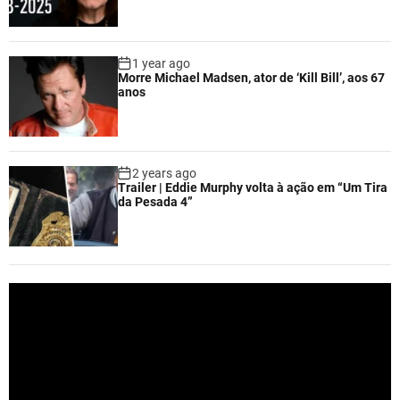
1 year ago
Morre Michael Madsen, ator de ‘Kill Bill’, aos 67
anos
2 years ago
Trailer | Eddie Murphy volta à ação em “Um Tira
da Pesada 4”
V
i
d
e
o
P