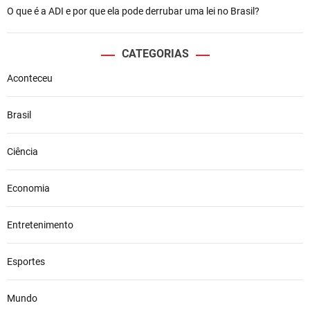
r
O que é a ADI e por que ela pode derrubar uma lei no Brasil?
i
a
d
o
e
CATEGORIAS
B
n
Aconteceu
o
l
s
Brasil
o
n
Ciência
a
r
o
Economia
d
e
Entretenimento
p
o
i
Esportes
s
d
Mundo
e