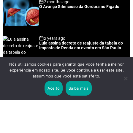
2 months ago
O Avanço Silencioso da Gordura no Fígado
2 years ago
Lula assina decreto de reajuste da tabela do
Imposto de Renda em evento em São Paulo
Nós utilizamos cookies para garantir que você tenha a melhor
experiência em nosso site. Se você continua a usar este site,
2 years ago
assumimos que você está satisfeito.
Lei Rouanet e Petrobras financiam evento em
que Lula pediu votos para Boulos
Aceito
Saiba mais
2 years ago
Os 20 Benefícios do Chá Verde