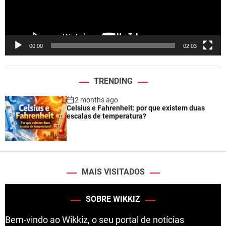
l
a
y
e
00:00
02:03
r
TRENDING
2 months ago
Celsius e Fahrenheit: por que existem duas
escalas de temperatura?
MAIS VISITADOS
SOBRE WIKKIZ
Bem-vindo ao Wikkiz, o seu portal de notícias