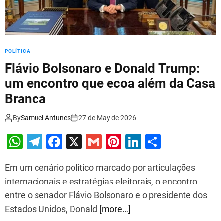
e
p
o
r
POLÍTICA
q
u
Flávio Bolsonaro e Donald Trump:
e
um encontro que ecoa além da Casa
e
Branca
l
a
By
Samuel Antunes
27 de May de 2026
p
o
W
T
F
X
G
Pi
Li
S
d
e
h
el
a
m
nt
n
h
d
Em um cenário político marcado por articulações
at
e
c
ai
er
k
ar
e
internacionais e estratégias eleitorais, o encontro
r
s
gr
e
l
e
e
e
entre o senador Flávio Bolsonaro e o presidente dos
r
A
a
b
st
dI
u
Estados Unidos, Donald
[more…]
p
m
o
n
b