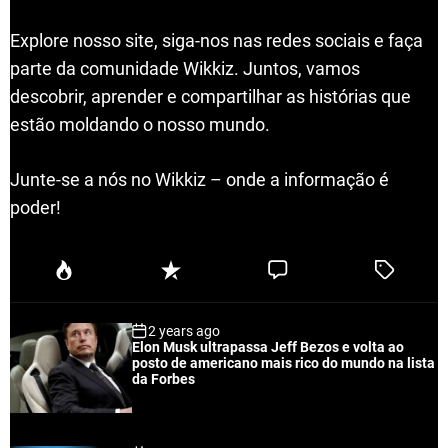
Explore nosso site, siga-nos nas redes sociais e faça
parte da comunidade Wikkiz. Juntos, vamos
descobrir, aprender e compartilhar as histórias que
estão moldando o nosso mundo.
Junte-se a nós no Wikkiz – onde a informação é
poder!
P
R
C
T
o
e
o
a
p
c
m
g
2 years ago
u
e
m
g
Elon Musk ultrapassa Jeff Bezos e volta ao
l
n
e
e
posto de americano mais rico do mundo na lista
a
t
n
d
da Forbes
r
t