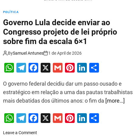
e
D
POLÍTICA
o
Governo Lula decide enviar ao
n
a
Congresso projeto de lei próprio
l
sobre fim da escala 6×1
d
T
By
Samuel Antunes
1 de April de 2026
r
u
W
T
F
X
G
Pi
Li
S
m
h
el
a
m
nt
n
h
p
:
O governo federal decidiu dar um passo ousado e
at
e
c
ai
er
k
ar
u
estratégico em relação a uma das pautas trabalhistas
s
gr
e
l
e
e
e
m
mais debatidas dos últimos anos: o fim da
[more…]
e
A
a
b
st
dI
n
p
m
o
n
W
T
F
X
G
Pi
Li
S
c
o
p
o
h
el
a
m
nt
n
h
n
o
k
Leave a Comment
t