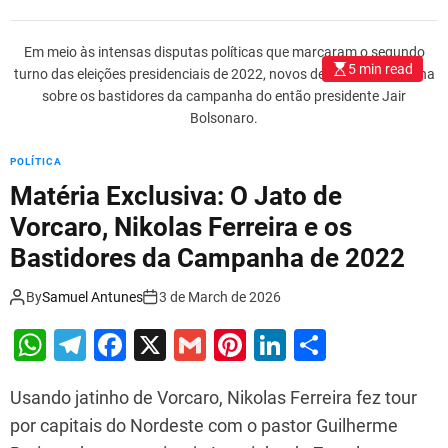
at
e
c
ai
er
k
ar
n
r
s
gr
e
l
e
e
e
G
o
Em meio às intensas disputas políticas que marcaram o segundo
o
A
a
b
st
dI
q
5 min read
turno das eleições presidenciais de 2022, novos detalhes vêm à tona
v
u
p
m
o
n
sobre os bastidores da campanha do então presidente Jair
e
e
Bolsonaro.
r
p
o
e
n
c
k
POLÍTICA
o
o
L
Matéria Exclusiva: O Jato de
a
u
a
Vorcaro, Nikolas Ferreira e os
l
l
Bastidores da Campanha de 2022
a
é
d
m
e
By
Samuel Antunes
3 de March de 2026
d
c
a
W
T
F
X
G
Pi
Li
S
i
C
d
h
el
a
m
nt
n
h
a
e
s
Usando jatinho de Vorcaro, Nikolas Ferreira fez tour
at
e
c
ai
er
k
ar
e
a
por capitais do Nordeste com o pastor Guilherme
n
s
gr
e
l
e
e
e
B