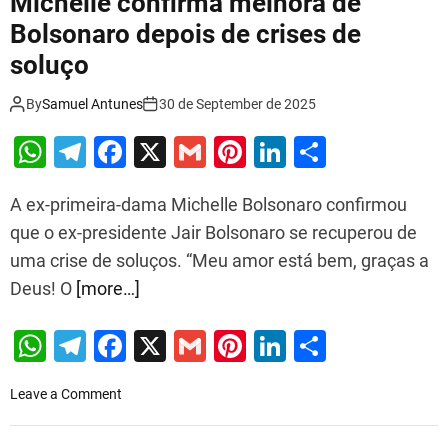
Michelle confirma melhora de
c
Bolsonaro depois de crises de
a
soluço
s
a
d
By
Samuel Antunes
30 de September de 2025
e
W
T
F
X
G
Pi
Li
S
B
o
h
el
a
m
nt
n
h
l
A ex-primeira-dama Michelle Bolsonaro confirmou
at
e
c
ai
er
k
ar
s
que o ex-presidente Jair Bolsonaro se recuperou de
o
s
gr
e
l
e
e
e
n
uma crise de soluços. “Meu amor está bem, graças a
A
a
b
st
dI
a
Deus! O
[more…]
p
m
o
n
r
o
p
o
W
T
F
X
G
Pi
Li
S
p
k
h
el
a
m
nt
n
h
o
r
o
Leave a Comment
at
e
c
ai
er
k
ar
d
n
s
gr
e
l
e
e
e
e
M