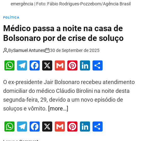
d
emergência | Foto: Fábio Rodrigues-Pozzebom/Agência Brasil
e
m
POLÍTICA
e
Médico passa a noite na casa de
t
a
Bolsonaro por de crise de soluço
n
o
By
Samuel Antunes
30 de September de 2025
l
W
T
F
X
G
Pi
Li
S
e
s
h
el
a
m
nt
n
h
t
O ex-presidente Jair Bolsonaro recebeu atendimento
at
e
c
ai
er
k
ar
á
domiciliar do médico Cláudio Birolini na noite desta
a
s
gr
e
l
e
e
e
l
segunda-feira, 29, devido a um novo episódio de
A
a
b
st
dI
é
soluços e vômito.
[more…]
m
p
m
o
n
d
p
o
W
T
F
X
G
Pi
Li
S
o
E
k
h
el
a
m
nt
n
h
s