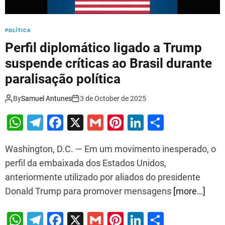
o
i
d
v
e
POLÍTICA
a
l
:
Perfil diplomático ligado a Trump
e
O
suspende críticas ao Brasil durante
i
J
p
paralisação política
a
r
t
ó
o
By
Samuel Antunes
3 de October de 2025
p
d
W
T
F
X
G
Pi
Li
S
r
e
i
V
h
el
a
m
nt
n
h
o
o
Washington, D.C. — Em um movimento inesperado, o
at
e
c
ai
er
k
ar
s
r
perfil da embaixada dos Estados Unidos,
o
c
s
gr
e
l
e
e
e
b
a
anteriormente utilizado por aliados do presidente
A
a
b
st
dI
r
r
Donald Trump para promover mensagens
[more…]
e
p
m
o
n
o
f
,
p
o
W
T
F
X
G
Pi
Li
S
i
N