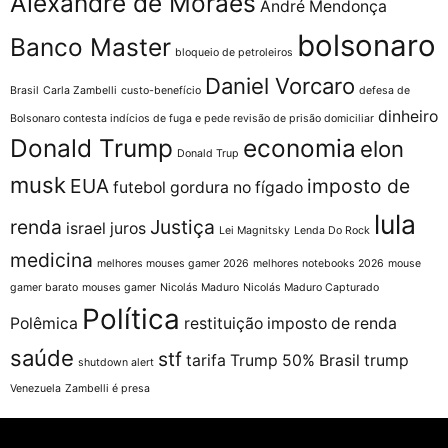
Alexandre de Moraes
André Mendonça
bolsonaro
Banco Master
bloqueio de petroleiros
Daniel Vorcaro
Brasil
Carla Zambelli
custo-benefício
defesa de
dinheiro
Bolsonaro contesta indícios de fuga e pede revisão de prisão domiciliar
Donald Trump
economia
elon
Donald Trup
musk
EUA
imposto de
futebol
gordura no fígado
lula
renda
Justiça
israel
juros
Lei Magnitsky
Lenda Do Rock
medicina
melhores mouses gamer 2026
melhores notebooks 2026
mouse
gamer barato
mouses gamer
Nicolás Maduro
Nicolás Maduro Capturado
Política
Polêmica
restituição imposto de renda
saúde
stf
tarifa Trump 50% Brasil
trump
shutdown alert
Venezuela
Zambelli é presa