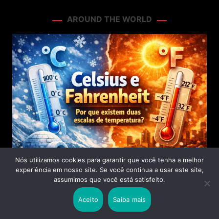
AROUND THE WORLD
CIÊNCIA
Nós utilizamos cookies para garantir que você tenha a melhor
experiência em nosso site. Se você continua a usar este site,
assumimos que você está satisfeito.
2 months ago
Celsius e Fahrenheit: por que existem
Aceito
Saiba mais
duas escalas de temperatura?