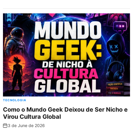
k
h
el
a
m
nt
n
h
at
e
c
ai
er
k
ar
s
gr
e
l
e
e
e
A
a
b
st
dI
p
m
o
n
p
o
k
TECNOLOGIA
Como o Mundo Geek Deixou de Ser Nicho e
Virou Cultura Global
3 de June de 2026