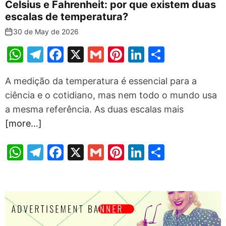
Celsius e Fahrenheit: por que existem duas
escalas de temperatura?
30 de May de 2026
W
T
F
X
G
Pi
Li
S
h
el
a
m
nt
n
h
A medição da temperatura é essencial para a
at
e
c
ai
er
k
ar
ciência e o cotidiano, mas nem todo o mundo usa
s
gr
e
l
e
e
e
a mesma referência. As duas escalas mais
A
a
b
st
dI
[more…]
p
m
o
n
p
o
W
T
F
X
G
Pi
Li
S
k
h
el
a
m
nt
n
h
at
e
c
ai
er
k
ar
s
gr
e
l
e
e
e
A
a
b
st
dI