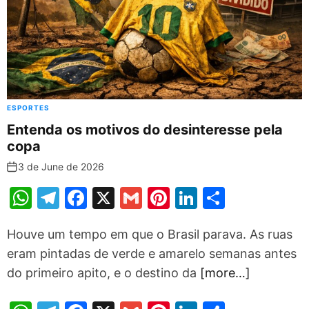
k
ESPORTES
Entenda os motivos do desinteresse pela
copa
3 de June de 2026
W
T
F
X
G
Pi
Li
S
h
el
a
m
nt
n
h
Houve um tempo em que o Brasil parava. As ruas
at
e
c
ai
er
k
ar
eram pintadas de verde e amarelo semanas antes
s
gr
e
l
e
e
e
do primeiro apito, e o destino da
[more…]
A
a
b
st
dI
p
m
o
n