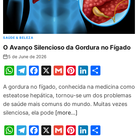
SAÚDE & BELEZA
O Avanço Silencioso da Gordura no Fígado
5 de June de 2026
W
T
F
X
G
Pi
Li
S
h
el
a
m
nt
n
h
A gordura no fígado, conhecida na medicina como
at
e
c
ai
er
k
ar
esteatose hepática, tornou-se um dos problemas
s
gr
e
l
e
e
e
de saúde mais comuns do mundo. Muitas vezes
A
a
b
st
dI
silenciosa, ela pode
[more…]
p
m
o
n
p
o
W
T
F
X
G
Pi
Li
S