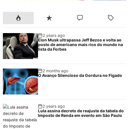
p
m
o
n
p
o
P
R
C
T
k
o
e
o
a
p
c
m
g
2 years ago
u
e
m
g
Elon Musk ultrapassa Jeff Bezos e volta ao
l
n
e
e
posto de americano mais rico do mundo na
a
t
n
d
lista da Forbes
r
t
2 months ago
O Avanço Silencioso da Gordura no Fígado
2 years ago
Lula assina decreto de reajuste da tabela do
Imposto de Renda em evento em São Paulo