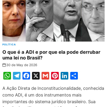
p
o
k
POLÍTICA
O que é a ADI e por que ela pode derrubar
uma lei no Brasil?
30 de May de 2026
W
T
F
X
G
Pi
Li
S
h
el
a
m
nt
n
h
A Ação Direta de Inconstitucionalidade, conhecida
at
e
c
ai
er
k
ar
como ADI, é um dos instrumentos mais
s
gr
e
l
e
e
e
importantes do sistema jurídico brasileiro. Sua
A
a
b
st
dI