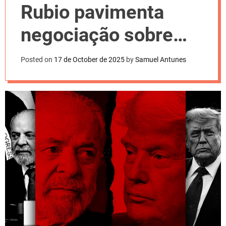
l
Rubio pavimenta
o
r
m
negociação sobre
o
d
tarifaço dos EUA
e
Posted on
17 de October de 2025
by
Samuel Antunes