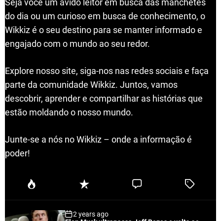
Seja você um ávido leitor em busca das manchetes
do dia ou um curioso em busca de conhecimento, o
Wikkiz é o seu destino para se manter informado e
engajado com o mundo ao seu redor.
Explore nosso site, siga-nos nas redes sociais e faça
parte da comunidade Wikkiz. Juntos, vamos
descobrir, aprender e compartilhar as histórias que
estão moldando o nosso mundo.
Junte-se a nós no Wikkiz – onde a informação é
poder!
P
R
C
T
o
e
o
a
p
c
m
g
2 years ago
u
e
m
g