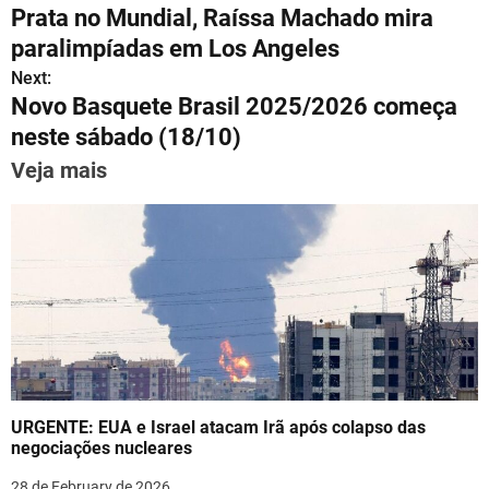
at
e
c
ai
er
k
ar
Prata no Mundial, Raíssa Machado mira
s
gr
e
l
e
e
e
o
paralimpíadas em Los Angeles
A
a
b
st
dI
s
Next:
p
m
o
n
Novo Basquete Brasil 2025/2026 começa
t
p
o
neste sábado (18/10)
n
k
Veja mais
a
v
i
g
a
t
URGENTE: EUA e Israel atacam Irã após colapso das
i
negociações nucleares
28 de February de 2026