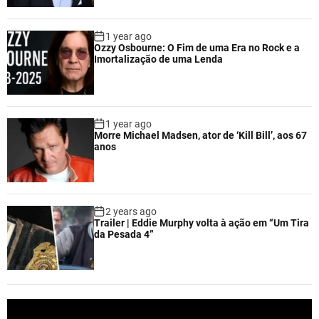
1 year ago
Ozzy Osbourne: O Fim de uma Era no Rock e a
Imortalização de uma Lenda
1 year ago
Morre Michael Madsen, ator de ‘Kill Bill’, aos 67
anos
2 years ago
Trailer | Eddie Murphy volta à ação em “Um Tira
da Pesada 4”
V