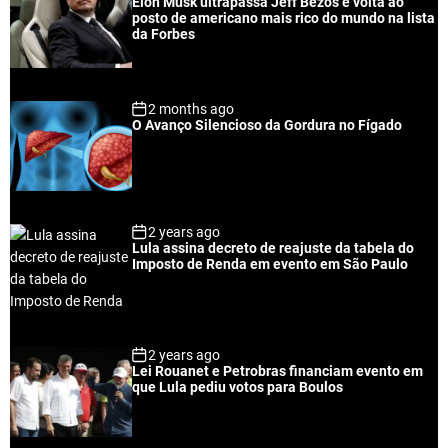
Elon Musk ultrapassa Jeff Bezos e volta ao
l
n
e
e
posto de americano mais rico do mundo na lista
a
t
n
d
da Forbes
r
t
2 months ago
O Avanço Silencioso da Gordura no Fígado
2 years ago
Lula assina decreto de reajuste da tabela do
Imposto de Renda em evento em São Paulo
2 years ago
Lei Rouanet e Petrobras financiam evento em
que Lula pediu votos para Boulos