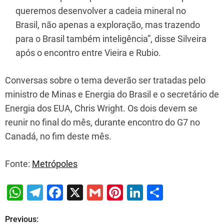
queremos desenvolver a cadeia mineral no
Brasil, não apenas a exploração, mas trazendo
para o Brasil também inteligência”, disse Silveira
após o encontro entre Vieira e Rubio.
Conversas sobre o tema deverão ser tratadas pelo
ministro de Minas e Energia do Brasil e o secretário de
Energia dos EUA, Chris Wright. Os dois devem se
reunir no final do mês, durante encontro do G7 no
Canadá, no fim deste mês.
Fonte:
Metrópoles
W
T
F
X
G
Pi
Li
S
h
el
a
m
nt
n
h
Previous:
P