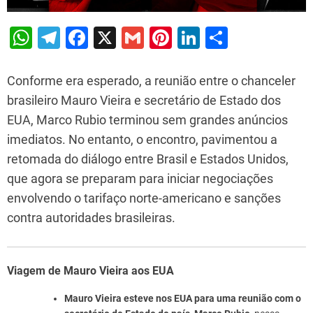
W
T
F
X
G
Pi
Li
S
h
el
a
m
nt
n
h
at
e
c
ai
er
k
ar
Conforme era esperado, a reunião entre o chanceler
s
gr
e
l
e
e
e
brasileiro Mauro Vieira e secretário de Estado dos
EUA, Marco Rubio terminou sem grandes anúncios
A
a
b
st
dI
imediatos. No entanto, o encontro, pavimentou a
p
m
o
n
retomada do diálogo entre Brasil e Estados Unidos,
p
o
que agora se preparam para iniciar negociações
k
envolvendo o tarifaço norte-americano e sanções
contra autoridades brasileiras.
Viagem de Mauro Vieira aos EUA
Mauro Vieira esteve nos EUA para uma reunião com o