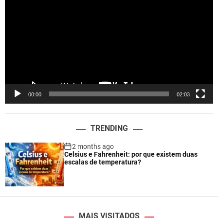
i
d
e
o
P
l
a
y
e
00:00
02:03
r
TRENDING
2 months ago
Celsius e Fahrenheit: por que existem duas
escalas de temperatura?
MAIS VISITADOS