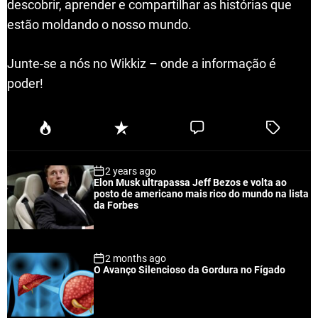
descobrir, aprender e compartilhar as histórias que
estão moldando o nosso mundo.
Junte-se a nós no Wikkiz – onde a informação é
poder!
P
R
C
T
o
e
o
a
p
c
m
g
2 years ago
u
e
m
g
Elon Musk ultrapassa Jeff Bezos e volta ao
l
n
e
e
posto de americano mais rico do mundo na lista
a
t
n
d
da Forbes
r
t
2 months ago
O Avanço Silencioso da Gordura no Fígado