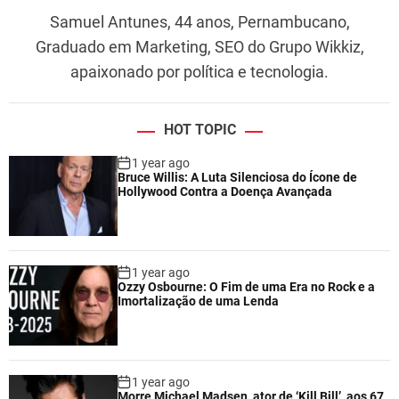
r
Samuel Antunes, 44 anos, Pernambucano,
t
Graduado em Marketing, SEO do Grupo Wikkiz,
o
e
apaixonado por política e tecnologia.
P
e
r
HOT TOPIC
f
1 year ago
o
Bruce Willis: A Luta Silenciosa do Ícone de
r
Hollywood Contra a Doença Avançada
m
a
n
c
1 year ago
e
Ozzy Osbourne: O Fim de uma Era no Rock e a
Imortalização de uma Lenda
1 year ago
Morre Michael Madsen, ator de ‘Kill Bill’, aos 67