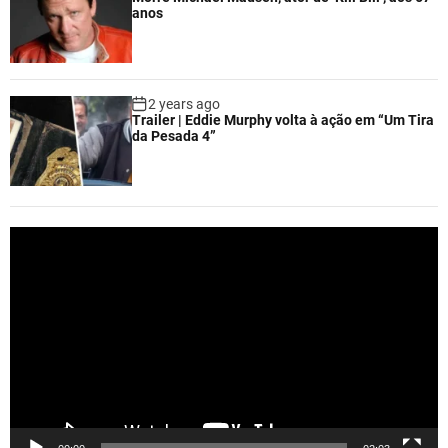
anos
2 years ago
Trailer | Eddie Murphy volta à ação em “Um Tira
da Pesada 4”
V
i
d
e
o
P
l
a
y
e