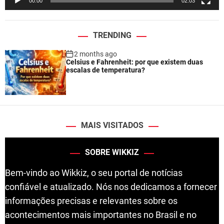
00:00
02:03
r
TRENDING
2 months ago
Celsius e Fahrenheit: por que existem duas
escalas de temperatura?
MAIS VISITADOS
SOBRE WIKKIZ
Bem-vindo ao Wikkiz, o seu portal de notícias
confiável e atualizado. Nós nos dedicamos a fornecer
informações precisas e relevantes sobre os
acontecimentos mais importantes no Brasil e no