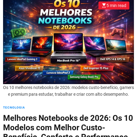
l
5 min read
o
r
m
o
d
e
Os 10 melhores notebooks de 2026: modelos custo-benefício, gamers
e premium para estudar, trabalhar e criar com alto desempenho.
TECNOLOGIA
Melhores Notebooks de 2026: Os 10
Modelos com Melhor Custo-
Benefício, Conforto e Performance