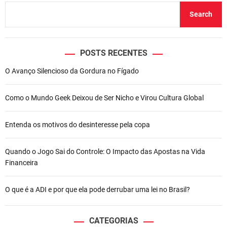
o
p
o
Search
r
k
e
s
N
POSTS RECENTES
o
O Avanço Silencioso da Gordura no Fígado
t
e
b
Como o Mundo Geek Deixou de Ser Nicho e Virou Cultura Global
o
o
Entenda os motivos do desinteresse pela copa
k
s
d
Quando o Jogo Sai do Controle: O Impacto das Apostas na Vida
e
Financeira
2
0
O que é a ADI e por que ela pode derrubar uma lei no Brasil?
2
6
:
CATEGORIAS