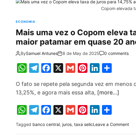
A
a
b
st
dI
e
Copom elevada ta
x
p
m
o
n
t
ECONOMIA
p
o
e
Mais uma vez o Copom eleva ta
k
r
n
maior patamar em quase 20 an
a
s
By
Samuel Antunes
8 de May de 2025
0 comments
e
W
T
F
X
G
Pi
Li
S
m
a
h
el
a
m
nt
n
h
b
O fato se repete pela segunda vez em menos de
at
e
c
ai
er
k
ar
r
13,25%, e agora mais essa alta,
[more…]
i
s
gr
e
l
e
e
e
l
A
a
b
st
dI
:
W
T
F
X
G
Pi
Li
S
o
p
m
o
n
h
el
a
m
nt
n
h
q
p
o
o
Tagged
banco central
,
juros
,
taxa selic
Leave a Comment
at
e
c
ai
er
k
ar
u
n
k
e