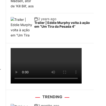
2 years ago
Trailer | Eddie Murphy volta à ação
em “Um Tira da Pesada 4”
r
TRENDING
2 months ago