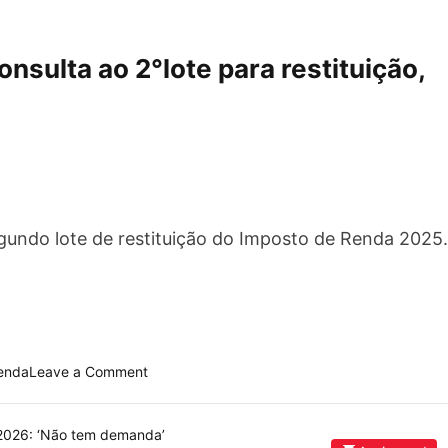
nsulta ao 2°lote para restituição,
segundo lote de restituição do Imposto de Renda 2025.
o
renda
Leave a Comment
n
I
m