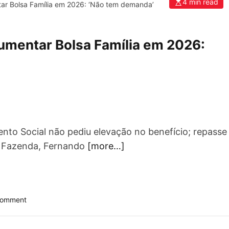
4 min read
r Bolsa Família em 2026: ‘Não tem demanda’
p
o
s
t
umentar Bolsa Família em 2026:
o
d
e
r
e
n
d
a
nto Social não pediu elevação no benefício; repasse
:
a Fazenda, Fernando
[more…]
L
i
b
e
r
o
Comment
a
n
d
H