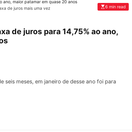
o
a
6 min read
a
xa de juros mais uma vez
d
c
d
o
a
n
d
xa de juros para 14,75% ao ano,
s
n
os
u
e
l
g
t
a
a
d
a
i
o
s
2
c
 seis meses, em janeiro de desse ano foi para
°
u
l
s
o
s
t
ã
e
o
p
p
a
a
r
r