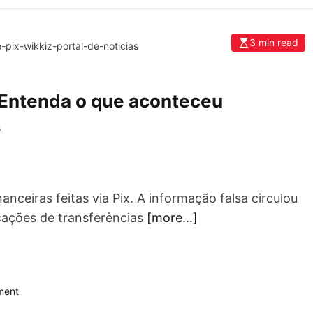
a
e
m
3 min read
-pix-wikkiz-portal-de-noticias
2
0
2
 Entenda o que aconteceu
6
:
s
‘
N
ã
o
t
nceiras feitas via Pix. A informação falsa circulou
e
icações de transferências
[more…]
m
d
e
m
a
o
ment
n
n