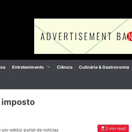
ica
Entretenimento
Ciência
Culinária & Gastronomia
:
imposto
3 min read
-pix-wikkiz-portal-de-noticias