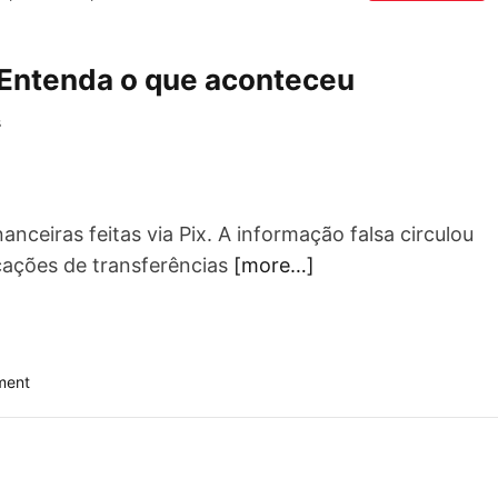
 Entenda o que aconteceu
s
nceiras feitas via Pix. A informação falsa circulou
icações de transferências
[more…]
o
ment
n
P
i
x