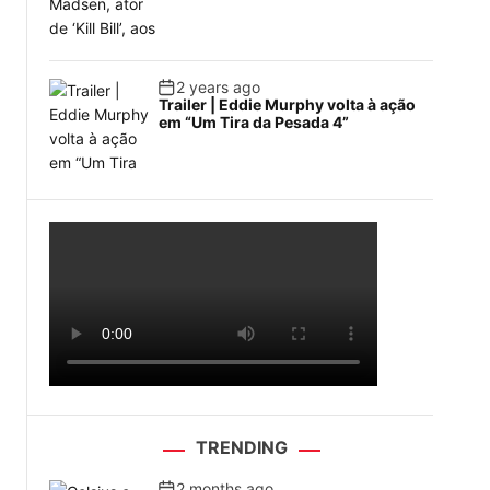
2 years ago
Trailer | Eddie Murphy volta à ação
em “Um Tira da Pesada 4”
TRENDING
2 months ago