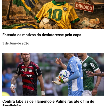
i
g
a
t
Entenda os motivos do desinteresse pela copa
i
3 de June de 2026
o
n
Confira tabelas de Flamengo e Palmeiras até o fim do
Brasileirão