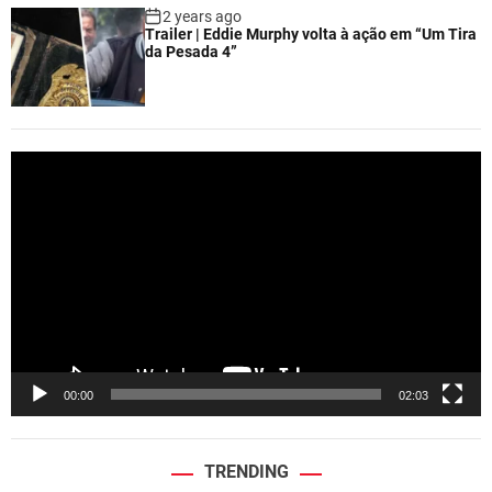
2 years ago
Trailer | Eddie Murphy volta à ação em “Um Tira
da Pesada 4”
V
i
d
e
o
P
l
a
y
e
00:00
02:03
r
TRENDING