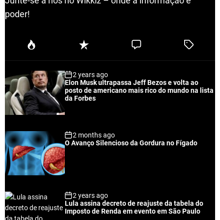
Junte-se a nós no Wikkiz – onde a informação é
poder!
P
R
C
T
o
e
o
a
p
c
m
g
2 years ago
u
e
m
g
Elon Musk ultrapassa Jeff Bezos e volta ao
l
n
e
e
posto de americano mais rico do mundo na lista
a
t
n
d
da Forbes
r
t
2 months ago
O Avanço Silencioso da Gordura no Fígado
2 years ago
Lula assina decreto de reajuste da tabela do
Imposto de Renda em evento em São Paulo