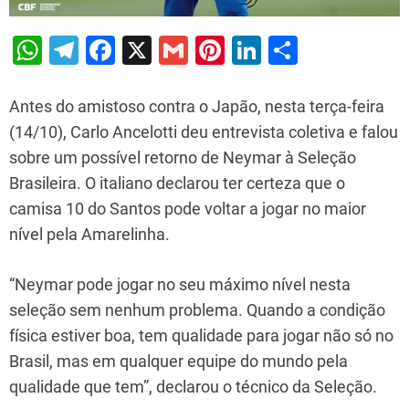
W
T
F
X
G
Pi
Li
S
h
el
a
m
nt
n
h
at
e
c
ai
er
k
ar
Antes do amistoso contra o Japão, nesta terça-feira
s
gr
e
l
e
e
e
(14/10), Carlo Ancelotti deu entrevista coletiva e falou
sobre um possível retorno de Neymar à Seleção
A
a
b
st
dI
Brasileira. O italiano declarou ter certeza que o
p
m
o
n
camisa 10 do Santos pode voltar a jogar no maior
p
o
nível pela Amarelinha.
k
“Neymar pode jogar no seu máximo nível nesta
seleção sem nenhum problema. Quando a condição
física estiver boa, tem qualidade para jogar não só no
Brasil, mas em qualquer equipe do mundo pela
qualidade que tem”, declarou o técnico da Seleção.