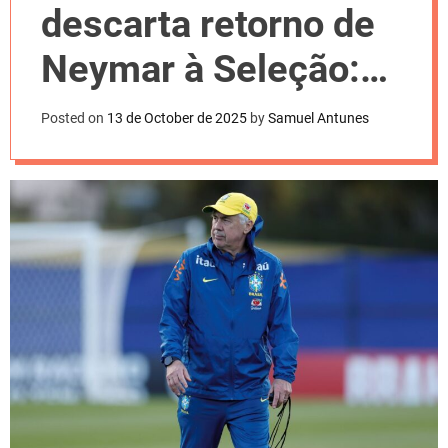
l
descarta retorno de
o
r
m
Neymar à Seleção:
o
d
“Tem qualidade”
e
Posted on
13 de October de 2025
by
Samuel Antunes