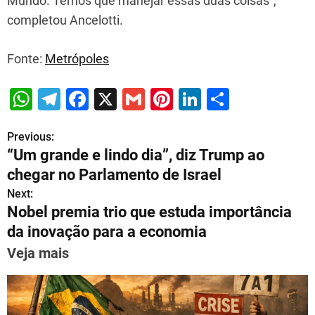
Mundo. Temos que manejar essas duas coisas”,
completou Ancelotti.
Fonte:
Metrópoles
W
T
F
X
G
Pi
Li
S
h
el
a
m
nt
n
h
Previous:
P
at
e
c
ai
er
k
ar
“Um grande e lindo dia”, diz Trump ao
s
gr
e
l
e
e
e
o
chegar no Parlamento de Israel
A
a
b
st
dI
s
Next:
p
m
o
n
Nobel premia trio que estuda importância
t
p
o
da inovação para a economia
n
k
Veja mais
a
v