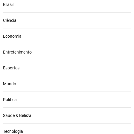
r
Brasil
a
g
Ciência
o
r
d
Economia
u
r
Entretenimento
a
n
Esportes
o
f
í
Mundo
g
a
Política
d
o
?
Saúde & Beleza
O
q
Tecnologia