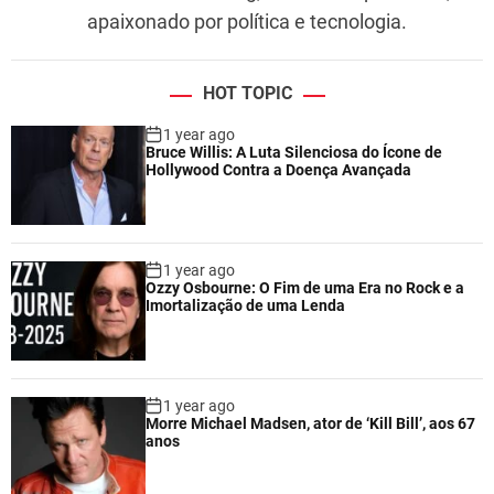
í
apaixonado por política e tecnologia.
f
i
c
HOT TOPIC
o
1 year ago
s
Bruce Willis: A Luta Silenciosa do Ícone de
Hollywood Contra a Doença Avançada
1 year ago
Ozzy Osbourne: O Fim de uma Era no Rock e a
Imortalização de uma Lenda
1 year ago
Morre Michael Madsen, ator de ‘Kill Bill’, aos 67
anos