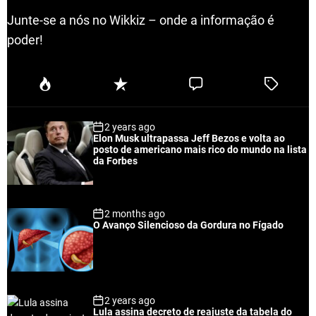
Junte-se a nós no Wikkiz – onde a informação é
poder!
P
R
C
T
o
e
o
a
p
c
m
g
2 years ago
u
e
m
g
Elon Musk ultrapassa Jeff Bezos e volta ao
l
n
e
e
posto de americano mais rico do mundo na lista
a
t
n
d
da Forbes
r
t
2 months ago
O Avanço Silencioso da Gordura no Fígado
2 years ago
Lula assina decreto de reajuste da tabela do