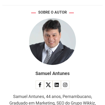
u
e
d
SOBRE O AUTOR
i
z
e
m
o
s
e
s
t
u
d
o
Samuel Antunes
s
c
i
e
Samuel Antunes, 44 anos, Pernambucano,
n
Graduado em Marketing, SEO do Grupo Wikkiz,
t