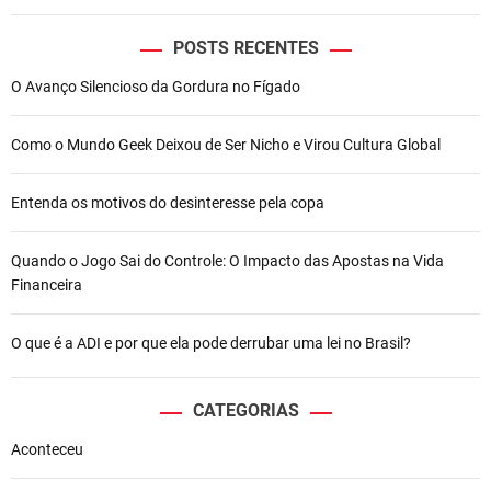
t
e
POSTS RECENTES
r
O Avanço Silencioso da Gordura no Fígado
m
i
t
Como o Mundo Geek Deixou de Ser Nicho e Virou Cultura Global
e
n
Entenda os motivos do desinteresse pela copa
t
e
p
Quando o Jogo Sai do Controle: O Impacto das Apostas na Vida
o
Financeira
d
e
O que é a ADI e por que ela pode derrubar uma lei no Brasil?
r
e
d
CATEGORIAS
u
Aconteceu
z
i