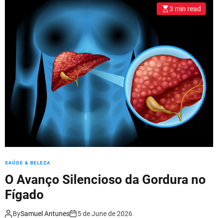
l
3 min read
o
r
m
o
d
e
SAÚDE & BELEZA
O Avanço Silencioso da Gordura no
Fígado
By
Samuel Antunes
5 de June de 2026