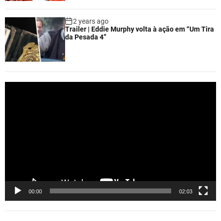
2 years ago
Trailer | Eddie Murphy volta à ação em “Um Tira
da Pesada 4”
V
i
d
e
o
P
l
a
y
e
00:00
02:03
r