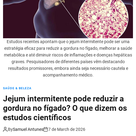
k
o
S
i
l
e
n
Estudos recentes apontam que o jejum intermitente pode ser uma
c
estratégia eficaz para reduzir a gordura no fígado, melhorar a saúde
i
metabólica e até diminuir riscos de inflamações e doenças hepáticas
o
graves. Pesquisadores de diferentes países vêm destacando
s
resultados promissores, embora ainda seja necessário cautela e
o
acompanhamento médico.
d
a
SAÚDE & BELEZA
G
o
Jejum intermitente pode reduzir a
r
gordura no fígado? O que dizem os
d
estudos científicos
u
r
By
Samuel Antunes
7 de March de 2026
a