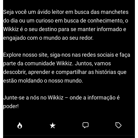
Seja você um ávido leitor em busca das manchetes
do dia ou um curioso em busca de conhecimento, o
Wikkiz é o seu destino para se manter informado e
engajado com o mundo ao seu redor.
Explore nosso site, siga-nos nas redes sociais e faça
parte da comunidade Wikkiz. Juntos, vamos
descobrir, aprender e compartilhar as histórias que
estão moldando o nosso mundo.
Junte-se a nós no Wikkiz – onde a informação é
poder!
P
R
C
T
o
e
o
a