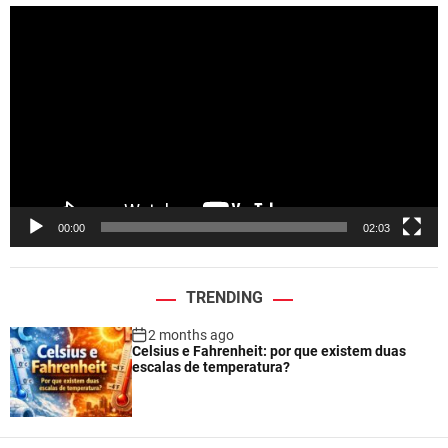
V
i
d
e
o
P
l
a
y
e
00:00
02:03
r
TRENDING
2 months ago
Celsius e Fahrenheit: por que existem duas
escalas de temperatura?