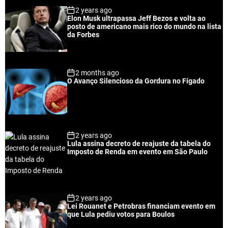
p
c
m
g
2 years ago
u
e
m
g
Elon Musk ultrapassa Jeff Bezos e volta ao
l
n
e
e
posto de americano mais rico do mundo na lista
a
t
n
d
da Forbes
r
t
2 months ago
O Avanço Silencioso da Gordura no Fígado
2 years ago
Lula assina decreto de reajuste da tabela do
Imposto de Renda em evento em São Paulo
2 years ago
Lei Rouanet e Petrobras financiam evento em
que Lula pediu votos para Boulos