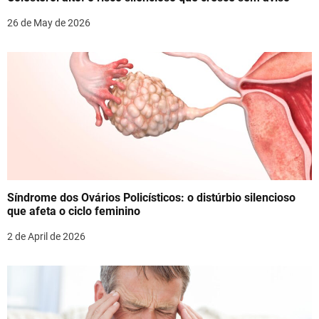
a
26 de May de 2026
t
i
o
n
Síndrome dos Ovários Policísticos: o distúrbio silencioso
que afeta o ciclo feminino
2 de April de 2026