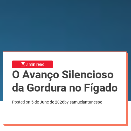
l
o
r
m
o
d
e
3 min read
O Avanço Silencioso
da Gordura no Fígado
Posted on
5 de June de 2026
by
samuelantunespe