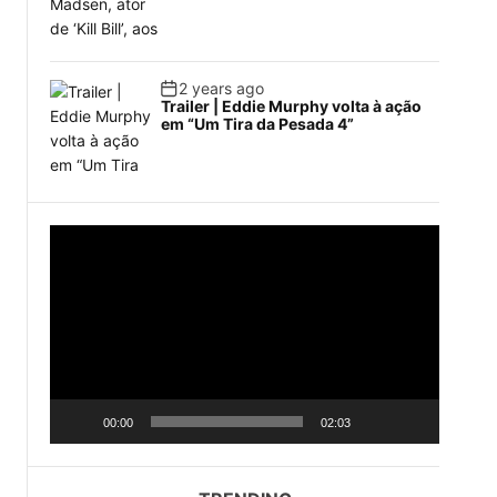
2 years ago
Trailer | Eddie Murphy volta à ação
em “Um Tira da Pesada 4”
V
i
d
e
o
P
l
a
00:00
02:03
y
e
r