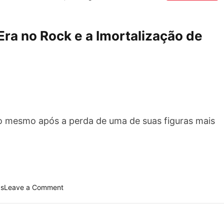
ra no Rock e a Imortalização de
o mesmo após a perda de uma de suas figuras mais
o
as
Leave a Comment
n
O
z