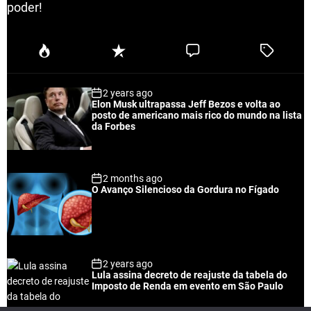
poder!
P
R
C
T
o
e
o
a
p
c
m
g
2 years ago
u
e
m
g
Elon Musk ultrapassa Jeff Bezos e volta ao
l
n
e
e
posto de americano mais rico do mundo na lista
a
t
n
d
da Forbes
r
t
2 months ago
O Avanço Silencioso da Gordura no Fígado
2 years ago
Lula assina decreto de reajuste da tabela do
Imposto de Renda em evento em São Paulo