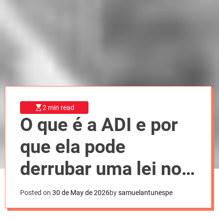
l
o
r
m
o
d
e
2 min read
O que é a ADI e por
que ela pode
derrubar uma lei no
Brasil?
Posted on
30 de May de 2026
by
samuelantunespe