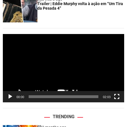
Trailer | Eddie Murphy volta à ação em “Um Tira
da Pesada 4”
V
i
d
e
o
P
l
a
y
e
00:00
02:03
r
TRENDING