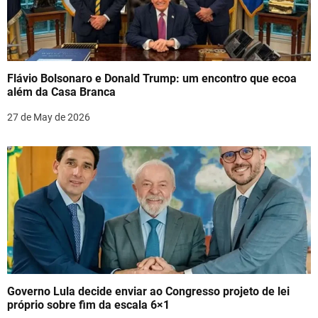
g
a
t
Flávio Bolsonaro e Donald Trump: um encontro que ecoa
i
além da Casa Branca
o
27 de May de 2026
n
Governo Lula decide enviar ao Congresso projeto de lei
próprio sobre fim da escala 6×1