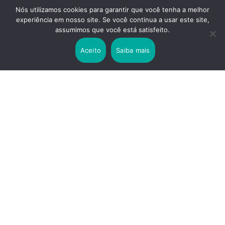
Nós utilizamos cookies para garantir que você tenha a melhor
experiência em nosso site. Se você continua a usar este site,
2 years ago
assumimos que você está satisfeito.
Lei Rouanet e Petrobras financiam evento em
que Lula pediu votos para Boulos
Aceito
Saiba mais
2 years ago
Os 20 Benefícios do Chá Verde
LINKS IMPORTANTES
Política de Privacidade
Contato
Sobre nós