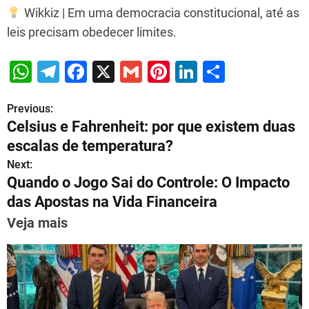
Wikkiz | Em uma democracia constitucional, até as
leis precisam obedecer limites.
W
T
F
X
G
Pi
Li
S
h
el
a
m
nt
n
h
Previous:
P
at
e
c
ai
er
k
ar
Celsius e Fahrenheit: por que existem duas
s
gr
e
l
e
e
e
o
escalas de temperatura?
A
a
b
st
dI
s
Next:
p
m
o
n
Quando o Jogo Sai do Controle: O Impacto
t
p
o
das Apostas na Vida Financeira
n
k
Veja mais
a
v
i