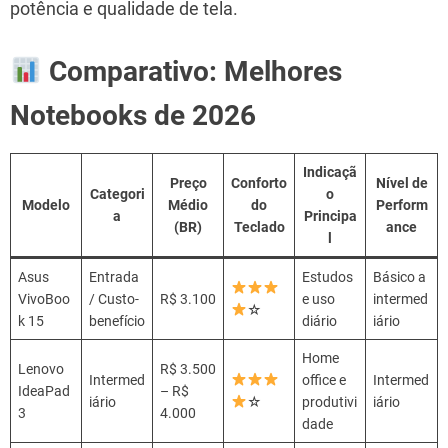
potência e qualidade de tela.
Comparativo: Melhores
Notebooks de 2026
Indicaçã
Preço
Conforto
Nível de
Categori
o
Modelo
Médio
do
Perform
a
Principa
(BR)
Teclado
ance
l
Asus
Entrada
Estudos
Básico a
VivoBoo
/ Custo-
R$ 3.100
e uso
intermed
☆
k 15
benefício
diário
iário
Home
Lenovo
R$ 3.500
Intermed
office e
Intermed
IdeaPad
– R$
iário
☆
produtivi
iário
3
4.000
dade