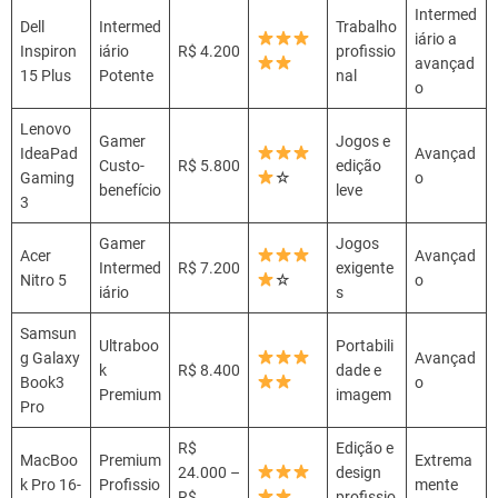
Intermed
Dell
Intermed
Trabalho
iário a
Inspiron
iário
R$ 4.200
profissio
avançad
15 Plus
Potente
nal
o
Lenovo
Gamer
Jogos e
IdeaPad
Avançad
Custo-
R$ 5.800
edição
Gaming
☆
o
benefício
leve
3
Gamer
Jogos
Acer
Avançad
Intermed
R$ 7.200
exigente
Nitro 5
☆
o
iário
s
Samsun
Ultraboo
Portabili
g Galaxy
Avançad
k
R$ 8.400
dade e
Book3
o
Premium
imagem
Pro
R$
Edição e
MacBoo
Premium
Extrema
24.000 –
design
k Pro 16-
Profissio
mente
R$
profissio