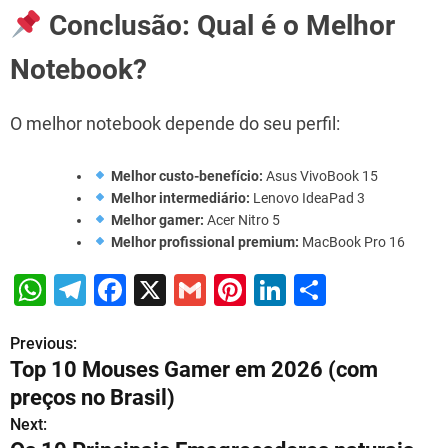
Conclusão: Qual é o Melhor
Notebook?
O melhor notebook depende do seu perfil:
Melhor custo-benefício:
Asus VivoBook 15
Melhor intermediário:
Lenovo IdeaPad 3
Melhor gamer:
Acer Nitro 5
Melhor profissional premium:
MacBook Pro 16
W
T
F
X
G
Pi
Li
S
h
el
a
m
nt
n
h
Previous:
P
at
e
c
ai
er
k
ar
Top 10 Mouses Gamer em 2026 (com
s
gr
e
l
e
e
e
o
preços no Brasil)
A
a
b
st
dI
s
Next: