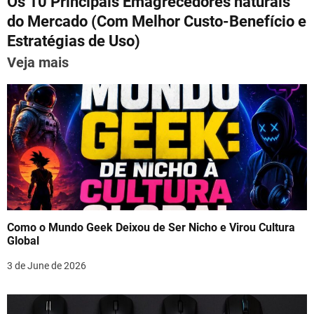
p
m
o
n
Os 10 Principais Emagrecedores naturais
t
p
o
do Mercado (Com Melhor Custo-Benefício e
n
Estratégias de Uso)
k
a
Veja mais
v
i
g
a
t
i
Como o Mundo Geek Deixou de Ser Nicho e Virou Cultura
Global
o
3 de June de 2026
n