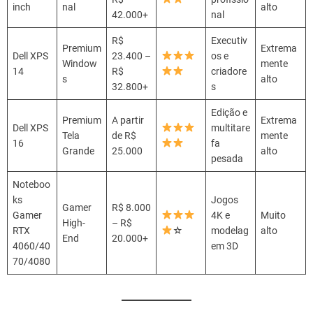
inch
nal
alto
42.000+
nal
R$
Executiv
Premium
Extrema
Dell XPS
23.400 –
os e
Window
mente
14
R$
criadore
s
alto
32.800+
s
Edição e
Premium
A partir
Extrema
Dell XPS
multitare
Tela
de R$
mente
16
fa
Grande
25.000
alto
pesada
Noteboo
ks
Jogos
Gamer
R$ 8.000
Gamer
4K e
Muito
High-
– R$
RTX
☆
modelag
alto
End
20.000+
4060/40
em 3D
70/4080