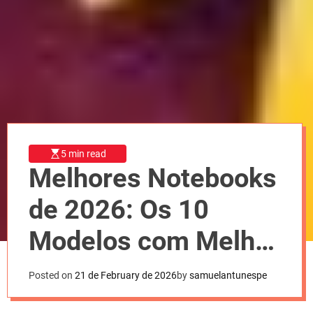
l
o
r
m
o
d
e
5 min read
Melhores Notebooks
de 2026: Os 10
Modelos com Melhor
Custo-Benefício,
Posted on
21 de February de 2026
by
samuelantunespe
Conforto e