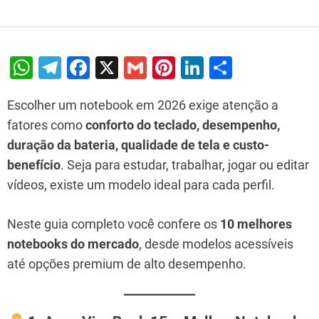
Performance
W
T
F
X
G
Pi
Li
S
h
el
a
m
nt
n
h
Escolher um notebook em 2026 exige atenção a
at
e
c
ai
er
k
ar
fatores como
conforto do teclado, desempenho,
s
gr
e
l
e
e
e
duração da bateria, qualidade de tela e custo-
A
a
b
st
dI
benefício
. Seja para estudar, trabalhar, jogar ou editar
p
m
o
n
vídeos, existe um modelo ideal para cada perfil.
p
o
k
Neste guia completo você confere os
10 melhores
notebooks do mercado
, desde modelos acessíveis
até opções premium de alto desempenho.