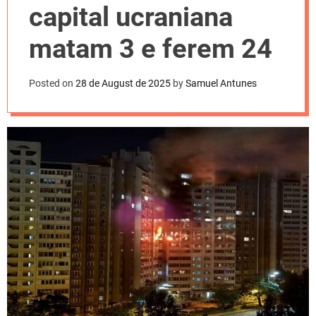
l
capital ucraniana
o
r
m
matam 3 e ferem 24
o
d
e
Posted on
28 de August de 2025
by
Samuel Antunes