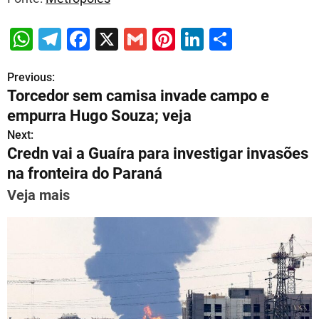
W
T
F
X
G
Pi
Li
S
h
el
a
m
nt
n
h
Previous:
P
at
e
c
ai
er
k
ar
Torcedor sem camisa invade campo e
s
gr
e
l
e
e
e
o
empurra Hugo Souza; veja
A
a
b
st
dI
s
Next:
p
m
o
n
Credn vai a Guaíra para investigar invasões
t
p
o
na fronteira do Paraná
n
k
Veja mais
a
v
i
g