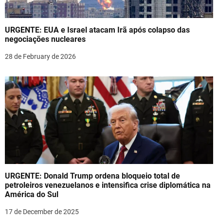
a
t
URGENTE: EUA e Israel atacam Irã após colapso das
i
negociações nucleares
o
28 de February de 2026
n
URGENTE: Donald Trump ordena bloqueio total de
petroleiros venezuelanos e intensifica crise diplomática na
América do Sul
17 de December de 2025