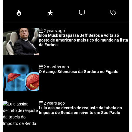
P
R
C
T
o
e
o
a
p
c
m
g
2 years ago
u
e
m
g
Elon Musk ultrapassa Jeff Bezos e volta ao
l
n
e
e
posto de americano mais rico do mundo na lista
a
t
n
d
da Forbes
r
t
2 months ago
O Avanço Silencioso da Gordura no Fígado
2 years ago
Lula assina decreto de reajuste da tabela do
Imposto de Renda em evento em São Paulo