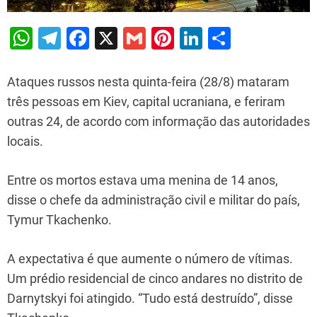
W
T
F
X
G
Pi
Li
S
h
el
a
m
nt
n
h
at
e
c
ai
er
k
ar
Ataques russos nesta quinta-feira (28/8) mataram
s
gr
e
l
e
e
e
três pessoas em Kiev, capital ucraniana, e feriram
outras 24, de acordo com informação das autoridades
A
a
b
st
dI
locais.
p
m
o
n
p
o
Entre os mortos estava uma menina de 14 anos,
k
disse o chefe da administração civil e militar do país,
Tymur Tkachenko.
A expectativa é que aumente o número de vítimas.
Um prédio residencial de cinco andares no distrito de
Darnytskyi foi atingido. “Tudo está destruído”, disse