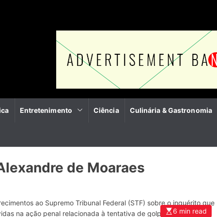
ica
Entretenimento
Ciência
Culinária & Gastronomia
 Alexandre de Moaraes
arecimentos ao Supremo Tribunal Federal (STF) sobre o inquérito que
6 min read
vidas na ação penal relacionada à tentativa de golpe de Estado em