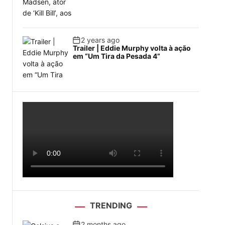
2 years ago
Trailer | Eddie Murphy volta à ação
em “Um Tira da Pesada 4”
TRENDING
2 months ago