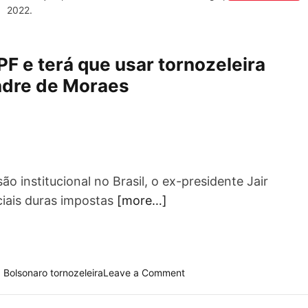
2022.
F e terá que usar tornozeleira
ndre de Moraes
o institucional no Brasil, o ex-presidente Jair
ciais duras impostas
[more…]
o
,
Bolsonaro tornozeleira
Leave a Comment
n
U