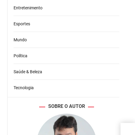
Entretenimento
Esportes
Mundo
Política
Saúde & Beleza
Tecnologia
SOBRE O AUTOR
Sams
padr