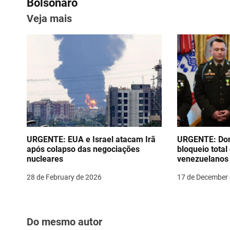
s
Bolsonaro
p
o
Veja mais
t
k
n
a
v
i
g
a
URGENTE: EUA e Israel atacam Irã
URGENTE: Don
após colapso das negociações
bloqueio total
t
nucleares
venezuelanos e
diplomática n
i
28 de February de 2026
17 de December
o
n
Do mesmo autor