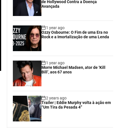
de Hollywood Contra a Doença
Avançada
1 year ago
Ozzy Osbourne: O Fim de uma Era no
Rock e a Imortalização de uma Lenda
1 year ago
Morre Michael Madsen, ator de ‘Kill
Bill’, aos 67 anos
2 years ago
Trailer | Eddie Murphy volta à ação em
“Um Tira da Pesada 4”