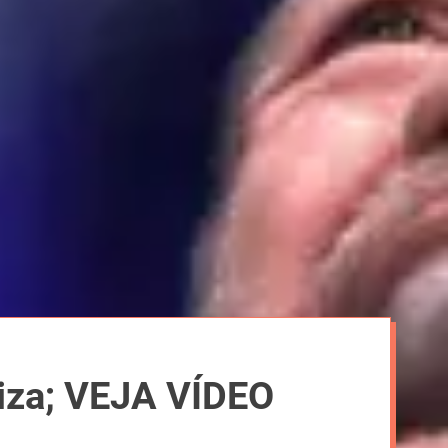
o
d
e
iza; VEJA VÍDEO