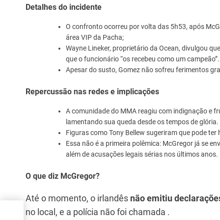
Detalhes do incidente
O confronto ocorreu por volta das 5h53, após McGr
área VIP da Pacha;
Wayne Lineker, proprietário da Ocean, divulgou q
que o funcionário “os recebeu como um campeão”.
Apesar do susto, Gomez não sofreu ferimentos grav
Repercussão nas redes e implicações
A comunidade do MMA reagiu com indignação e fr
lamentando sua queda desde os tempos de glória.
Figuras como Tony Bellew sugeriram que pode ter 
Essa não é a primeira polêmica: McGregor já se en
além de acusações legais sérias nos últimos anos.
O que diz McGregor?
Até o momento, o irlandês
não emitiu declarações
er o
no local, e a polícia não foi chamada .
sor