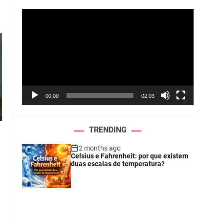
V
i
d
e
o
P
l
a
00:00
02:03
y
e
r
TRENDING
2 months ago
Celsius e Fahrenheit: por que existem
duas escalas de temperatura?