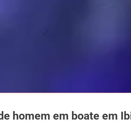
de homem em boate em Ib