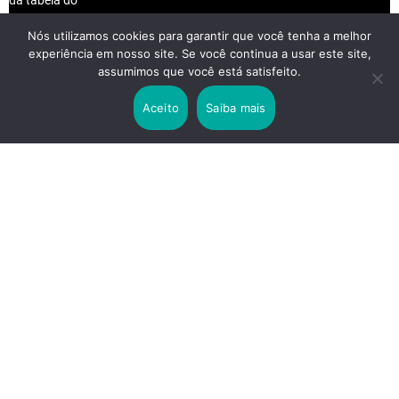
Nós utilizamos cookies para garantir que você tenha a melhor
experiência em nosso site. Se você continua a usar este site,
2 years ago
assumimos que você está satisfeito.
Lei Rouanet e Petrobras financiam evento em
que Lula pediu votos para Boulos
Aceito
Saiba mais
2 years ago
Os 20 Benefícios do Chá Verde
LINKS IMPORTANTES
Política de Privacidade
Contato
Sobre nós