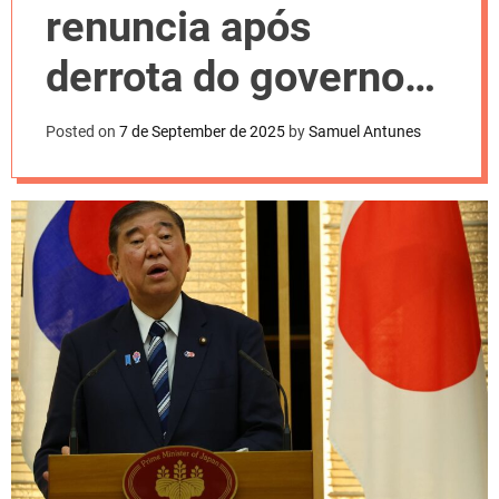
l
renuncia após
o
r
m
derrota do governo
o
d
no Parlamento
e
Posted on
7 de September de 2025
by
Samuel Antunes