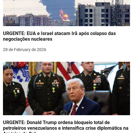
v
i
g
a
URGENTE: EUA e Israel atacam Irã após colapso das
negociações nucleares
t
28 de February de 2026
i
o
n
URGENTE: Donald Trump ordena bloqueio total de
petroleiros venezuelanos e intensifica crise diplomática na