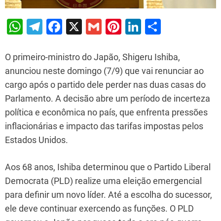
W
T
F
X
G
Pi
Li
S
h
el
a
m
nt
n
h
at
e
c
ai
er
k
ar
O primeiro-ministro do Japão, Shigeru Ishiba,
s
gr
e
l
e
e
e
anunciou neste domingo (7/9) que vai renunciar ao
cargo após o partido dele perder nas duas casas do
A
a
b
st
dI
Parlamento. A decisão abre um período de incerteza
p
m
o
n
política e econômica no país, que enfrenta pressões
p
o
inflacionárias e impacto das tarifas impostas pelos
k
Estados Unidos.
Aos 68 anos, Ishiba determinou que o Partido Liberal
Democrata (PLD) realize uma eleição emergencial
para definir um novo líder. Até a escolha do sucessor,
ele deve continuar exercendo as funções. O PLD