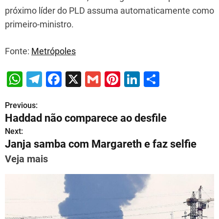
próximo líder do PLD assuma automaticamente como
primeiro-ministro.
Fonte:
Metrópoles
W
T
F
X
G
Pi
Li
S
h
el
a
m
nt
n
h
Previous:
P
at
e
c
ai
er
k
ar
Haddad não comparece ao desfile
s
gr
e
l
e
e
e
o
Next:
A
a
b
st
dI
Janja samba com Margareth e faz selfie
s
p
m
o
n
Veja mais
t
p
o
n
k
a