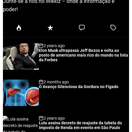
Junte-se a nós no Wikkiz – onde a informação é
poder!
P
R
C
T
o
e
o
a
p
c
m
g
2 years ago
u
e
m
g
Elon Musk ultrapassa Jeff Bezos e volta ao
l
n
e
e
posto de americano mais rico do mundo na lista
a
t
n
d
da Forbes
r
t
2 months ago
O Avanço Silencioso da Gordura no Fígado
2 years ago
Lula assina decreto de reajuste da tabela do
Imposto de Renda em evento em São Paulo