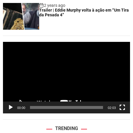
2 years ago
Trailer | Eddie Murphy volta à ação em “Um Tira
da Pesada 4”
V
i
d
e
o
P
l
a
y
e
00:00
02:03
r
TRENDING