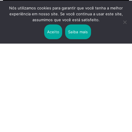
Nós utilizamos cookies para garantir que você tenha a melhor
experiência em nosso site. Se você continua a usar este site,
2 years ago
assumimos que você está satisfeito.
Lei Rouanet e Petrobras financiam evento em
que Lula pediu votos para Boulos
Aceito
Saiba mais
2 years ago
Os 20 Benefícios do Chá Verde
LINKS IMPORTANTES
Política de Privacidade
Contato
Sobre nós