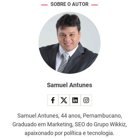
v
SOBRE O AUTOR
e
z
n
a
h
i
s
t
ó
r
i
a
Samuel Antunes
Samuel Antunes, 44 anos, Pernambucano,
Graduado em Marketing, SEO do Grupo Wikkiz,
apaixonado por política e tecnologia.