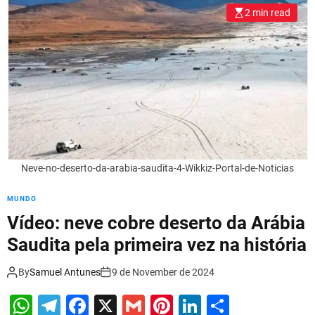
l
2 min read
o
r
m
o
d
e
Neve-no-deserto-da-arabia-saudita-4-Wikkiz-Portal-de-Noticias
MUNDO
Vídeo: neve cobre deserto da Arábia
Saudita pela primeira vez na história
By
Samuel Antunes
9 de November de 2024
W
T
F
X
G
Pi
Li
S