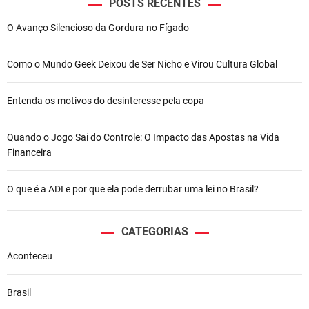
v
POSTS RECENTES
e
O Avanço Silencioso da Gordura no Fígado
c
o
b
Como o Mundo Geek Deixou de Ser Nicho e Virou Cultura Global
r
e
Entenda os motivos do desinteresse pela copa
d
e
s
Quando o Jogo Sai do Controle: O Impacto das Apostas na Vida
e
Financeira
r
t
O que é a ADI e por que ela pode derrubar uma lei no Brasil?
o
d
a
CATEGORIAS
A
Aconteceu
r
á
b
Brasil
i