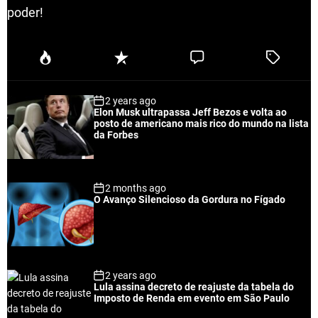
poder!
P
R
C
T
o
e
o
a
p
c
m
g
2 years ago
u
e
m
g
Elon Musk ultrapassa Jeff Bezos e volta ao
l
n
e
e
posto de americano mais rico do mundo na lista
a
t
n
d
da Forbes
r
t
2 months ago
O Avanço Silencioso da Gordura no Fígado
2 years ago
Lula assina decreto de reajuste da tabela do
Imposto de Renda em evento em São Paulo