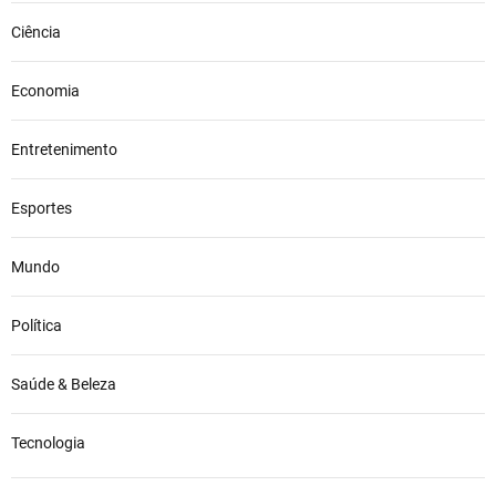
a
Ciência
S
a
u
Economia
d
i
Entretenimento
t
a
Esportes
p
e
l
Mundo
a
p
Política
r
i
m
Saúde & Beleza
e
i
Tecnologia
r
a