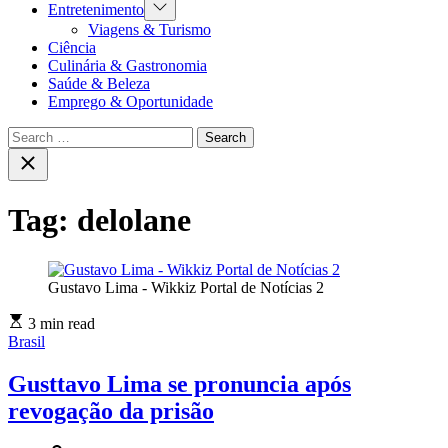
Show
Entretenimento
sub
Viagens & Turismo
menu
Ciência
Culinária & Gastronomia
Saúde & Beleza
Emprego & Oportunidade
Search
for:
Close
search
Tag:
delolane
Gustavo Lima - Wikkiz Portal de Notícias 2
3 min read
Brasil
Gusttavo Lima se pronuncia após
revogação da prisão