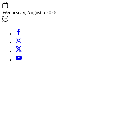
Skip
to
Wednesday, August 5 2026
content
Facebook
Instagram
Twitter
Youtube