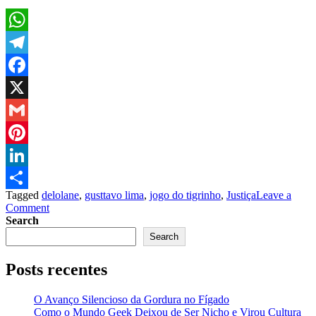
WhatsApp
Telegram
Facebook
X
Gmail
Pinterest
LinkedIn
Tagged
delolane
,
gusttavo lima
,
jogo do tigrinho
,
Justiça
Leave a
Share
on
Comment
Gusttavo
Search
Lima
Search
se
pronuncia
Posts recentes
após
revogação
da
O Avanço Silencioso da Gordura no Fígado
prisão
Como o Mundo Geek Deixou de Ser Nicho e Virou Cultura