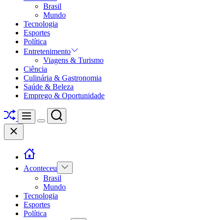
Brasil
Mundo
Tecnologia
Esportes
Política
Entretenimento
Viagens & Turismo
Ciência
Culinária & Gastronomia
Saúde & Beleza
Emprego & Oportunidade
Shuffle
Search
Menu
Switch
Close
color
mode
Show
Aconteceu
sub
Brasil
menu
Mundo
Tecnologia
Esportes
Política