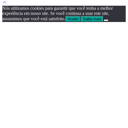
Scroll
to
Nós utilizamos cookies para garantir que você tenha a melhor
top
experiência em nosso site. Se você continua a usar este site,
assumimos que você está satisfeito.
Aceito
Saiba mais