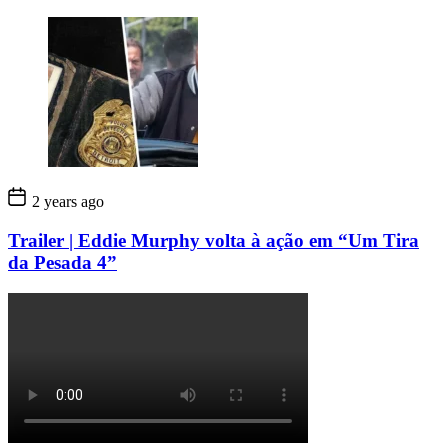
2 years ago
Trailer | Eddie Murphy volta à ação em “Um Tira
da Pesada 4”