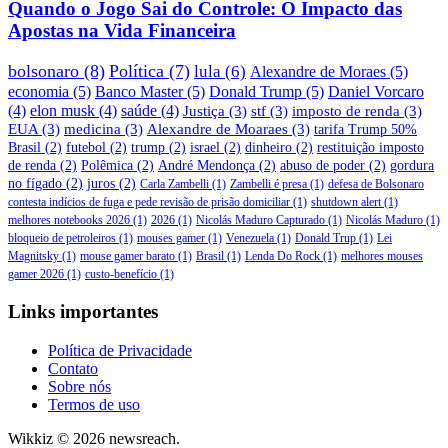
Quando o Jogo Sai do Controle: O Impacto das
Apostas na Vida Financeira
bolsonaro
(8)
Política
(7)
lula
(6)
Alexandre de Moraes
(5)
economia
(5)
Banco Master
(5)
Donald Trump
(5)
Daniel Vorcaro
(4)
elon musk
(4)
saúde
(4)
Justiça
(3)
stf
(3)
imposto de renda
(3)
EUA
(3)
medicina
(3)
Alexandre de Moaraes
(3)
tarifa Trump 50%
Brasil
(2)
futebol
(2)
trump
(2)
israel
(2)
dinheiro
(2)
restituição imposto
de renda
(2)
Polêmica
(2)
André Mendonça
(2)
abuso de poder
(2)
gordura
no fígado
(2)
juros
(2)
Carla Zambelli
(1)
Zambelli é presa
(1)
defesa de Bolsonaro
contesta indícios de fuga e pede revisão de prisão domiciliar
(1)
shutdown alert
(1)
melhores notebooks 2026
(1)
2026
(1)
Nicolás Maduro Capturado
(1)
Nicolás Maduro
(1)
bloqueio de petroleiros
(1)
mouses gamer
(1)
Venezuela
(1)
Donald Trup
(1)
Lei
Magnitsky
(1)
mouse gamer barato
(1)
Brasil
(1)
Lenda Do Rock
(1)
melhores mouses
gamer 2026
(1)
custo-benefício
(1)
Links importantes
Política de Privacidade
Contato
Sobre nós
Termos de uso
Wikkiz © 2026 newsreach.