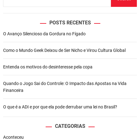
M
k
a
r
ç
POSTS RECENTES
a
O Avanço Silencioso da Gordura no Fígado
l
n
e
Como o Mundo Geek Deixou de Ser Nicho e Virou Cultura Global
g
o
Entenda os motivos do desinteresse pela copa
c
i
a
Quando o Jogo Sai do Controle: O Impacto das Apostas na Vida
c
Financeira
o
m
O que é a ADI e por que ela pode derrubar uma lei no Brasil?
o
U
n
CATEGORIAS
i
Aconteceu
ã