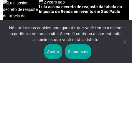
2 years ago
Lula assina decreto de reajuste da tabela do
Imposto de Renda em evento em São Paulo
Nós utilizamos cookies para garantir que você tenha a melhor
experiência em nosso site. Se você continua a usar este site,
2 years ago
assumimos que você está satisfeito.
Lei Rouanet e Petrobras financiam evento em
que Lula pediu votos para Boulos
Aceito
Saiba mais
2 years ago
Os 20 Benefícios do Chá Verde
LINKS IMPORTANTES
Política de Privacidade
Contato