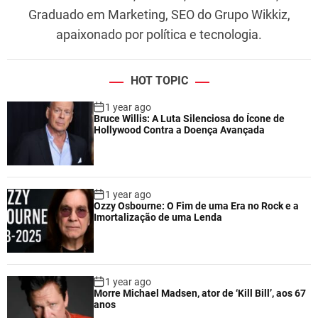
Graduado em Marketing, SEO do Grupo Wikkiz,
i
a
apaixonado por política e tecnologia.
c
o
m
HOT TOPIC
C
1 year ago
a
Bruce Willis: A Luta Silenciosa do Ícone de
i
Hollywood Contra a Doença Avançada
a
d
o
1 year ago
Ozzy Osbourne: O Fim de uma Era no Rock e a
Imortalização de uma Lenda
1 year ago
Morre Michael Madsen, ator de ‘Kill Bill’, aos 67
anos