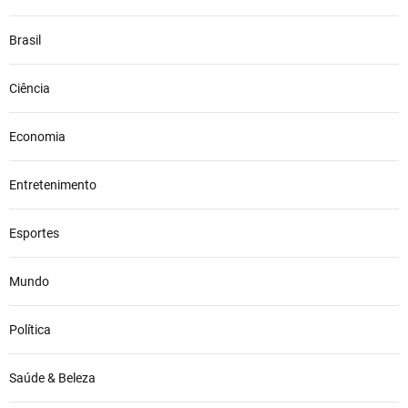
o
B
Brasil
r
a
Ciência
s
i
l
Economia
e
p
Entretenimento
o
d
Esportes
e
d
i
Mundo
s
p
Política
u
t
a
Saúde & Beleza
r