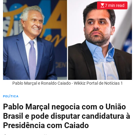
l
7 min read
o
r
m
o
d
e
Pablo Marçal e Ronaldo Caiado - Wikkiz Portal de Notícias 1
POLÍTICA
Pablo Marçal negocia com o União
Brasil e pode disputar candidatura à
Presidência com Caiado