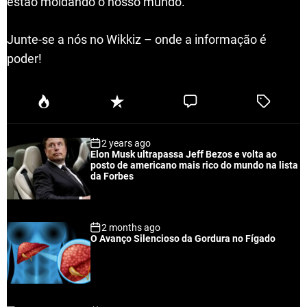
estão moldando o nosso mundo.
Junte-se a nós no Wikkiz – onde a informação é
poder!
P
R
C
T
o
e
o
a
p
c
m
g
2 years ago
u
e
m
g
Elon Musk ultrapassa Jeff Bezos e volta ao
l
n
e
e
posto de americano mais rico do mundo na lista
a
t
n
d
da Forbes
r
t
2 months ago
O Avanço Silencioso da Gordura no Fígado