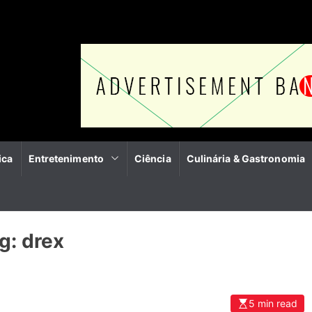
ica
Entretenimento
Ciência
Culinária & Gastronomia
g:
drex
5 min read