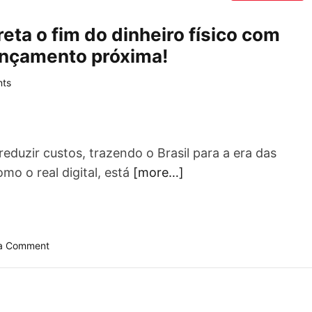
eta o fim do dinheiro físico com
lançamento próxima!
ts
eduzir custos, trazendo o Brasil para a era das
o o real digital, está
[more…]
o
a Comment
n
P
r
e