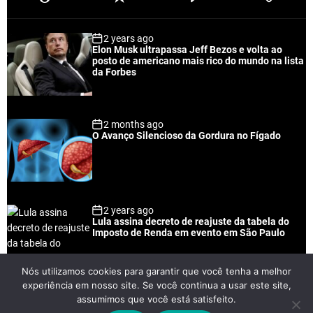
o
e
o
a
p
c
m
g
2 years ago
u
e
m
g
Elon Musk ultrapassa Jeff Bezos e volta ao
l
n
e
e
posto de americano mais rico do mundo na lista
a
t
n
d
da Forbes
r
t
2 months ago
O Avanço Silencioso da Gordura no Fígado
2 years ago
Lula assina decreto de reajuste da tabela do
Imposto de Renda em evento em São Paulo
Nós utilizamos cookies para garantir que você tenha a melhor
experiência em nosso site. Se você continua a usar este site,
2 years ago
assumimos que você está satisfeito.
Lei Rouanet e Petrobras financiam evento em