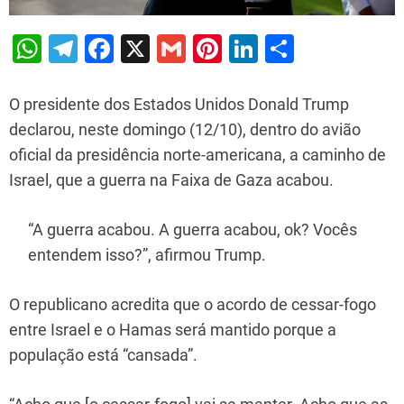
W
T
F
X
G
Pi
Li
S
h
el
a
m
nt
n
h
at
e
c
ai
er
k
ar
O presidente dos Estados Unidos Donald Trump
s
gr
e
l
e
e
e
declarou, neste domingo (12/10), dentro do avião
oficial da presidência norte-americana, a caminho de
A
a
b
st
dI
Israel, que a guerra na Faixa de Gaza acabou.
p
m
o
n
p
o
“A guerra acabou. A guerra acabou, ok? Vocês
k
entendem isso?”, afirmou Trump.
O republicano acredita que o acordo de cessar-fogo
entre Israel e o Hamas será mantido porque a
população está “cansada”.