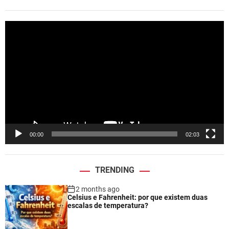
V
i
d
e
o
P
l
a
y
e
00:00
02:03
r
TRENDING
2 months ago
Celsius e Fahrenheit: por que existem duas
escalas de temperatura?