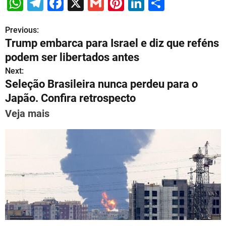
W
T
F
X
G
Pi
Li
S
h
el
a
m
nt
n
h
Previous:
P
at
e
c
ai
er
k
ar
Trump embarca para Israel e diz que reféns
s
gr
e
l
e
e
e
o
podem ser libertados antes
A
a
b
st
dI
s
Next:
p
m
o
n
Seleção Brasileira nunca perdeu para o
t
p
o
Japão. Confira retrospecto
n
k
Veja mais
a
v
i
g
a
t