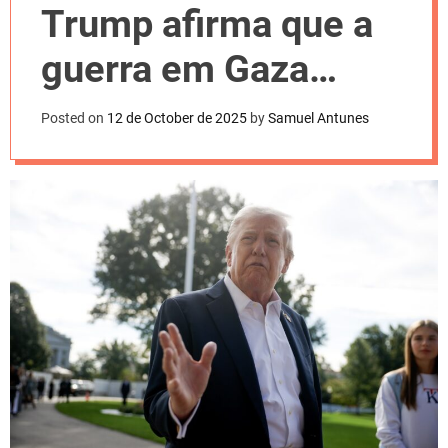
l
Trump afirma que a
o
r
m
guerra em Gaza
o
d
acabou
e
Posted on
12 de October de 2025
by
Samuel Antunes