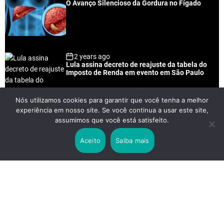
O Avanço Silencioso da Gordura no Fígado
2 years ago
Lula assina decreto de reajuste da tabela do
Imposto de Renda em evento em São Paulo
Nós utilizamos cookies para garantir que você tenha a melhor
experiência em nosso site. Se você continua a usar este site,
2 years ago
assumimos que você está satisfeito.
Lei Rouanet e Petrobras financiam evento em
que Lula pediu votos para Boulos
Aceito
Saiba mais
2 years ago
Os 20 Benefícios do Chá Verde