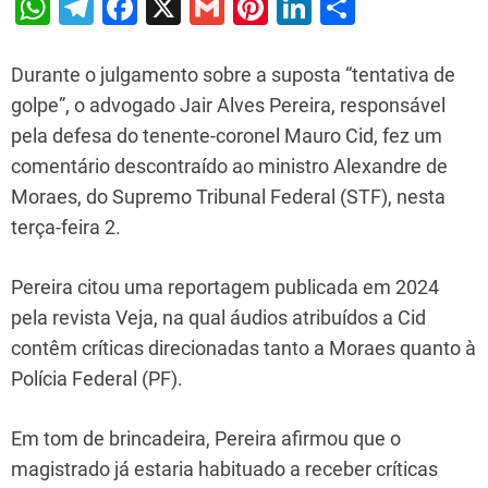
W
T
F
X
G
Pi
Li
S
h
el
a
m
nt
n
h
at
e
c
ai
er
k
ar
Durante o julgamento sobre a suposta “tentativa de
s
gr
e
l
e
e
e
golpe”, o advogado Jair Alves Pereira, responsável
pela defesa do tenente-coronel Mauro Cid, fez um
A
a
b
st
dI
comentário descontraído ao ministro Alexandre de
p
m
o
n
Moraes, do Supremo Tribunal Federal (STF), nesta
p
o
terça-feira 2.
k
Pereira citou uma reportagem publicada em 2024
pela revista Veja, na qual áudios atribuídos a Cid
contêm críticas direcionadas tanto a Moraes quanto à
Polícia Federal (PF).
Em tom de brincadeira, Pereira afirmou que o
magistrado já estaria habituado a receber críticas