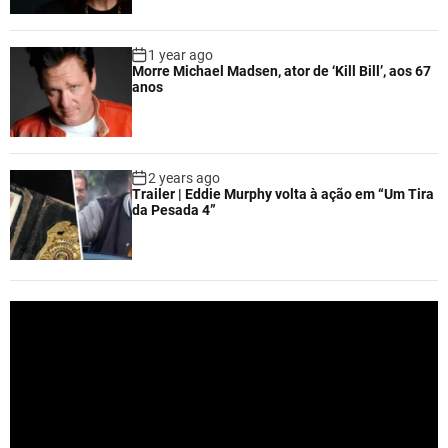
1 year ago
Morre Michael Madsen, ator de ‘Kill Bill’, aos 67
anos
2 years ago
Trailer | Eddie Murphy volta à ação em “Um Tira
da Pesada 4”
V
i
d
e
o
P
l