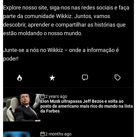
Explore nosso site, siga-nos nas redes sociais e faça
parte da comunidade Wikkiz. Juntos, vamos
descobrir, aprender e compartilhar as histórias que
estão moldando o nosso mundo.
Junte-se a nós no Wikkiz – onde a informação é
poder!
P
R
C
T
o
e
o
a
p
c
m
g
2 years ago
u
e
m
g
Elon Musk ultrapassa Jeff Bezos e volta ao
l
n
e
e
posto de americano mais rico do mundo na lista
a
t
n
d
da Forbes
r
t
2 months ago