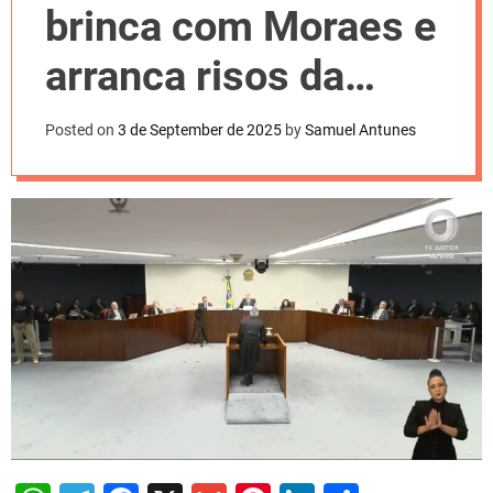
l
brinca com Moraes e
o
r
m
arranca risos da
o
d
plateia
e
Posted on
3 de September de 2025
by
Samuel Antunes