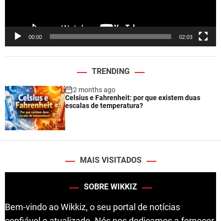
a
y
e
00:00
02:03
r
TRENDING
2 months ago
Celsius e Fahrenheit: por que existem duas
escalas de temperatura?
MAIS VISITADOS
SOBRE WIKKIZ
Bem-vindo ao Wikkiz, o seu portal de notícias
confiável e atualizado. Nós nos dedicamos a fornecer