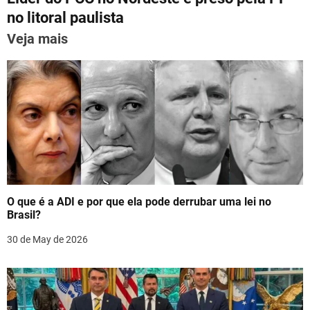
t
p
o
no litoral paulista
n
k
Veja mais
a
v
i
g
a
t
O que é a ADI e por que ela pode derrubar uma lei no
i
Brasil?
o
30 de May de 2026
n