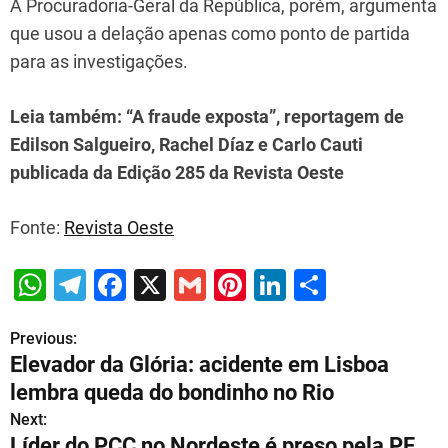
A Procuradoria-Geral da República, porém, argumenta
que usou a delação apenas como ponto de partida
para as investigações.
Leia também: “A fraude exposta”, reportagem de
Edilson Salgueiro, Rachel Díaz e Carlo Cauti
publicada da Edição 285 da Revista Oeste
Fonte:
Revista Oeste
W
T
F
X
G
Pi
Li
S
h
el
a
m
nt
n
h
Previous:
P
at
e
c
ai
er
k
ar
Elevador da Glória: acidente em Lisboa
s
gr
e
l
e
e
e
o
lembra queda do bondinho no Rio
A
a
b
st
dI
s
Next:
p
m
o
n
Líder do PCC no Nordeste é preso pela PF