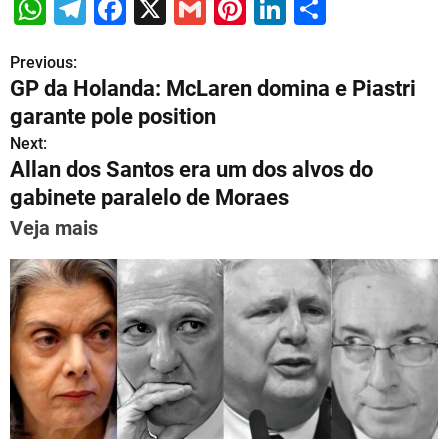
W
T
F
X
G
Pi
Li
S
h
el
a
m
nt
n
h
Previous:
P
at
e
c
ai
er
k
ar
GP da Holanda: McLaren domina e Piastri
s
gr
e
l
e
e
e
o
garante pole position
A
a
b
st
dI
s
Next:
p
m
o
n
Allan dos Santos era um dos alvos do
t
p
o
gabinete paralelo de Moraes
n
k
Veja mais
a
v
i
g
a