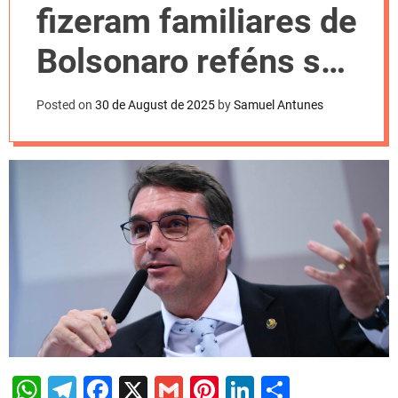
l
fizeram familiares de
o
r
m
Bolsonaro reféns são
o
d
presos
e
Posted on
30 de August de 2025
by
Samuel Antunes
W
T
F
X
G
Pi
Li
S