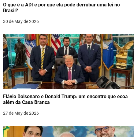
t
O que é a ADI e por que ela pode derrubar uma lei no
i
Brasil?
o
30 de May de 2026
n
Flávio Bolsonaro e Donald Trump: um encontro que ecoa
além da Casa Branca
27 de May de 2026