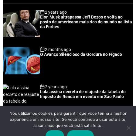
p
c
m
g
2 years ago
u
e
m
g
Elon Musk ultrapassa Jeff Bezos e volta ao
l
n
e
e
posto de americano mais rico do mundo na lista
a
t
n
d
da Forbes
r
t
2 months ago
O Avanço Silencioso da Gordura no Fígado
2 years ago
Lula assina decreto de reajuste da tabela do
Imposto de Renda em evento em São Paulo
Nós utilizamos cookies para garantir que você tenha a melhor
experiência em nosso site. Se você continua a usar este site,
2 years ago
assumimos que você está satisfeito.
Lei Rouanet e Petrobras financiam evento em
que Lula pediu votos para Boulos