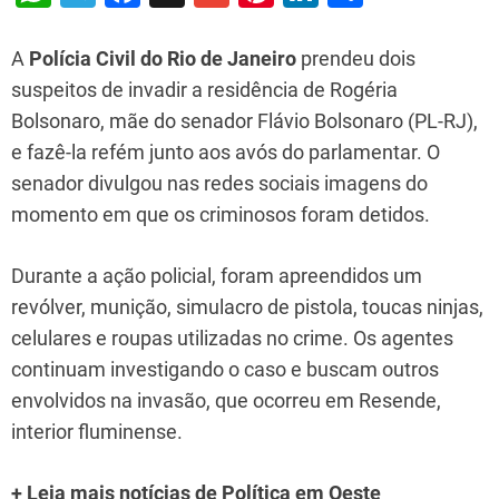
h
el
a
m
nt
n
h
at
e
c
ai
er
k
ar
A
Polícia Civil do Rio de Janeiro
prendeu dois
s
gr
e
l
e
e
e
suspeitos de invadir a residência de Rogéria
Bolsonaro, mãe do senador Flávio Bolsonaro (PL-RJ),
A
a
b
st
dI
e fazê-la refém junto aos avós do parlamentar. O
p
m
o
n
senador divulgou nas redes sociais imagens do
p
o
momento em que os criminosos foram detidos.
k
Durante a ação policial, foram apreendidos um
revólver, munição, simulacro de pistola, toucas ninjas,
celulares e roupas utilizadas no crime. Os agentes
continuam investigando o caso e buscam outros
envolvidos na invasão, que ocorreu em Resende,
interior fluminense.
+ Leia mais notícias de Política em Oeste