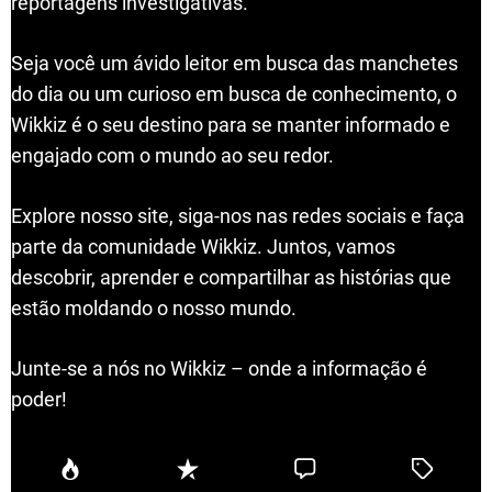
reportagens investigativas.
Seja você um ávido leitor em busca das manchetes
do dia ou um curioso em busca de conhecimento, o
Wikkiz é o seu destino para se manter informado e
engajado com o mundo ao seu redor.
Explore nosso site, siga-nos nas redes sociais e faça
parte da comunidade Wikkiz. Juntos, vamos
descobrir, aprender e compartilhar as histórias que
estão moldando o nosso mundo.
Junte-se a nós no Wikkiz – onde a informação é
poder!
P
R
C
T
o
e
o
a