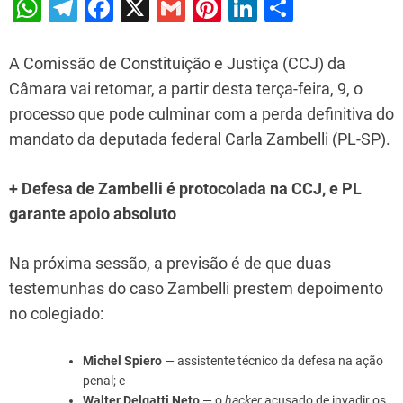
W
T
F
X
G
Pi
Li
S
h
el
a
m
nt
n
h
at
e
c
ai
er
k
ar
A Comissão de Constituição e Justiça (CCJ) da
s
gr
e
l
e
e
e
Câmara vai retomar, a partir desta terça-feira, 9, o
processo que pode culminar com a perda definitiva do
A
a
b
st
dI
mandato da deputada federal Carla Zambelli (PL-SP).
p
m
o
n
p
o
+ Defesa de Zambelli é protocolada na CCJ, e PL
k
garante apoio absoluto
Na próxima sessão, a previsão é de que duas
testemunhas do caso Zambelli prestem depoimento
no colegiado:
Michel Spiero
— assistente técnico da defesa na ação
penal; e
Walter Delgatti Neto
— o
hacker
acusado de invadir os