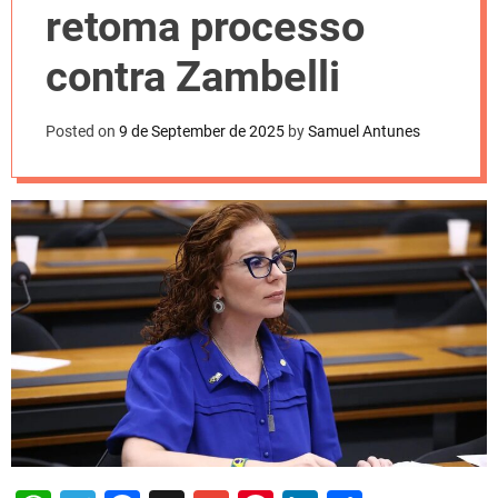
l
retoma processo
o
r
m
contra Zambelli
o
d
e
Posted on
9 de September de 2025
by
Samuel Antunes