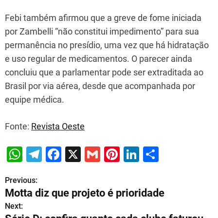
Febi também afirmou que a greve de fome iniciada
por Zambelli “não constitui impedimento” para sua
permanência no presídio, uma vez que há hidratação
e uso regular de medicamentos. O parecer ainda
concluiu que a parlamentar pode ser extraditada ao
Brasil por via aérea, desde que acompanhada por
equipe médica.
Fonte:
Revista Oeste
W
T
F
X
G
Pi
Li
S
h
el
a
m
nt
n
h
Previous:
P
at
e
c
ai
er
k
ar
Motta diz que projeto é prioridade
s
gr
e
l
e
e
e
o
Next:
A
a
b
st
dI