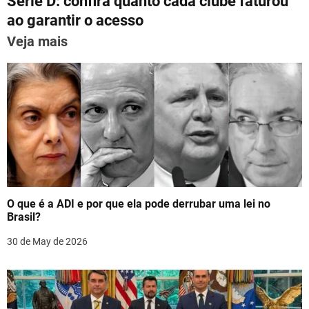
Série D: confira quanto cada clube faturou
s
p
m
o
n
ao garantir o acesso
t
p
o
Veja mais
n
k
a
v
i
g
a
O que é a ADI e por que ela pode derrubar uma lei no
t
Brasil?
i
30 de May de 2026
o
n