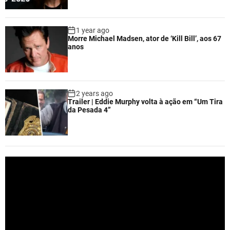
1 year ago
Morre Michael Madsen, ator de ‘Kill Bill’, aos 67
anos
2 years ago
Trailer | Eddie Murphy volta à ação em “Um Tira
da Pesada 4”
V
i
d
e
o
P
l