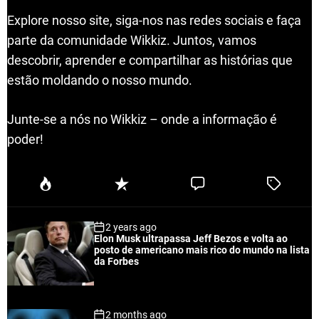
Explore nosso site, siga-nos nas redes sociais e faça
parte da comunidade Wikkiz. Juntos, vamos
descobrir, aprender e compartilhar as histórias que
estão moldando o nosso mundo.
Junte-se a nós no Wikkiz – onde a informação é
poder!
P
R
C
T
o
e
o
a
p
c
m
g
2 years ago
u
e
m
g
Elon Musk ultrapassa Jeff Bezos e volta ao
l
n
e
e
posto de americano mais rico do mundo na lista
a
t
n
d
da Forbes
r
t
2 months ago