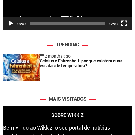
a
y
e
00:00
02:03
r
TRENDING
2 months ago
Celsius e Fahrenheit: por que existem duas
escalas de temperatura?
MAIS VISITADOS
SOBRE WIKKIZ
Bem-vindo ao Wikkiz, o seu portal de notícias