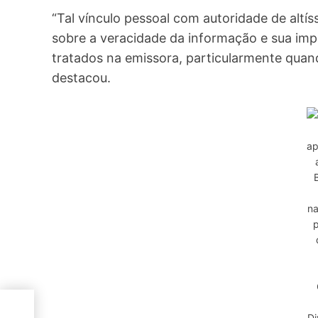
“Tal vínculo pessoal com autoridade de altís
sobre a veracidade da informação e sua im
tratados na emissora, particularmente quand
destacou.
ap
B
n
p
m de
Di