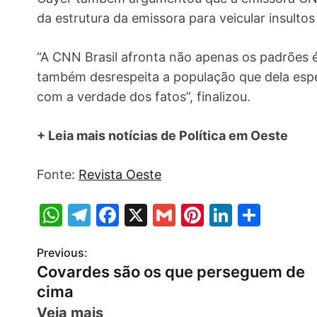
da estrutura da emissora para veicular insultos
“A CNN Brasil afronta não apenas os padrões é
também desrespeita a população que dela espe
com a verdade dos fatos”, finalizou.
+ Leia mais notícias de Política em Oeste
Fonte:
Revista Oeste
W
T
F
X
G
Pi
Li
S
h
el
a
m
nt
n
h
Previous:
P
at
e
c
ai
er
k
ar
Covardes são os que perseguem de
s
gr
e
l
e
e
e
o
cima
A
a
b
st
dI
s
Veja mais