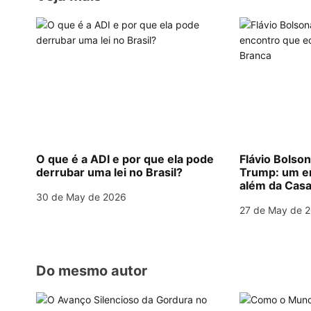
p
m
o
n
t
p
o
n
k
a
v
i
g
O que é a ADI e por que ela pode
Flávio Bolso
derrubar uma lei no Brasil?
Trump: um e
a
além da Casa
30 de May de 2026
t
27 de May de 
i
o
Do mesmo autor
n