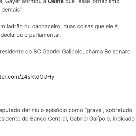
a, Gayer afirmou a
Oeste
que “esse jornazismo
e demais”.
um ladrão ou cachaceiro, duas coisas que ele é,
 declarou o parlamentar.
residente do BC Gabriel Gaĺipolo, chama Bolsonaro
itter.com/z4sRtdGUHy
putado definiu o episódio como “grave”, sobretudo
esidente do Banco Central, Gabriel Galípolo, indicado