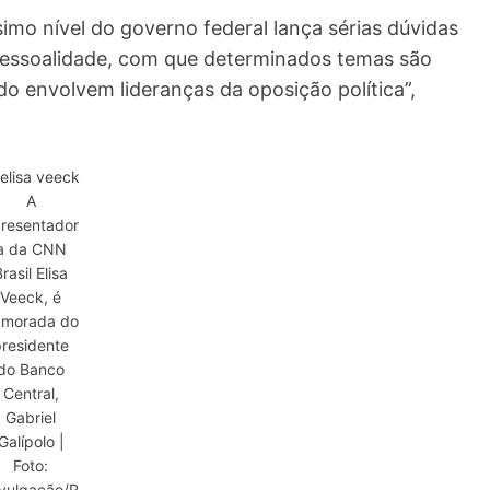
simo nível do governo federal lança sérias dúvidas
pessoalidade, com que determinados temas são
o envolvem lideranças da oposição política”,
A
resentador
a da CNN
rasil Elisa
Veeck, é
amorada do
residente
do Banco
Central,
Gabriel
Galípolo |
Foto:
vulgação/R