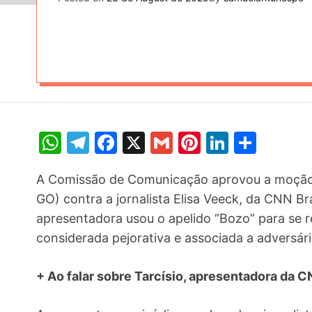
W
T
F
X
G
Pi
Li
S
h
el
a
m
nt
n
h
A Comissão de Comunicação aprovou a moção 
at
e
c
ai
er
k
ar
GO) contra a jornalista Elisa Veeck, da CNN Br
s
gr
e
l
e
e
e
apresentadora usou o apelido “Bozo” para se re
A
a
b
st
dI
considerada pejorativa e associada a adversári
p
m
o
n
p
o
+ Ao falar sobre Tarcísio, apresentadora da C
k