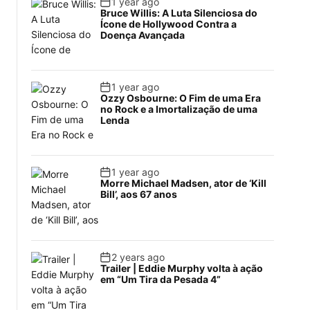
1 year ago
Bruce Willis: A Luta Silenciosa do
Ícone de Hollywood Contra a
Doença Avançada
1 year ago
Ozzy Osbourne: O Fim de uma Era
no Rock e a Imortalização de uma
Lenda
1 year ago
Morre Michael Madsen, ator de ‘Kill
Bill’, aos 67 anos
2 years ago
Trailer | Eddie Murphy volta à ação
em “Um Tira da Pesada 4”