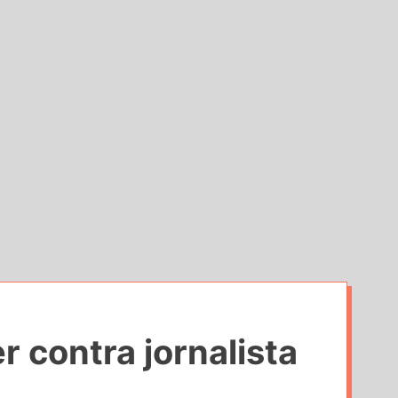
o
d
e
 contra jornalista