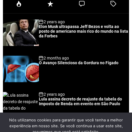
P
R
C
T
o
e
o
a
p
c
m
g
2 years ago
u
e
m
g
Elon Musk ultrapassa Jeff Bezos e volta ao
l
n
e
e
posto de americano mais rico do mundo na lista
a
t
n
d
da Forbes
r
t
2 months ago
O Avanço Silencioso da Gordura no Fígado
2 years ago
Lula assina decreto de reajuste da tabela do
Imposto de Renda em evento em São Paulo
Nós utilizamos cookies para garantir que você tenha a melhor
experiência em nosso site. Se você continua a usar este site,
2 years ago
assumimos que você está satisfeito.