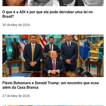
t
O que é a ADI e por que ela pode derrubar uma lei no
i
Brasil?
o
30 de May de 2026
n
Flávio Bolsonaro e Donald Trump: um encontro que ecoa
além da Casa Branca
27 de May de 2026