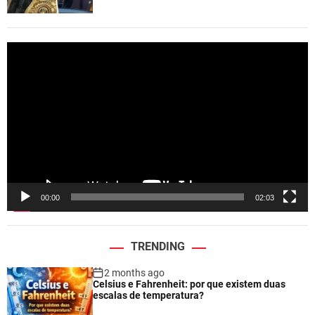
V
i
d
e
o
P
l
a
y
e
00:00
02:03
r
TRENDING
2 months ago
Celsius e Fahrenheit: por que existem duas
escalas de temperatura?