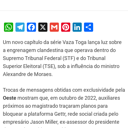
W
T
F
X
G
Pi
Li
S
h
el
a
m
nt
n
h
Um novo capítulo da série Vaza Toga lança luz sobre
at
e
c
ai
er
k
ar
a engrenagem clandestina que operava dentro do
s
gr
e
l
e
e
e
Supremo Tribunal Federal (STF) e do Tribunal
A
a
b
st
dI
Superior Eleitoral (TSE), sob a influência do ministro
p
m
o
n
Alexandre de Moraes.
p
o
k
Trocas de mensagens obtidas com exclusividade pela
Oeste
mostram que, em outubro de 2022, auxiliares
próximos ao magistrado traçaram planos para
bloquear a plataforma Gettr, rede social criada pelo
empresário Jason Miller, ex-assessor do presidente