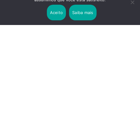
Lei Rouanet e Petrobras financiam evento em
que Lula pediu votos para Boulos
Aceito
Saiba mais
2 years ago
Os 20 Benefícios do Chá Verde
LINKS IMPORTANTES
Política de Privacidade
Contato
Sobre nós
Termos de uso