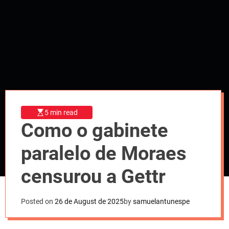
l
o
r
m
o
d
e
5 min read
Como o gabinete
paralelo de Moraes
censurou a Gettr
Posted on
26 de August de 2025
by
samuelantunespe