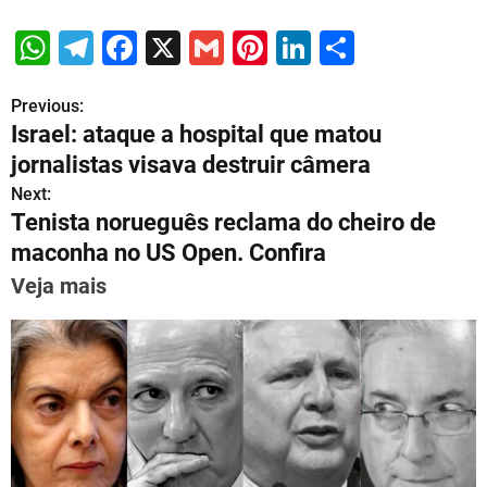
W
T
F
X
G
Pi
Li
S
h
el
a
m
nt
n
h
Previous:
P
at
e
c
ai
er
k
ar
Israel: ataque a hospital que matou
s
gr
e
l
e
e
e
o
jornalistas visava destruir câmera
A
a
b
st
dI
s
Next:
p
m
o
n
Tenista norueguês reclama do cheiro de
t
p
o
maconha no US Open. Confira
n
k
Veja mais
a
v
i
g
a