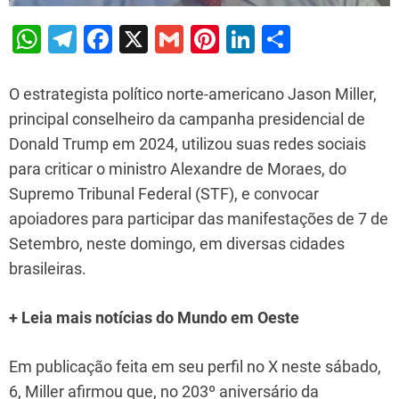
W
T
F
X
G
Pi
Li
S
h
el
a
m
nt
n
h
at
e
c
ai
er
k
ar
O estrategista político norte-americano Jason Miller,
s
gr
e
l
e
e
e
principal conselheiro da campanha presidencial de
Donald Trump em 2024, utilizou suas redes sociais
A
a
b
st
dI
para criticar o ministro Alexandre de Moraes, do
p
m
o
n
Supremo Tribunal Federal (STF), e convocar
p
o
apoiadores para participar das manifestações de 7 de
k
Setembro, neste domingo, em diversas cidades
brasileiras.
+ Leia mais notícias do Mundo em Oeste
Em publicação feita em seu perfil no X neste sábado,
6, Miller afirmou que, no 203º aniversário da