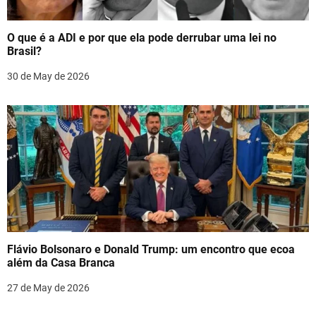
a
t
O que é a ADI e por que ela pode derrubar uma lei no
i
Brasil?
o
30 de May de 2026
n
Flávio Bolsonaro e Donald Trump: um encontro que ecoa
além da Casa Branca
27 de May de 2026