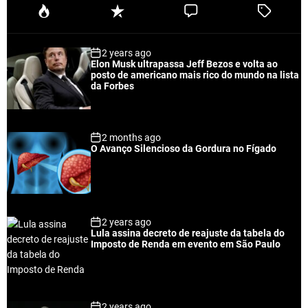
P
R
C
T
o
e
o
a
p
c
m
g
2 years ago
u
e
m
g
Elon Musk ultrapassa Jeff Bezos e volta ao
l
n
e
e
posto de americano mais rico do mundo na lista
a
t
n
d
da Forbes
r
t
2 months ago
O Avanço Silencioso da Gordura no Fígado
2 years ago
Lula assina decreto de reajuste da tabela do
Imposto de Renda em evento em São Paulo
2 years ago