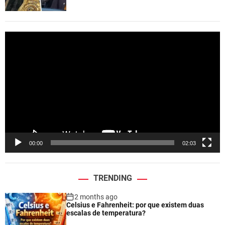
V
i
d
e
o
P
l
a
y
e
00:00
02:03
r
TRENDING
2 months ago
Celsius e Fahrenheit: por que existem duas
escalas de temperatura?