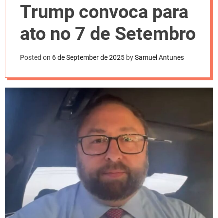
l
Trump convoca para
o
r
m
ato no 7 de Setembro
o
d
e
Posted on
6 de September de 2025
by
Samuel Antunes