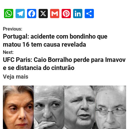
W
T
F
X
G
Pi
Li
S
h
el
a
m
nt
n
h
Previous:
P
at
e
c
ai
er
k
ar
Portugal: acidente com bondinho que
s
gr
e
l
e
e
e
o
matou 16 tem causa revelada
A
a
b
st
dI
s
Next:
p
m
o
n
UFC Paris: Caio Borralho perde para Imavov
t
p
o
e se distancia do cinturão
n
k
Veja mais
a
v
i
g