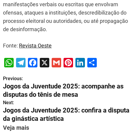
manifestações verbais ou escritas que envolvam
ofensas, ataques a instituições, descredibilização do
processo eleitoral ou autoridades, ou até propagação
de desinformação.
Fonte:
Revista Oeste
W
T
F
X
G
Pi
Li
S
h
el
a
m
nt
n
h
Previous:
P
at
e
c
ai
er
k
ar
Jogos da Juventude 2025: acompanhe as
s
gr
e
l
e
e
e
o
disputas do tênis de mesa
A
a
b
st
dI
s
Next:
p
m
o
n
Jogos da Juventude 2025: confira a disputa
t
p
o
da ginástica artística
n
k
Veja mais