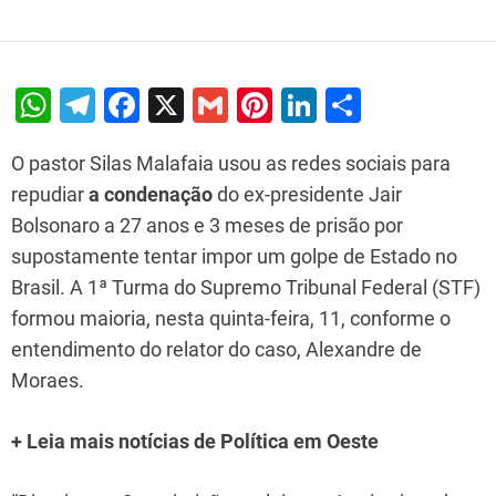
W
T
F
X
G
Pi
Li
S
h
el
a
m
nt
n
h
O pastor Silas Malafaia usou as redes sociais para
at
e
c
ai
er
k
ar
repudiar
a condenação
do ex-presidente Jair
s
gr
e
l
e
e
e
Bolsonaro a 27 anos e 3 meses de prisão por
A
a
b
st
dI
supostamente tentar impor um golpe de Estado no
p
m
o
n
Brasil. A 1ª Turma do Supremo Tribunal Federal (STF)
p
o
formou maioria, nesta quinta-feira, 11, conforme o
k
entendimento do relator do caso, Alexandre de
Moraes.
+ Leia mais notícias de Política em Oeste