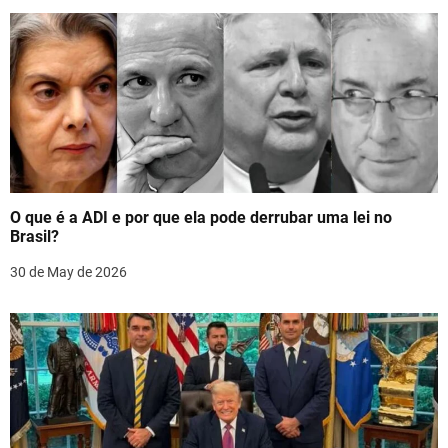
a
v
i
g
a
t
O que é a ADI e por que ela pode derrubar uma lei no
i
Brasil?
o
30 de May de 2026
n