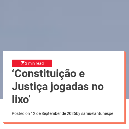
l
o
r
m
o
d
e
3 min read
‘Constituição e
Justiça jogadas no
lixo’
Posted on
12 de September de 2025
by
samuelantunespe