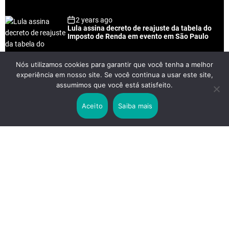
2 years ago
Lula assina decreto de reajuste da tabela do
Imposto de Renda em evento em São Paulo
Nós utilizamos cookies para garantir que você tenha a melhor
experiência em nosso site. Se você continua a usar este site,
2 years ago
assumimos que você está satisfeito.
Lei Rouanet e Petrobras financiam evento em
que Lula pediu votos para Boulos
Aceito
Saiba mais
2 years ago
Os 20 Benefícios do Chá Verde
LINKS IMPORTANTES
Política de Privacidade