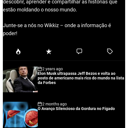
descobrir, aprender e compartilhar as histórias que
estão moldando o nosso mundo.
Junte-se a nós no Wikkiz – onde a informação é
poder!
P
R
C
T
o
e
o
a
p
c
m
g
2 years ago
u
e
m
g
Elon Musk ultrapassa Jeff Bezos e volta ao
l
n
e
e
posto de americano mais rico do mundo na lista
a
t
n
d
da Forbes
r
t
2 months ago
O Avanço Silencioso da Gordura no Fígado