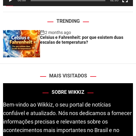
00:00
02:03
r
TRENDING
2 months ago
Celsius e Fahrenheit: por que existem duas
escalas de temperatura?
MAIS VISITADOS
SOBRE WIKKIZ
Bem-vindo ao Wikkiz, o seu portal de notícias
confiável e atualizado. Nós nos dedicamos a fornecer
informações precisas e relevantes sobre os
acontecimentos mais importantes no Brasil e no