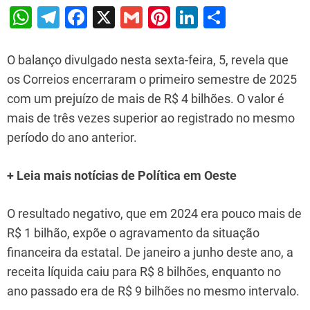
W
T
F
X
G
Pi
Li
S
h
el
a
m
nt
n
h
at
e
c
ai
er
k
ar
O balanço divulgado nesta sexta-feira, 5, revela que
s
gr
e
l
e
e
e
os Correios encerraram o primeiro semestre de 2025
com um prejuízo de mais de R$ 4 bilhões. O valor é
A
a
b
st
dI
mais de três vezes superior ao registrado no mesmo
p
m
o
n
período do ano anterior.
p
o
k
+ Leia mais notícias de Política em Oeste
O resultado negativo, que em 2024 era pouco mais de
R$ 1 bilhão, expõe o agravamento da situação
financeira da estatal. De janeiro a junho deste ano, a
receita líquida caiu para R$ 8 bilhões, enquanto no
ano passado era de R$ 9 bilhões no mesmo intervalo.