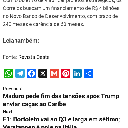
Com o objetivo de viabilizar projetos estratégicos, os
Correios buscam um financiamento de R$ 4 bilhões
no Novo Banco de Desenvolvimento, com prazo de
240 meses e carência de 60 meses.
Leia também:
Fonte:
Revista Oeste
W
T
F
X
G
Pi
Li
S
h
el
a
m
nt
n
h
Previous:
P
at
e
c
ai
er
k
ar
Maduro pede fim das tensões após Trump
s
gr
e
l
e
e
e
o
enviar caças ao Caribe
A
a
b
st
dI
s
Next:
p
m
o
n
F1: Bortoleto vai ao Q3 e larga em sétimo;
t
Verstappen é pole na Itália