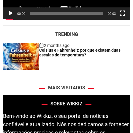
y
e
00:00
02:03
r
TRENDING
2 months ago
Celsius e Fahrenheit: por que existem duas
escalas de temperatura?
MAIS VISITADOS
SOBRE WIKKIZ
Bem-vindo ao Wikkiz, o seu portal de notícias
confiável e atualizado. Nós nos dedicamos a fornecer
informações precisas e relevantes sobre os