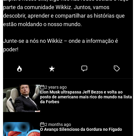
parte da comunidade Wikkiz. Juntos, vamos
descobrir, aprender e compartilhar as histórias que
estão moldando o nosso mundo.
Junte-se a nós no Wikkiz – onde a informação é
poder!
P
R
C
T
o
e
o
a
p
c
m
g
2 years ago
u
e
m
g
Elon Musk ultrapassa Jeff Bezos e volta ao
l
n
e
e
posto de americano mais rico do mundo na lista
a
t
n
d
da Forbes
r
t
2 months ago
O Avanço Silencioso da Gordura no Fígado