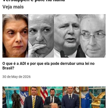
p
o
n
k
Veja mais
a
v
i
g
a
t
O que é a ADI e por que ela pode derrubar uma lei no
i
Brasil?
o
30 de May de 2026
n