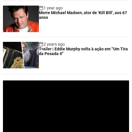
1 year ago
Morre Michael Madsen, ator de ‘Kill Bill’, aos 67
anos
2 years ago
Trailer | Eddie Murphy volta à ação em “Um Tira
da Pesada 4”
V
i
d
e
o
P
l
a