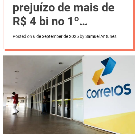
l
prejuízo de mais de
o
r
m
R$ 4 bi no 1º
o
d
semestre
e
Posted on
6 de September de 2025
by
Samuel Antunes