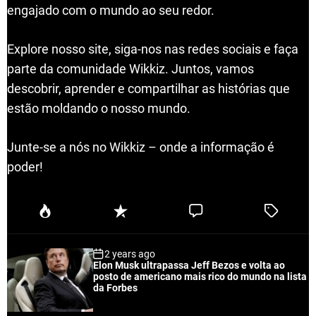
engajado com o mundo ao seu redor.
Explore nosso site, siga-nos nas redes sociais e faça
parte da comunidade Wikkiz. Juntos, vamos
descobrir, aprender e compartilhar as histórias que
estão moldando o nosso mundo.
Junte-se a nós no Wikkiz – onde a informação é
poder!
P
R
C
T
o
e
o
a
p
c
m
g
2 years ago
u
e
m
g
Elon Musk ultrapassa Jeff Bezos e volta ao
l
n
e
e
posto de americano mais rico do mundo na lista
a
t
n
d
da Forbes
r
t