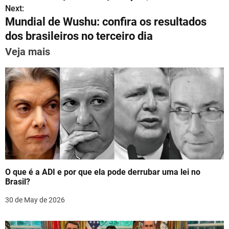
A
a
b
st
dI
s
Next:
p
m
o
n
Mundial de Wushu: confira os resultados
t
p
o
dos brasileiros no terceiro dia
n
k
Veja mais
a
v
i
g
a
t
O que é a ADI e por que ela pode derrubar uma lei no
i
Brasil?
o
30 de May de 2026
n