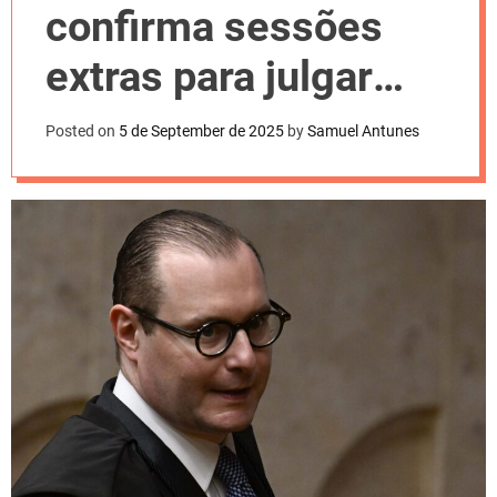
l
confirma sessões
o
r
m
extras para julgar
o
d
Bolsonaro
e
Posted on
5 de September de 2025
by
Samuel Antunes