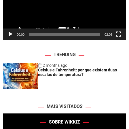
P
l
a
y
e
00:00
02:03
r
TRENDING
2 months ago
Celsius e Fahrenheit: por que existem duas
escalas de temperatura?
MAIS VISITADOS
SOBRE WIKKIZ