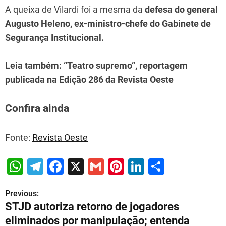
A queixa de Vilardi foi a mesma da
defesa do general
Augusto Heleno, ex-ministro-chefe do Gabinete de
Segurança Institucional.
Leia também: “Teatro supremo”, reportagem
publicada na Edição 286 da Revista Oeste
Confira ainda
Fonte:
Revista Oeste
W
T
F
X
G
Pi
Li
S
h
el
a
m
nt
n
h
Previous:
P
at
e
c
ai
er
k
ar
STJD autoriza retorno de jogadores
s
gr
e
l
e
e
e
o
eliminados por manipulação; entenda