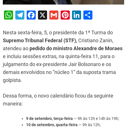
W
T
F
X
G
Pi
Li
S
h
el
a
m
nt
n
h
at
e
c
ai
er
k
ar
Nesta sexta-feira, 5, o presidente da 1ª Turma do
s
gr
e
l
e
e
e
Supremo Tribunal Federal (STF),
Cristiano Zanin,
atendeu ao
pedido do ministro Alexandre de Moraes
A
a
b
st
dI
e incluiu sessões extras, na quinta-feira 11, para o
p
m
o
n
julgamento do ex-presidente Jair Bolsonaro e os
p
o
demais envolvidos no “núcleo 1” da suposta trama
k
golpista.
Dessa forma, o novo calendário ficou da seguinte
maneira:
9 de setembro, terça-feira
— 9h às 12h e 14h às 19h;
10 de setembro, quarta-feira
— 9h às 12h;