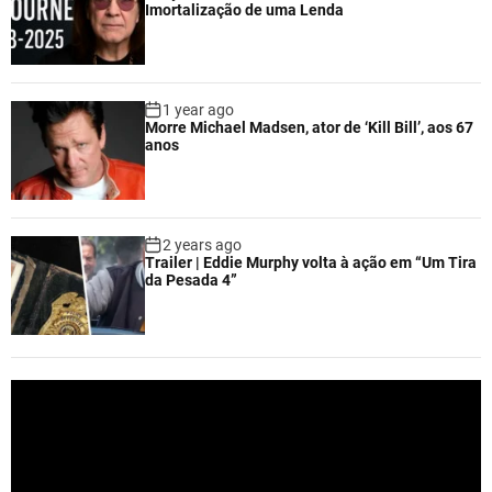
Imortalização de uma Lenda
1 year ago
Morre Michael Madsen, ator de ‘Kill Bill’, aos 67
anos
2 years ago
Trailer | Eddie Murphy volta à ação em “Um Tira
da Pesada 4”
V
i
d
e
o