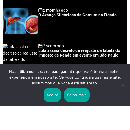
2 months ago
O Avanço Silencioso da Gordura no Fígado
2 years ago
Lula assina decreto de reajuste da tabela do
Imposto de Renda em evento em São Paulo
Nós utilizamos cookies para garantir que você tenha a melhor
experiência em nosso site. Se você continua a usar este site,
2 years ago
assumimos que você está satisfeito.
Lei Rouanet e Petrobras financiam evento em
que Lula pediu votos para Boulos
Aceito
Saiba mais
2 years ago
Os 20 Benefícios do Chá Verde