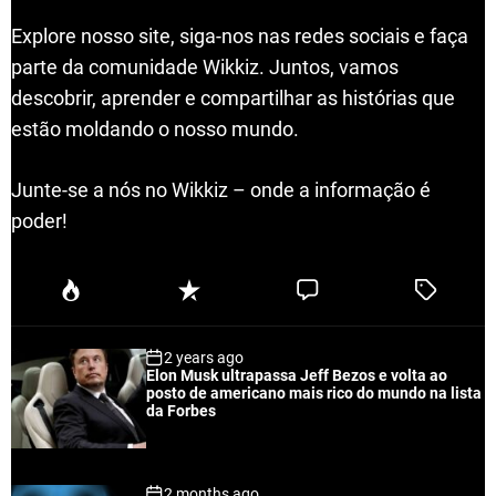
Explore nosso site, siga-nos nas redes sociais e faça
parte da comunidade Wikkiz. Juntos, vamos
descobrir, aprender e compartilhar as histórias que
estão moldando o nosso mundo.
Junte-se a nós no Wikkiz – onde a informação é
poder!
P
R
C
T
o
e
o
a
p
c
m
g
2 years ago
u
e
m
g
Elon Musk ultrapassa Jeff Bezos e volta ao
l
n
e
e
posto de americano mais rico do mundo na lista
a
t
n
d
da Forbes
r
t
2 months ago