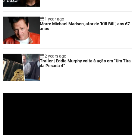
1 year ago
Morre Michael Madsen, ator de ‘Kill Bill’, aos 67
anos
2 years ago
Trailer | Eddie Murphy volta à ação em “Um Tira
da Pesada 4”
V
i
d
e
o
P