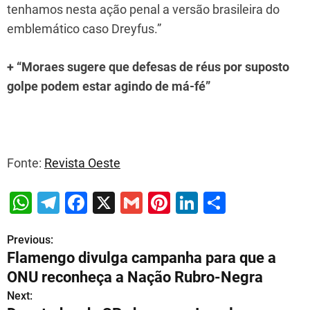
tenhamos nesta ação penal a versão brasileira do
emblemático caso Dreyfus.”
+ “Moraes sugere que defesas de réus por suposto
golpe podem estar agindo de má-fé”
Fonte:
Revista Oeste
W
T
F
X
G
Pi
Li
S
h
el
a
m
nt
n
h
Previous:
P
at
e
c
ai
er
k
ar
Flamengo divulga campanha para que a
s
gr
e
l
e
e
e
o
ONU reconheça a Nação Rubro-Negra
A
a
b
st
dI
s
Next: