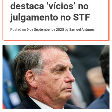
l
destaca ‘vícios’ no
o
r
m
julgamento no STF
o
d
e
Posted on
9 de September de 2025
by
Samuel Antunes