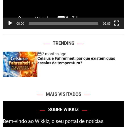
l
a
y
e
00:00
02:03
r
TRENDING
2 months ago
Celsius e Fahrenheit: por que existem duas
escalas de temperatura?
MAIS VISITADOS
SOBRE WIKKIZ
Bem-vindo ao Wikkiz, o seu portal de notícias