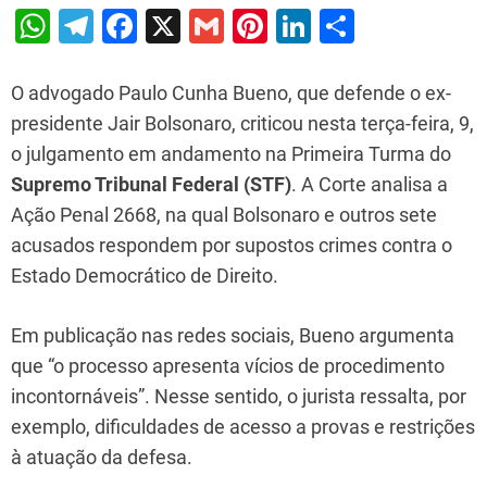
W
T
F
X
G
Pi
Li
S
h
el
a
m
nt
n
h
at
e
c
ai
er
k
ar
O advogado Paulo Cunha Bueno, que defende o ex-
s
gr
e
l
e
e
e
presidente Jair Bolsonaro, criticou nesta terça-feira, 9,
o julgamento em andamento na Primeira Turma do
A
a
b
st
dI
Supremo Tribunal Federal (STF)
. A Corte analisa a
p
m
o
n
Ação Penal 2668, na qual Bolsonaro e outros sete
p
o
acusados respondem por supostos crimes contra o
k
Estado Democrático de Direito.
Em publicação nas redes sociais, Bueno argumenta
que “o processo apresenta vícios de procedimento
incontornáveis”. Nesse sentido, o jurista ressalta, por
exemplo, dificuldades de acesso a provas e restrições
à atuação da defesa.