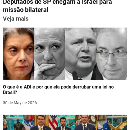
p
m
o
n
Deputados de SP chegam a Israel para
t
p
o
missão bilateral
n
k
Veja mais
a
v
i
g
a
t
O que é a ADI e por que ela pode derrubar uma lei no
i
Brasil?
o
30 de May de 2026
n