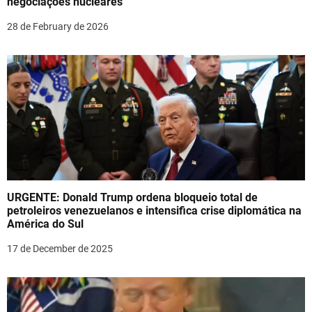
i
negociações nucleares
o
28 de February de 2026
n
URGENTE: Donald Trump ordena bloqueio total de
petroleiros venezuelanos e intensifica crise diplomática na
América do Sul
17 de December de 2025