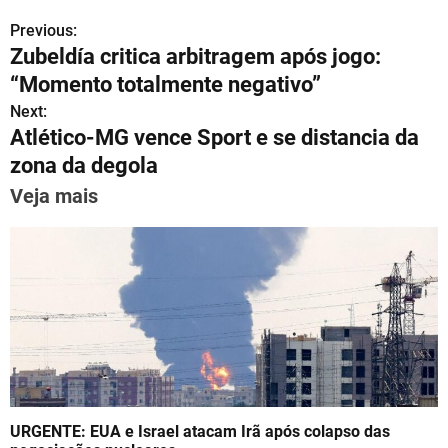
h
el
a
m
nt
n
h
Previous:
P
at
e
c
ai
er
k
ar
Zubeldía critica arbitragem após jogo:
s
gr
e
l
e
e
e
o
“Momento totalmente negativo”
A
a
b
st
dI
s
Next:
p
m
o
n
Atlético-MG vence Sport e se distancia da
t
p
o
zona da degola
n
k
Veja mais
a
v
i
g
a
t
URGENTE: EUA e Israel atacam Irã após colapso das