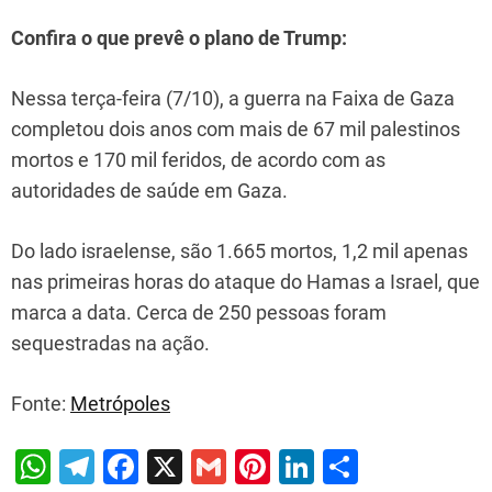
Confira o que prevê o plano de Trump:
Nessa terça-feira (7/10), a guerra na Faixa de Gaza
completou dois anos com mais de 67 mil palestinos
mortos e 170 mil feridos, de acordo com as
autoridades de saúde em Gaza.
Do lado israelense, são 1.665 mortos, 1,2 mil apenas
nas primeiras horas do ataque do Hamas a Israel, que
marca a data. Cerca de 250 pessoas foram
sequestradas na ação.
Fonte:
Metrópoles
W
T
F
X
G
Pi
Li
S