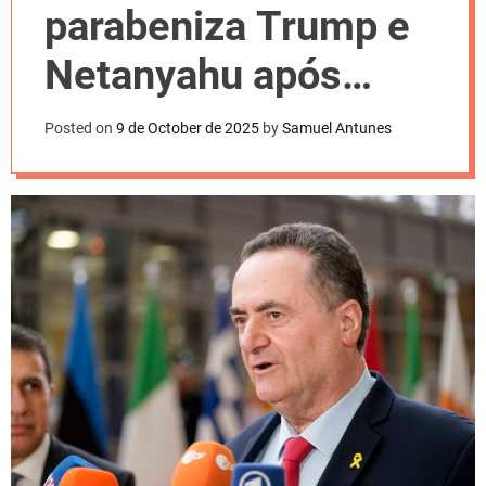
l
parabeniza Trump e
o
r
m
Netanyahu após
o
d
acordo com Hamas
e
Posted on
9 de October de 2025
by
Samuel Antunes