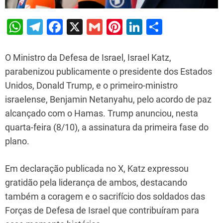
W
T
F
X
G
Pi
Li
S
h
el
a
m
nt
n
h
at
e
c
ai
er
k
ar
O Ministro da Defesa de Israel, Israel Katz,
s
gr
e
l
e
e
e
parabenizou publicamente o presidente dos Estados
Unidos, Donald Trump, e o primeiro-ministro
A
a
b
st
dI
israelense, Benjamin Netanyahu, pelo acordo de paz
p
m
o
n
alcançado com o Hamas. Trump anunciou, nesta
p
o
quarta-feira (8/10), a assinatura da primeira fase do
k
plano.
Em declaração publicada no X, Katz expressou
gratidão pela liderança de ambos, destacando
também a coragem e o sacrifício dos soldados das
Forças de Defesa de Israel que contribuíram para