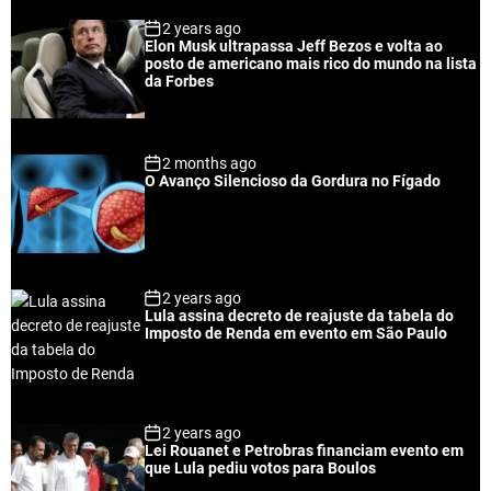
p
c
m
g
2 years ago
u
e
m
g
Elon Musk ultrapassa Jeff Bezos e volta ao
l
n
e
e
posto de americano mais rico do mundo na lista
a
t
n
d
da Forbes
r
t
2 months ago
O Avanço Silencioso da Gordura no Fígado
2 years ago
Lula assina decreto de reajuste da tabela do
Imposto de Renda em evento em São Paulo
2 years ago
Lei Rouanet e Petrobras financiam evento em
que Lula pediu votos para Boulos