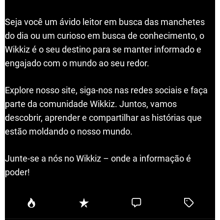
Seja você um ávido leitor em busca das manchetes
do dia ou um curioso em busca de conhecimento, o
Wikkiz é o seu destino para se manter informado e
engajado com o mundo ao seu redor.
Explore nosso site, siga-nos nas redes sociais e faça
parte da comunidade Wikkiz. Juntos, vamos
descobrir, aprender e compartilhar as histórias que
estão moldando o nosso mundo.
Junte-se a nós no Wikkiz – onde a informação é
poder!
P
R
C
T
o
e
o
a