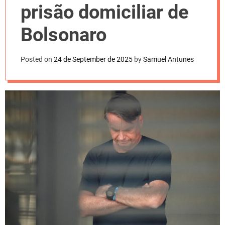
l
prisão domiciliar de
o
r
m
Bolsonaro
o
d
e
Posted on
24 de September de 2025
by
Samuel Antunes