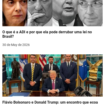
i
g
a
t
O que é a ADI e por que ela pode derrubar uma lei no
i
Brasil?
o
30 de May de 2026
n
Flávio Bolsonaro e Donald Trump: um encontro que ecoa