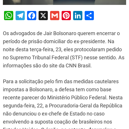
W
T
F
X
G
Pi
Li
S
h
el
a
m
nt
n
h
at
e
c
ai
er
k
ar
Os advogados de Jair Bolsonaro querem encerrar o
s
gr
e
l
e
e
e
período de prisão domiciliar do ex-presidente. Na
noite desta terça-feira, 23, eles protocolaram pedido
A
a
b
st
dI
no Supremo Tribunal Federal (STF) nesse sentido. As
p
m
o
n
informações são do site da CNN Brasil.
p
o
k
Para a solicitação pelo fim das medidas cautelares
impostas a Bolsonaro, a defesa tem como base
recente parecer do Ministério Público Federal. Nesta
segunda-feira, 22, a Procuradoria-Geral da República
não denunciou o ex-chefe de Estado no caso
envolvendo a suposta coação de brasileiros nos