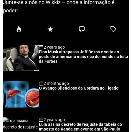
Junte-se a nós no Wikkiz – onde a informação é
poder!
P
R
C
T
o
e
o
a
p
c
m
g
2 years ago
u
e
m
g
Elon Musk ultrapassa Jeff Bezos e volta ao
l
n
e
e
posto de americano mais rico do mundo na lista
a
t
n
d
da Forbes
r
t
2 months ago
O Avanço Silencioso da Gordura no Fígado
2 years ago
Lula assina decreto de reajuste da tabela do
Imposto de Renda em evento em São Paulo