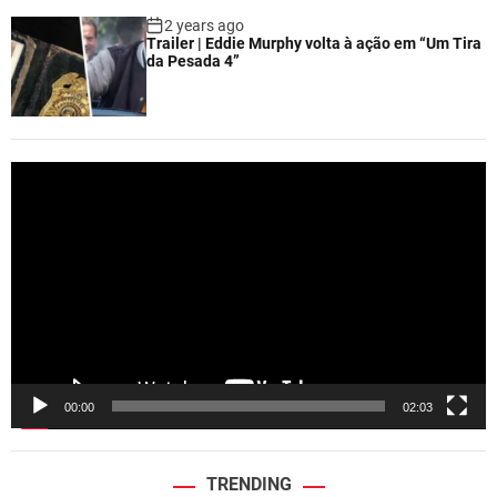
2 years ago
Trailer | Eddie Murphy volta à ação em “Um Tira
da Pesada 4”
V
i
d
e
o
P
l
a
y
e
00:00
02:03
r
TRENDING