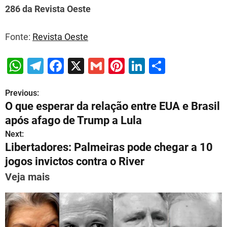
286 da Revista Oeste
Fonte:
Revista Oeste
W
T
F
X
G
Pi
Li
S
h
el
a
m
nt
n
h
Previous:
P
at
e
c
ai
er
k
ar
O que esperar da relação entre EUA e Brasil
s
gr
e
l
e
e
e
o
após afago de Trump a Lula
A
a
b
st
dI
s
Next:
p
m
o
n
Libertadores: Palmeiras pode chegar a 10
t
p
o
jogos invictos contra o River
n
k
Veja mais
a
v