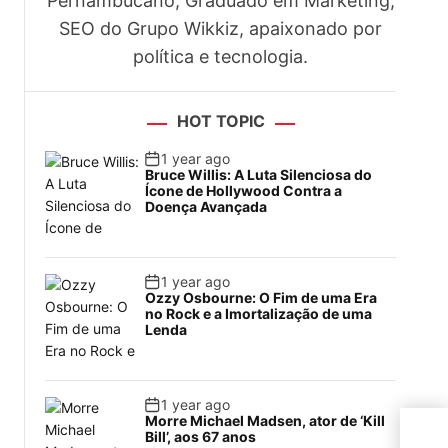
Pernambucano, Graduado em Marketing,
SEO do Grupo Wikkiz, apaixonado por
política e tecnologia.
HOT TOPIC
1 year ago
Bruce Willis: A Luta Silenciosa do
Ícone de Hollywood Contra a
Doença Avançada
1 year ago
Ozzy Osbourne: O Fim de uma Era
no Rock e a Imortalização de uma
Lenda
1 year ago
Morre Michael Madsen, ator de ‘Kill
Cov
Bill’, aos 67 anos