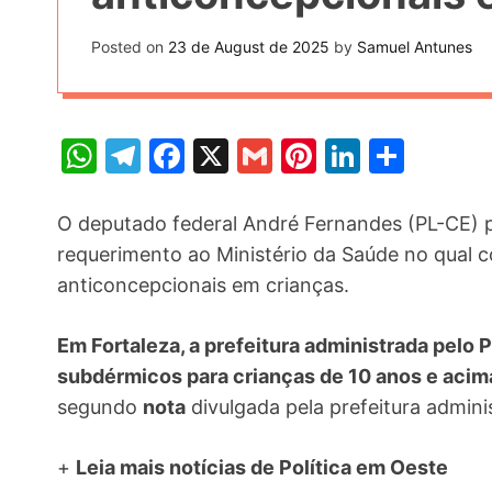
t
k
n
h
e
Posted on
23 de August de 2025
by
Samuel Antunes
k
a
r
e
r
e
d
e
W
T
F
X
G
Pi
Li
S
s
I
h
el
a
m
nt
n
h
t
n
at
e
c
ai
er
k
ar
O deputado federal André Fernandes (PL-CE) 
s
gr
e
l
e
e
e
requerimento ao Ministério da Saúde no qual c
anticoncepcionais em crianças.
A
a
b
st
dI
p
m
o
n
Em Fortaleza, a prefeitura administrada pelo 
p
o
subdérmicos para crianças de 10 anos e acim
k
segundo
nota
divulgada pela prefeitura admini
+
Leia mais notícias de Política em Oeste