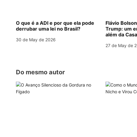
i
g
O que é a ADI e por que ela pode
Flávio Bolso
derrubar uma lei no Brasil?
Trump: um e
a
além da Casa
30 de May de 2026
t
27 de May de 
i
o
Do mesmo autor
n