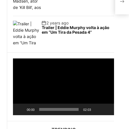
cim
2 years ago
Trailer | Eddie Murphy volta à ação
em “Um Tira da Pesada 4”
V
i
d
e
o
P
l
a
o
00:00
02:03
y
e
r