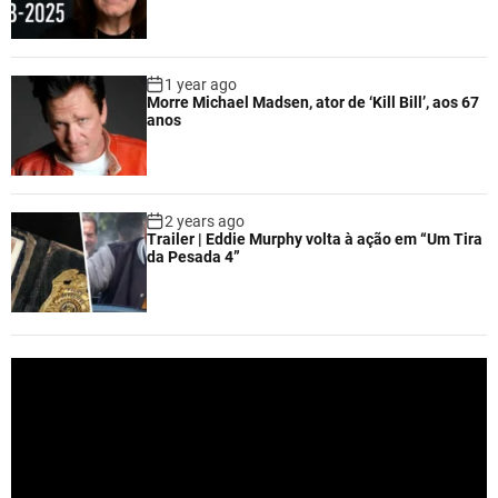
1 year ago
Morre Michael Madsen, ator de ‘Kill Bill’, aos 67
anos
2 years ago
Trailer | Eddie Murphy volta à ação em “Um Tira
da Pesada 4”
V
i
d
e
o
P