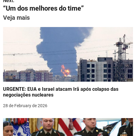
s
Next:
p
m
o
n
“Um dos melhores do time”
t
p
o
Veja mais
n
k
a
v
i
g
a
URGENTE: EUA e Israel atacam Irã após colapso das
t
negociações nucleares
i
28 de February de 2026
o
n