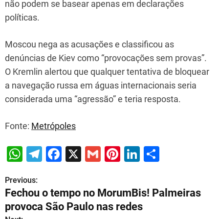
não podem se basear apenas em declarações
políticas.
Moscou nega as acusações e classificou as
denúncias de Kiev como “provocações sem provas”.
O Kremlin alertou que qualquer tentativa de bloquear
a navegação russa em águas internacionais seria
considerada uma “agressão” e teria resposta.
Fonte:
Metrópoles
W
T
F
X
G
Pi
Li
S
h
el
a
m
nt
n
h
Previous:
P
at
e
c
ai
er
k
ar
Fechou o tempo no MorumBis! Palmeiras
s
gr
e
l
e
e
e
o
provoca São Paulo nas redes
A
a
b
st
dI