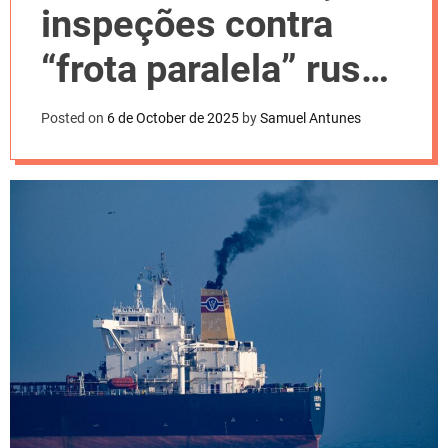
l
inspeções contra
o
r
m
“frota paralela” russa
o
d
no Báltico
e
Posted on
6 de October de 2025
by
Samuel Antunes