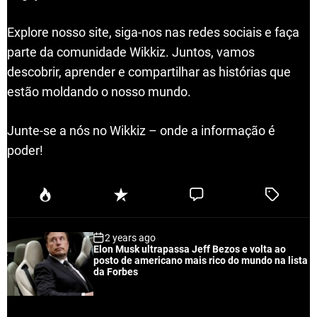
Explore nosso site, siga-nos nas redes sociais e faça
parte da comunidade Wikkiz. Juntos, vamos
descobrir, aprender e compartilhar as histórias que
estão moldando o nosso mundo.
Junte-se a nós no Wikkiz – onde a informação é
poder!
P
R
C
T
o
e
o
a
p
c
m
g
2 years ago
u
e
m
g
Elon Musk ultrapassa Jeff Bezos e volta ao
l
n
e
e
posto de americano mais rico do mundo na lista
a
t
n
d
da Forbes
r
t