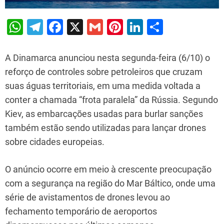
W
T
F
X
G
Pi
Li
S
h
el
a
m
nt
n
h
at
e
c
ai
er
k
ar
A Dinamarca anunciou nesta segunda-feira (6/10) o
s
gr
e
l
e
e
e
reforço de controles sobre petroleiros que cruzam
suas águas territoriais, em uma medida voltada a
A
a
b
st
dI
conter a chamada “frota paralela” da Rússia. Segundo
p
m
o
n
Kiev, as embarcações usadas para burlar sanções
p
o
também estão sendo utilizadas para lançar drones
k
sobre cidades europeias.
O anúncio ocorre em meio à crescente preocupação
com a segurança na região do Mar Báltico, onde uma
série de avistamentos de drones levou ao
fechamento temporário de aeroportos