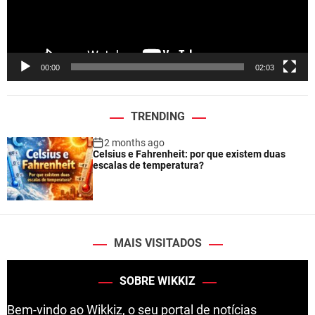
l
a
y
e
00:00
02:03
r
TRENDING
2 months ago
Celsius e Fahrenheit: por que existem duas
escalas de temperatura?
MAIS VISITADOS
SOBRE WIKKIZ
Bem-vindo ao Wikkiz, o seu portal de notícias