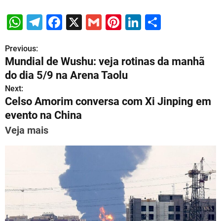
W
T
F
X
G
Pi
Li
S
h
el
a
m
nt
n
h
Previous:
P
at
e
c
ai
er
k
ar
Mundial de Wushu: veja rotinas da manhã
s
gr
e
l
e
e
e
o
do dia 5/9 na Arena Taolu
A
a
b
st
dI
s
Next:
p
m
o
n
Celso Amorim conversa com Xi Jinping em
t
p
o
evento na China
n
k
Veja mais
a
v
i
g
a