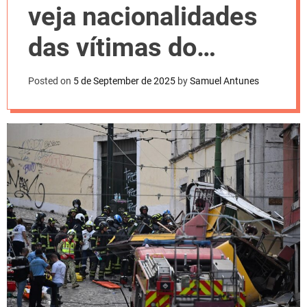
l
veja nacionalidades
o
r
m
das vítimas do
o
d
bondinho
e
Posted on
5 de September de 2025
by
Samuel Antunes