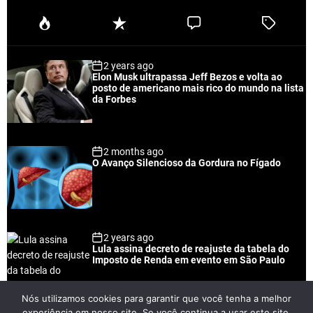
P
R
C
T
o
e
o
a
p
c
m
g
2 years ago
u
e
m
g
Elon Musk ultrapassa Jeff Bezos e volta ao
l
n
e
e
posto de americano mais rico do mundo na lista
a
t
n
d
da Forbes
r
t
2 months ago
O Avanço Silencioso da Gordura no Fígado
2 years ago
Lula assina decreto de reajuste da tabela do
Imposto de Renda em evento em São Paulo
Nós utilizamos cookies para garantir que você tenha a melhor
experiência em nosso site. Se você continua a usar este site,