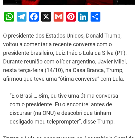
W
T
F
X
G
Pi
Li
S
h
el
a
m
nt
n
h
at
e
c
ai
er
k
ar
O presidente dos Estados Unidos, Donald Trump,
s
gr
e
l
e
e
e
voltou a comentar a recente conversa com o
presidente brasileiro, Luiz Inácio Lula da Silva (PT).
A
a
b
st
dI
Durante reunião com o líder argentino, Javier Milei,
p
m
o
n
nesta terça-feira (14/10), na Casa Branca, Trump,
p
o
afirmou que teve uma “ótima conversa” com Lula.
k
“E o Brasil… Sim, eu tive uma ótima conversa
com o presidente. Eu o encontrei antes de
discursar (na ONU) e descobri que tinham
desligado meu teleprompter”, disse Trump.