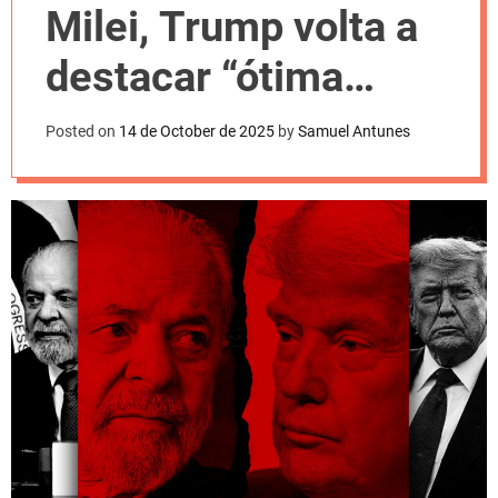
l
Milei, Trump volta a
o
r
m
destacar “ótima
o
d
conversa” com Lula
e
Posted on
14 de October de 2025
by
Samuel Antunes