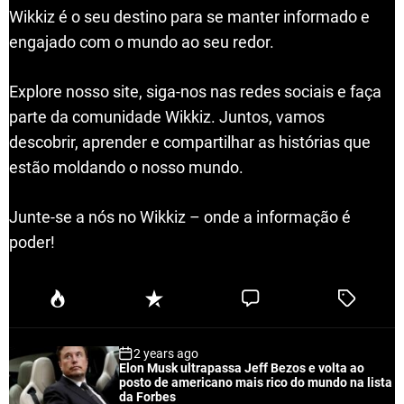
Wikkiz é o seu destino para se manter informado e
engajado com o mundo ao seu redor.
Explore nosso site, siga-nos nas redes sociais e faça
parte da comunidade Wikkiz. Juntos, vamos
descobrir, aprender e compartilhar as histórias que
estão moldando o nosso mundo.
Junte-se a nós no Wikkiz – onde a informação é
poder!
P
R
C
T
o
e
o
a
p
c
m
g
2 years ago
u
e
m
g
Elon Musk ultrapassa Jeff Bezos e volta ao
l
n
e
e
posto de americano mais rico do mundo na lista
a
t
n
d
da Forbes