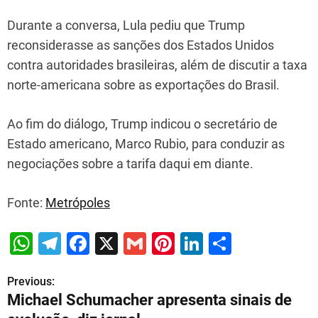
Durante a conversa, Lula pediu que Trump
reconsiderasse as sanções dos Estados Unidos
contra autoridades brasileiras, além de discutir a taxa
norte-americana sobre as exportações do Brasil.
Ao fim do diálogo, Trump indicou o secretário de
Estado americano, Marco Rubio, para conduzir as
negociações sobre a tarifa daqui em diante.
Fonte:
Metrópoles
W
T
F
X
G
Pi
Li
S
h
el
a
m
nt
n
h
Previous:
P
at
e
c
ai
er
k
ar
Michael Schumacher apresenta sinais de
s
gr
e
l
e
e
e
o