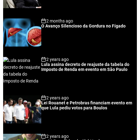
r
t
2 months ago
O Avanço Silencioso da Gordura no Fígado
2 years ago
Lula assina decreto de reajuste da tabela do
Imposto de Renda em evento em São Paulo
2 years ago
Lei Rouanet e Petrobras financiam evento em
que Lula pediu votos para Boulos
2 years ago