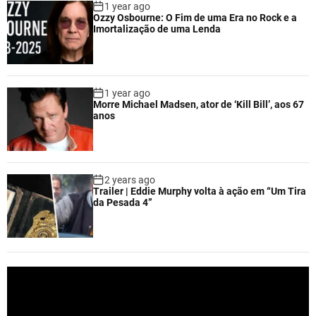
1 year ago
Ozzy Osbourne: O Fim de uma Era no Rock e a
Imortalização de uma Lenda
1 year ago
Morre Michael Madsen, ator de ‘Kill Bill’, aos 67
anos
2 years ago
Trailer | Eddie Murphy volta à ação em “Um Tira
da Pesada 4”
V
i
d