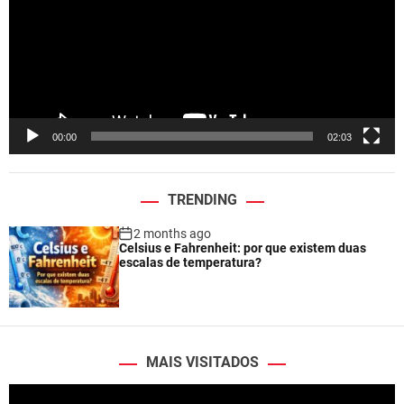
e
o
P
l
a
y
e
00:00
02:03
r
TRENDING
2 months ago
Celsius e Fahrenheit: por que existem duas
escalas de temperatura?
MAIS VISITADOS