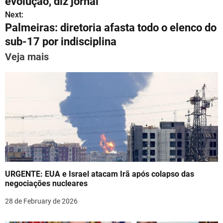
evolução, diz jornal
A
a
b
st
dI
s
Next:
p
m
o
n
Palmeiras: diretoria afasta todo o elenco do
t
p
o
sub-17 por indisciplina
n
k
Veja mais
a
v
i
g
a
t
URGENTE: EUA e Israel atacam Irã após colapso das
i
negociações nucleares
o
28 de February de 2026
n