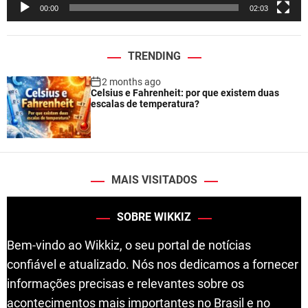
00:00
02:03
r
TRENDING
2 months ago
Celsius e Fahrenheit: por que existem duas
escalas de temperatura?
MAIS VISITADOS
SOBRE WIKKIZ
Bem-vindo ao Wikkiz, o seu portal de notícias
confiável e atualizado. Nós nos dedicamos a fornecer
informações precisas e relevantes sobre os
acontecimentos mais importantes no Brasil e no