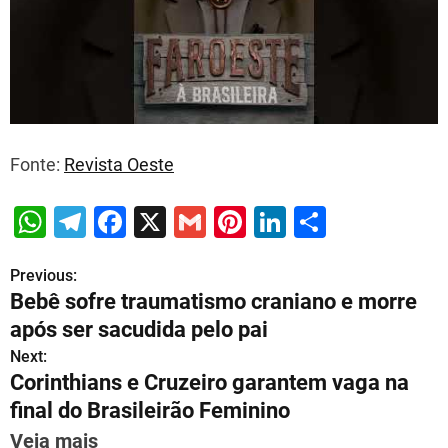
Fonte:
Revista Oeste
W
T
F
X
G
Pi
Li
S
h
el
a
m
nt
n
h
Previous:
P
at
e
c
ai
er
k
ar
Bebê sofre traumatismo craniano e morre
s
gr
e
l
e
e
e
o
após ser sacudida pelo pai
A
a
b
st
dI
s
Next:
p
m
o
n
Corinthians e Cruzeiro garantem vaga na
t
p
o
final do Brasileirão Feminino
n
k
Veja mais