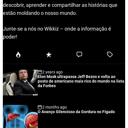
descobrir, aprender e compartilhar as histórias que
estão moldando o nosso mundo.
Junte-se a nós no Wikkiz – onde a informação é
poder!
P
R
C
T
o
e
o
a
p
c
m
g
2 years ago
u
e
m
g
Elon Musk ultrapassa Jeff Bezos e volta ao
l
n
e
e
posto de americano mais rico do mundo na lista
a
t
n
d
da Forbes
r
t
2 months ago
O Avanço Silencioso da Gordura no Fígado