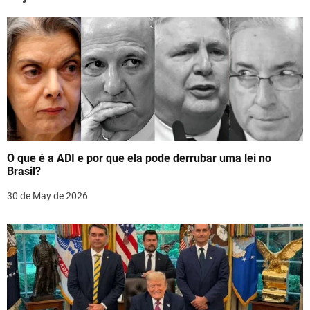
a
v
i
g
a
t
O que é a ADI e por que ela pode derrubar uma lei no
i
Brasil?
o
30 de May de 2026
n