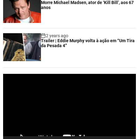
Morre Michael Madsen, ator de ‘Kill Bill’, aos 67
anos
2 years ago
Trailer | Eddie Murphy volta à ação em “Um Tira
da Pesada 4”
V
i
d
e
o
P
l
a
y
e