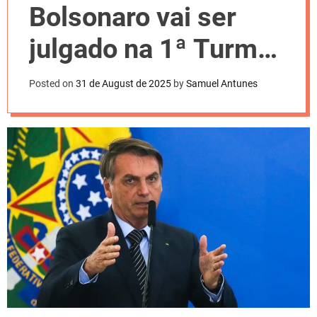
l
Bolsonaro vai ser
o
r
m
julgado na 1ª Turma
o
d
do STF
e
Posted on
31 de August de 2025
by
Samuel Antunes