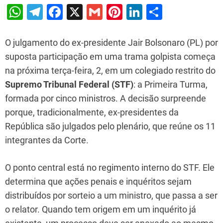
W
T
F
X
G
Pi
Li
S
h
el
a
m
nt
n
h
at
e
c
ai
er
k
ar
O julgamento do ex-presidente Jair Bolsonaro (PL) por
s
gr
e
l
e
e
e
suposta participação em uma trama golpista começa
na próxima terça-feira, 2, em um colegiado restrito do
A
a
b
st
dI
Supremo Tribunal Federal (STF)
: a Primeira Turma,
p
m
o
n
formada por cinco ministros. A decisão surpreende
p
o
porque, tradicionalmente, ex-presidentes da
k
República são julgados pelo plenário, que reúne os 11
integrantes da Corte.
O ponto central está no regimento interno do STF. Ele
determina que ações penais e inquéritos sejam
distribuídos por sorteio a um ministro, que passa a ser
o relator. Quando tem origem em um inquérito já