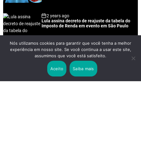
2 years ago
Lula assina decreto de reajuste da tabela do
Imposto de Renda em evento em São Paulo
Nós utilizamos cookies para garantir que você tenha a melhor
experiência em nosso site. Se você continua a usar este site,
2 years ago
assumimos que você está satisfeito.
Lei Rouanet e Petrobras financiam evento em
que Lula pediu votos para Boulos
Aceito
Saiba mais
2 years ago
Os 20 Benefícios do Chá Verde
LINKS IMPORTANTES
Política de Privacidade