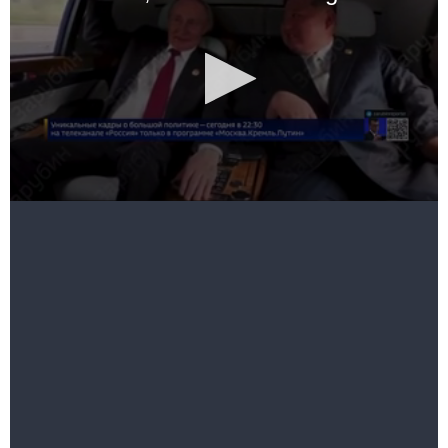
da Companhia Estatal de Transmissão de Radio e
Televisão em Toda a Rússia (mais conhecida pela
sigla VGTRK), mostram Putin e Jong-un sentados lado
a lado, no banco de passageiros da limusine russa
Aurus Senat. Eles conversam e riem.
O carro é usado pelo presidente Putin desde 2018,
quando parou de circular em veículos ocidentais. O
vídeo ainda mostra parte do encontro dos presidentes
em uma casa de chá, em Pequim.
Putin desembarcou na China no dia 31 de agosto,
recebendo honras com tapete vermelho para
participar de uma cúpula regional extraordinária na
cidade portuária de Tianjin. Ao longo da estadia, ele
se reuniu, ainda, com o premiê da Índia, Narendra
Modi, o presidente turco, Recep Tayyip Erdogan, e