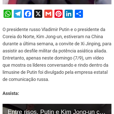
W
T
F
X
G
Pi
Li
S
h
el
a
m
nt
n
h
at
e
c
ai
er
k
ar
O presidente russo Vladimir Putin e o presidente da
s
gr
e
l
e
e
e
Coreia do Norte, Kim Jong-un, estiveram na China
durante a última semana, a convite de Xi Jinping, para
A
a
b
st
dI
assistir ao desfile militar da potência asiática aliada.
p
m
o
n
Entretanto, apenas neste domingo (7/9), um vídeo
p
o
que mostra os líderes conversando e rindo dentro da
k
limusine de Putin foi divulgado pela empresa estatal
de comunicação russa.
Assista:
As imagens, divulgadas pelo jornalista Pavel Zarubin,