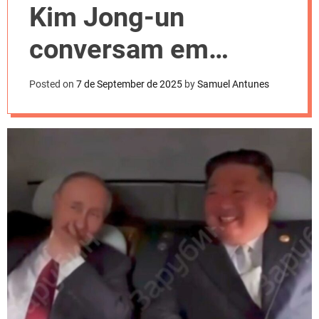
l
Kim Jong-un
o
r
m
conversam em
o
d
passeio de limusine
e
Posted on
7 de September de 2025
by
Samuel Antunes