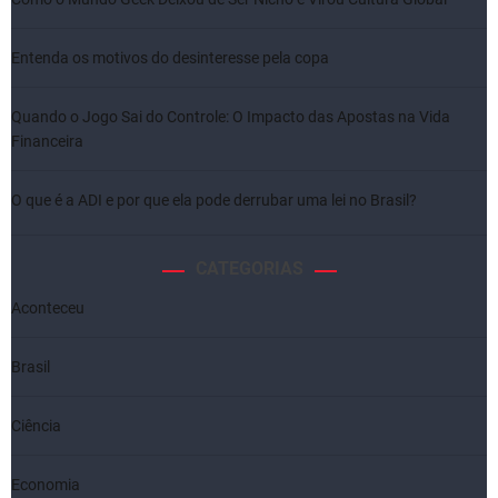
Entenda os motivos do desinteresse pela copa
Quando o Jogo Sai do Controle: O Impacto das Apostas na Vida
Financeira
O que é a ADI e por que ela pode derrubar uma lei no Brasil?
CATEGORIAS
Aconteceu
Brasil
Ciência
Economia