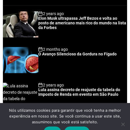
o
e
o
a
p
c
m
g
2 years ago
u
e
m
g
Elon Musk ultrapassa Jeff Bezos e volta ao
l
n
e
e
posto de americano mais rico do mundo na lista
a
t
n
d
da Forbes
r
t
2 months ago
O Avanço Silencioso da Gordura no Fígado
2 years ago
Lula assina decreto de reajuste da tabela do
Imposto de Renda em evento em São Paulo
Nós utilizamos cookies para garantir que você tenha a melhor
experiência em nosso site. Se você continua a usar este site,
2 years ago
assumimos que você está satisfeito.
Lei Rouanet e Petrobras financiam evento em
que Lula pediu votos para Boulos