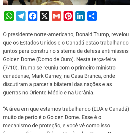
W
T
F
X
G
Pi
Li
S
h
el
a
m
nt
n
h
at
e
c
ai
er
k
ar
O presidente norte-americano, Donald Trump, revelou
s
gr
e
l
e
e
e
que os Estados Unidos e o Canadá estão trabalhando
juntos para construir o sistema de defesa antimísseis
A
a
b
st
dI
Golden Dome (Domo de Ouro). Nesta terça-feira
p
m
o
n
(7/10), Trump se reuniu com o primeiro-ministro
p
o
canadense, Mark Carney, na Casa Branca, onde
k
discutiram a parceria bilateral das nações e as
guerras no Oriente Médio e na Ucrânia.
“A área em que estamos trabalhando (EUA e Canadá)
muito de perto é o Golden Dome. Esse é o
mecanismo de proteção, e você vê como isso