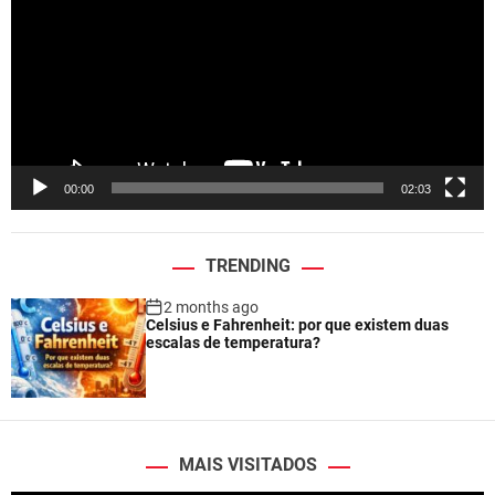
d
e
o
P
l
a
y
e
00:00
02:03
r
TRENDING
2 months ago
Celsius e Fahrenheit: por que existem duas
escalas de temperatura?
MAIS VISITADOS