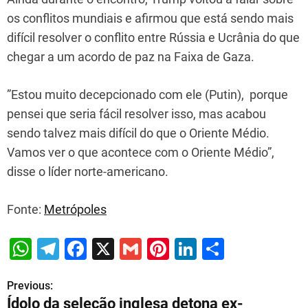
os conflitos mundiais e afirmou que está sendo mais
difícil resolver o conflito entre Rússia e Ucrânia do que
chegar a um acordo de paz na Faixa de Gaza.
”Estou muito decepcionado com ele (Putin), porque
pensei que seria fácil resolver isso, mas acabou
sendo talvez mais difícil do que o Oriente Médio.
Vamos ver o que acontece com o Oriente Médio”,
disse o líder norte-americano.
Fonte:
Metrópoles
W
T
F
X
G
Pi
Li
S
h
el
a
m
nt
n
h
Previous:
P
at
e
c
ai
er
k
ar
Ídolo da seleção inglesa detona ex-