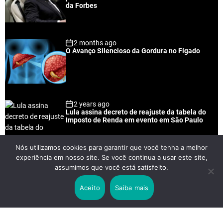
a
t
n
d
da Forbes
r
t
2 months ago
O Avanço Silencioso da Gordura no Fígado
2 years ago
Lula assina decreto de reajuste da tabela do
Imposto de Renda em evento em São Paulo
Nós utilizamos cookies para garantir que você tenha a melhor
experiência em nosso site. Se você continua a usar este site,
2 years ago
assumimos que você está satisfeito.
Lei Rouanet e Petrobras financiam evento em
que Lula pediu votos para Boulos
Aceito
Saiba mais