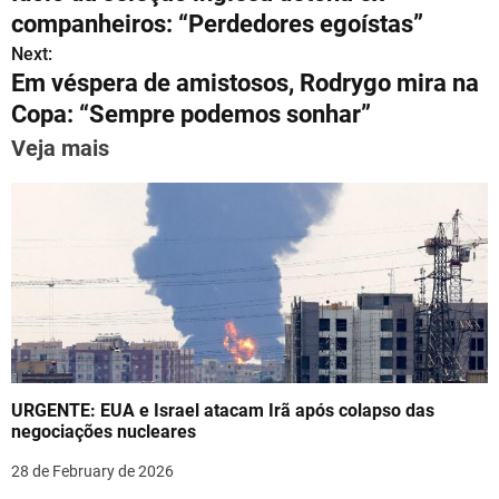
s
gr
e
l
e
e
e
o
companheiros: “Perdedores egoístas”
A
a
b
st
dI
s
Next:
p
m
o
n
Em véspera de amistosos, Rodrygo mira na
t
p
o
Copa: “Sempre podemos sonhar”
n
k
Veja mais
a
v
i
g
a
t
URGENTE: EUA e Israel atacam Irã após colapso das
i
negociações nucleares
o
28 de February de 2026