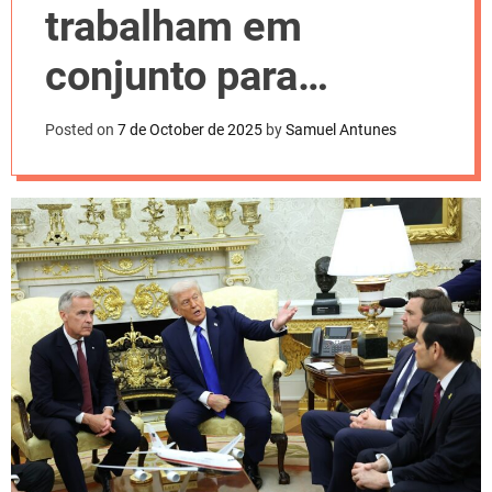
l
trabalham em
o
r
m
conjunto para
o
d
construir Golden
e
Posted on
7 de October de 2025
by
Samuel Antunes
Dome