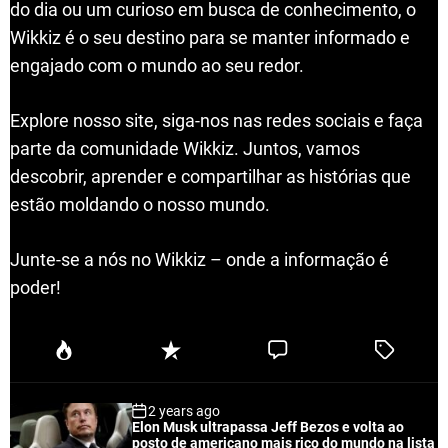
do dia ou um curioso em busca de conhecimento, o
Wikkiz é o seu destino para se manter informado e
engajado com o mundo ao seu redor.
Explore nosso site, siga-nos nas redes sociais e faça
parte da comunidade Wikkiz. Juntos, vamos
descobrir, aprender e compartilhar as histórias que
estão moldando o nosso mundo.
Junte-se a nós no Wikkiz – onde a informação é
poder!
P
R
C
T
o
e
o
a
p
c
m
g
2 years ago
u
e
m
g
Elon Musk ultrapassa Jeff Bezos e volta ao
l
n
e
e
posto de americano mais rico do mundo na lista