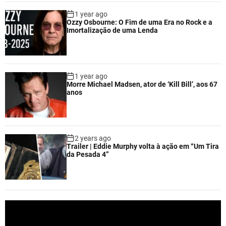
1 year ago
Ozzy Osbourne: O Fim de uma Era no Rock e a
Imortalização de uma Lenda
1 year ago
Morre Michael Madsen, ator de ‘Kill Bill’, aos 67
anos
2 years ago
Trailer | Eddie Murphy volta à ação em “Um Tira
da Pesada 4”
V
i