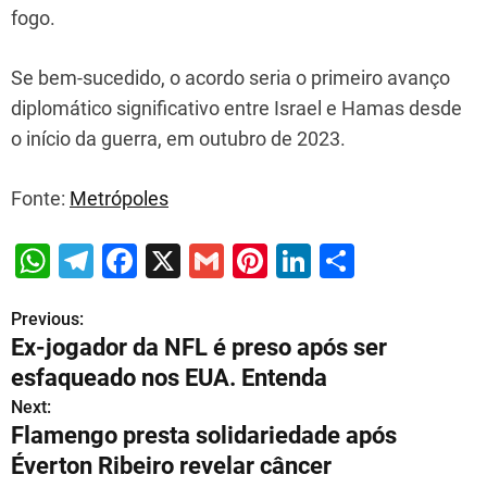
fogo.
Se bem-sucedido, o acordo seria o primeiro avanço
diplomático significativo entre Israel e Hamas desde
o início da guerra, em outubro de 2023.
Fonte:
Metrópoles
W
T
F
X
G
Pi
Li
S
h
el
a
m
nt
n
h
Previous:
P
at
e
c
ai
er
k
ar
Ex-jogador da NFL é preso após ser
s
gr
e
l
e
e
e
o
esfaqueado nos EUA. Entenda
A
a
b
st
dI
s
Next:
p
m
o
n
Flamengo presta solidariedade após
t
p
o
Éverton Ribeiro revelar câncer