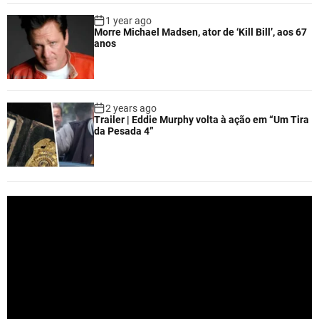
1 year ago
Morre Michael Madsen, ator de ‘Kill Bill’, aos 67
anos
2 years ago
Trailer | Eddie Murphy volta à ação em “Um Tira
da Pesada 4”
V
i
d
e
o
P
l
a