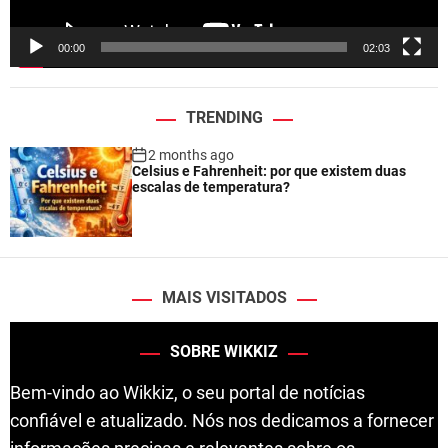
y
e
00:00
02:03
r
TRENDING
2 months ago
Celsius e Fahrenheit: por que existem duas
escalas de temperatura?
MAIS VISITADOS
SOBRE WIKKIZ
Bem-vindo ao Wikkiz, o seu portal de notícias
confiável e atualizado. Nós nos dedicamos a fornecer