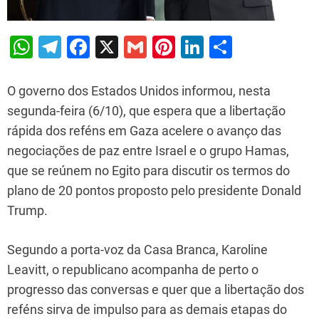
W
T
F
X
G
Pi
Li
S
h
el
a
m
nt
n
h
at
e
c
ai
er
k
ar
O governo dos Estados Unidos informou, nesta
s
gr
e
l
e
e
e
segunda-feira (6/10), que espera que a libertação
rápida dos reféns em Gaza acelere o avanço das
A
a
b
st
dI
negociações de paz entre Israel e o grupo Hamas,
p
m
o
n
que se reúnem no Egito para discutir os termos do
p
o
plano de 20 pontos proposto pelo presidente Donald
k
Trump.
Segundo a porta-voz da Casa Branca, Karoline
Leavitt, o republicano acompanha de perto o
progresso das conversas e quer que a libertação dos
reféns sirva de impulso para as demais etapas do