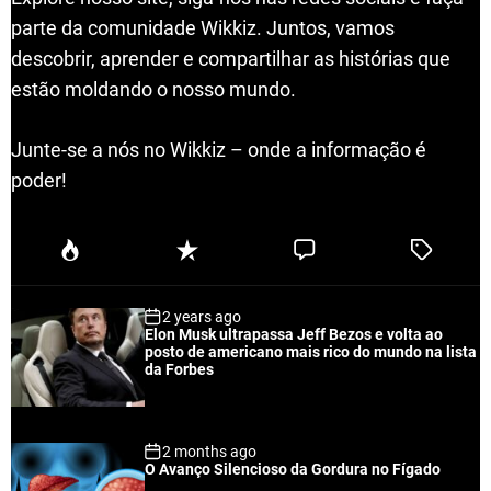
parte da comunidade Wikkiz. Juntos, vamos
descobrir, aprender e compartilhar as histórias que
estão moldando o nosso mundo.
Junte-se a nós no Wikkiz – onde a informação é
poder!
P
R
C
T
o
e
o
a
p
c
m
g
2 years ago
u
e
m
g
Elon Musk ultrapassa Jeff Bezos e volta ao
l
n
e
e
posto de americano mais rico do mundo na lista
a
t
n
d
da Forbes
r
t
2 months ago
O Avanço Silencioso da Gordura no Fígado