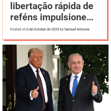
l
libertação rápida de
o
r
m
reféns impulsione
o
d
paz em Gaza
e
Posted on
6 de October de 2025
by
Samuel Antunes