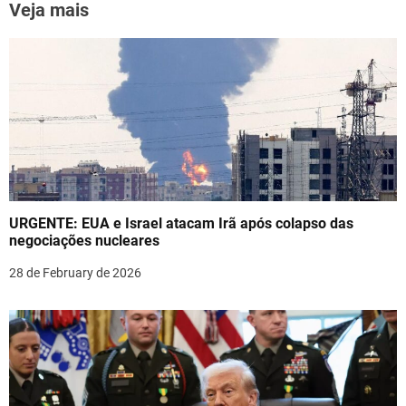
n
k
Veja mais
a
v
i
g
a
t
URGENTE: EUA e Israel atacam Irã após colapso das
i
negociações nucleares
o
28 de February de 2026
n