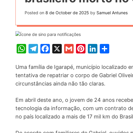
t
k
n
h
e
Posted on
8 de October de 2025
by
Samuel Antunes
k
a
r
e
r
e
d
e
s
I
W
T
F
X
G
Pi
Li
S
t
n
h
el
a
m
nt
n
h
at
e
c
ai
er
k
ar
Uma família de Igarapé, município localizado 
s
gr
e
l
e
e
e
tentativa de repatriar o corpo de Gabriel Oliv
circunstâncias ainda não tão claras.
A
a
b
st
dI
p
m
o
n
Em abril deste ano, o jovem de 24 anos receb
p
o
tecnologia da informação, com um contrato de 
k
no país localizado a mais de 17 mil km do Brasil
De acordo com familiares de Gabriel, ouvidos 