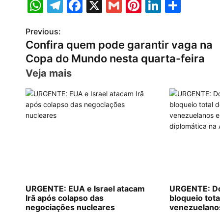
W
T
F
X
G
Pi
Li
S
h
el
a
m
nt
n
h
Previous:
P
at
e
c
ai
er
k
ar
Confira quem pode garantir vaga na
s
gr
e
l
e
e
e
o
Copa do Mundo nesta quarta-feira
A
a
b
st
dI
s
Veja mais
p
m
o
n
t
p
o
n
k
a
v
i
g
URGENTE: EUA e Israel atacam
URGENTE: Do
Irã após colapso das
bloqueio tota
a
negociações nucleares
venezuelanos 
diplomática 