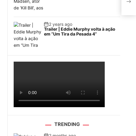
2 years ago
Trailer | Eddie Murphy volta à ação
em “Um Tira da Pesada 4”
TRENDING
2 months ago