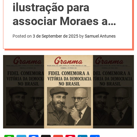
l
ilustração para
o
r
m
associar Moraes a
o
d
Fidel
e
Posted on
3 de September de 2025
by
Samuel Antunes