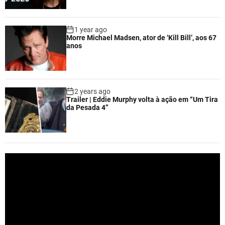
1 year ago
Morre Michael Madsen, ator de ‘Kill Bill’, aos 67
anos
2 years ago
Trailer | Eddie Murphy volta à ação em “Um Tira
da Pesada 4”
V
i
d
e
o
P
l