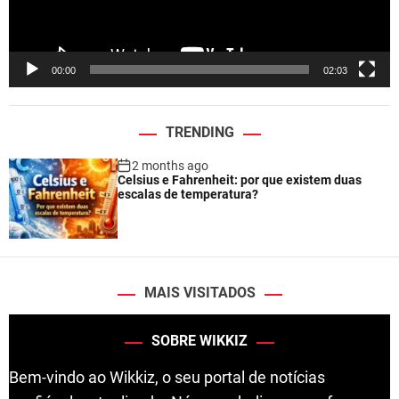
a
y
e
00:00
02:03
r
TRENDING
2 months ago
Celsius e Fahrenheit: por que existem duas
escalas de temperatura?
MAIS VISITADOS
SOBRE WIKKIZ
Bem-vindo ao Wikkiz, o seu portal de notícias