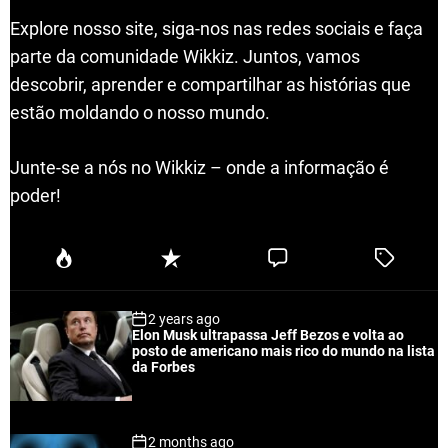
Explore nosso site, siga-nos nas redes sociais e faça
parte da comunidade Wikkiz. Juntos, vamos
descobrir, aprender e compartilhar as histórias que
estão moldando o nosso mundo.
Junte-se a nós no Wikkiz – onde a informação é
poder!
P
R
C
T
o
e
o
a
p
c
m
g
2 years ago
u
e
m
g
Elon Musk ultrapassa Jeff Bezos e volta ao
l
n
e
e
posto de americano mais rico do mundo na lista
a
t
n
d
da Forbes
r
t
2 months ago