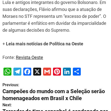
Lula e antigos integrantes do governo Bolsonaro. Em
suas declarações, Flávio afirmou que a atuação de
Moraes no STF representa um “excesso de poder”. O
parlamentar é enfático em duvidar da imparcialidade
de algumas decisões do Supremo.
+
Leia mais notícias de
Política
na Oeste
Fonte:
Revista Oeste
W
T
F
X
G
Pi
Li
S
h
el
a
m
nt
n
h
Previous:
P
at
e
c
ai
er
k
ar
Campeões do mundo com a Seleção serão
s
gr
e
l
e
e
e
o
homenageados em Brasil x Chile
A
a
b
st
dI
s
Next: