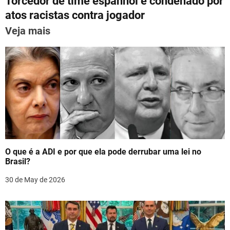
p
m
o
n
Torcedor de time espanhol é condenado por
t
p
o
atos racistas contra jogador
n
k
Veja mais
a
v
i
g
a
t
O que é a ADI e por que ela pode derrubar uma lei no
i
Brasil?
o
30 de May de 2026
n