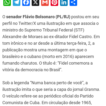
W
T
F
X
G
Pi
Li
S
h
el
a
m
nt
n
h
at
e
c
ai
er
k
ar
O
senador Flávio Bolsonaro (PL/RJ)
postou em seu
s
gr
e
l
e
e
e
perfil no Twitter/X uma ilustração em que associa o
ministro do Supremo Tribunal Federal (STF)
A
a
b
st
dI
Alexandre de Moraes ao ex-ditador Fidel Castro. Em
p
m
o
n
tom irônico e no ar desde a última terça-feira, 2, a
p
o
publicação mostra uma montagem em que o
k
brasileiro e o cubano (morto em 2016) aparecem
fumando charutos. O título é: “Fidel comemora a
vitória da democracia no Brasil”.
Sob a legenda “Numa banca perto de você”, a
ilustração imita o que seria a capa do jornal
Granma
.
O veículo refere-se ao periódico oficial do Partido
Comunista de Cuba. Em circulação desde 1965,