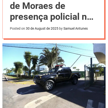
l
de Moraes de
o
r
m
presença policial na
o
d
casa do pai
e
Posted on
30 de August de 2025
by
Samuel Antunes