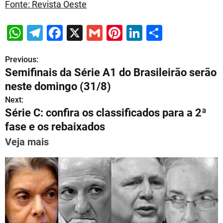
Fonte:
Revista Oeste
W
T
F
X
G
Pi
Li
S
h
el
a
m
nt
n
h
Previous:
P
at
e
c
ai
er
k
ar
Semifinais da Série A1 do Brasileirão serão
s
gr
e
l
e
e
e
o
neste domingo (31/8)
A
a
b
st
dI
s
Next:
p
m
o
n
Série C: confira os classificados para a 2ª
t
p
o
fase e os rebaixados
n
k
Veja mais
a
v
i
g