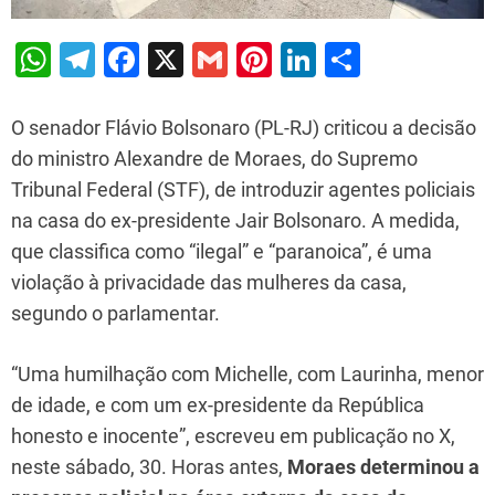
W
T
F
X
G
Pi
Li
S
h
el
a
m
nt
n
h
at
e
c
ai
er
k
ar
O senador Flávio Bolsonaro (PL-RJ) criticou a decisão
s
gr
e
l
e
e
e
do ministro Alexandre de Moraes, do Supremo
Tribunal Federal (STF), de introduzir agentes policiais
A
a
b
st
dI
na casa do ex-presidente Jair Bolsonaro. A medida,
p
m
o
n
que classifica como “ilegal” e “paranoica”, é uma
p
o
violação à privacidade das mulheres da casa,
k
segundo o parlamentar.
“Uma humilhação com Michelle, com Laurinha, menor
de idade, e com um ex-presidente da República
honesto e inocente”, escreveu em publicação no X,
neste sábado, 30. Horas antes,
Moraes determinou a