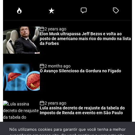
P
R
C
T
o
e
o
a
p
c
m
g
2 years ago
u
e
m
g
Elon Musk ultrapassa Jeff Bezos e volta ao
l
n
e
e
posto de americano mais rico do mundo na lista
a
t
n
d
da Forbes
r
t
2 months ago
O Avanço Silencioso da Gordura no Fígado
2 years ago
Lula assina decreto de reajuste da tabela do
Imposto de Renda em evento em São Paulo
Nós utilizamos cookies para garantir que você tenha a melhor