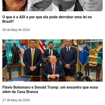
a
t
O que é a ADI e por que ela pode derrubar uma lei no
i
Brasil?
o
30 de May de 2026
n
Flávio Bolsonaro e Donald Trump: um encontro que ecoa
além da Casa Branca
27 de May de 2026